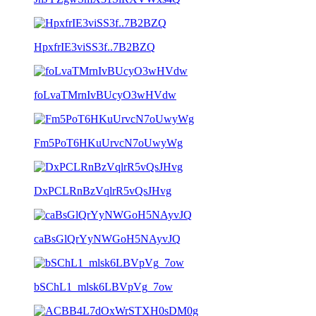
HpxfrIE3viSS3f..7B2BZQ
foLvaTMrnIvBUcyO3wHVdw
Fm5PoT6HKuUrvcN7oUwyWg
DxPCLRnBzVqlrR5vQsJHvg
caBsGlQrYyNWGoH5NAyvJQ
bSChL1_mlsk6LBVpVg_7ow