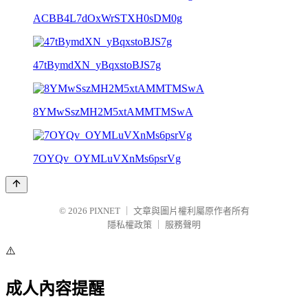
ACBB4L7dOxWrSTXH0sDM0g
47tBymdXN_yBqxstoBJS7g
8YMwSszMH2M5xtAMMTMSwA
7OYQv_OYMLuVXnMs6psrVg
© 2026
PIXNET
｜
文章與圖片權利屬原作者所有
隱私權政策
｜
服務聲明
⚠️
成人內容提醒