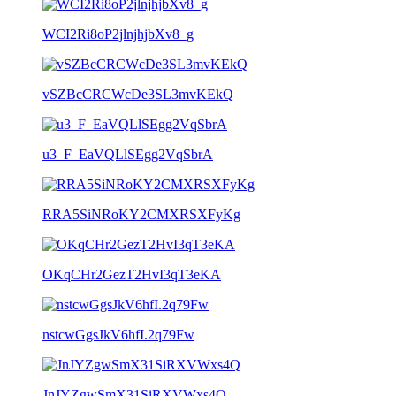
WCI2Ri8oP2jlnjhjbXv8_g
vSZBcCRCWcDe3SL3mvKEkQ
u3_F_EaVQLlSEgg2VqSbrA
RRA5SiNRoKY2CMXRSXFyKg
OKqCHr2GezT2HvI3qT3eKA
nstcwGgsJkV6hfI.2q79Fw
JnJYZgwSmX31SiRXVWxs4Q