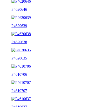
P4620646
P4620639
P4620638
P4620635
P4610706
P4610707
P4610637