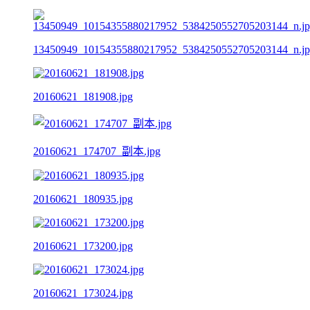
13450949_10154355880217952_5384250552705203144_n.j
20160621_181908.jpg
20160621_174707_副本.jpg
20160621_180935.jpg
20160621_173200.jpg
20160621_173024.jpg