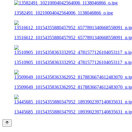
13582491_10210004042564006_1138046866_o.jpg
13516612_10154355880457952_6577891340668558091_n.j
13510905_10154358363332952_4781577126104053117_n.jp
13509049_10154358363362952_8178836674612483070_n.j
13445685_10154355880347952_1893902397140835631_n.j