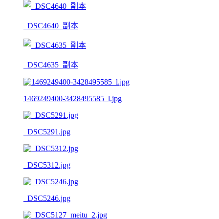
_DSC4640_副本
_DSC4635_副本
1469249400-3428495585_l.jpg
_DSC5291.jpg
_DSC5312.jpg
_DSC5246.jpg