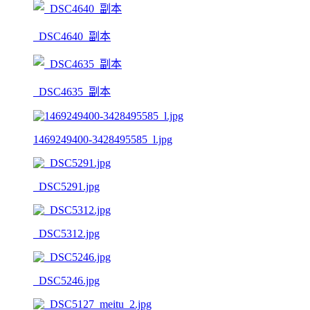
_DSC4640_副本
_DSC4635_副本
1469249400-3428495585_l.jpg
_DSC5291.jpg
_DSC5312.jpg
_DSC5246.jpg