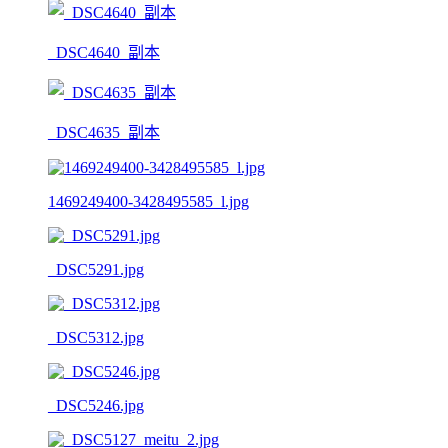
_DSC4640_副本
_DSC4635_副本
1469249400-3428495585_l.jpg
_DSC5291.jpg
_DSC5312.jpg
_DSC5246.jpg