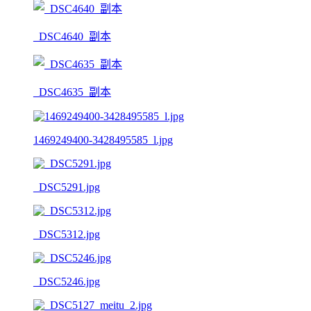
_DSC4640_副本
_DSC4635_副本
1469249400-3428495585_l.jpg
_DSC5291.jpg
_DSC5312.jpg
_DSC5246.jpg