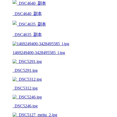
_DSC4640_副本
_DSC4635_副本
1469249400-3428495585_l.jpg
_DSC5291.jpg
_DSC5312.jpg
_DSC5246.jpg