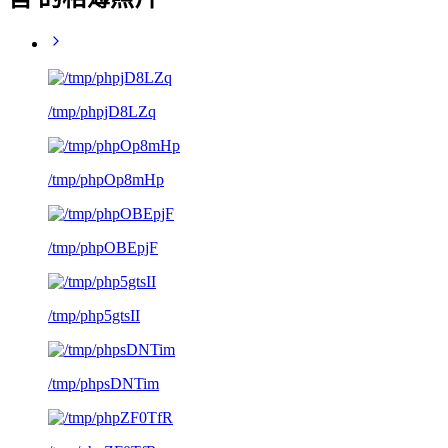
/tmp/phpjD8LZq
/tmp/phpOp8mHp
/tmp/phpOBEpjF
/tmp/php5gtsII
/tmp/phpsDNTim