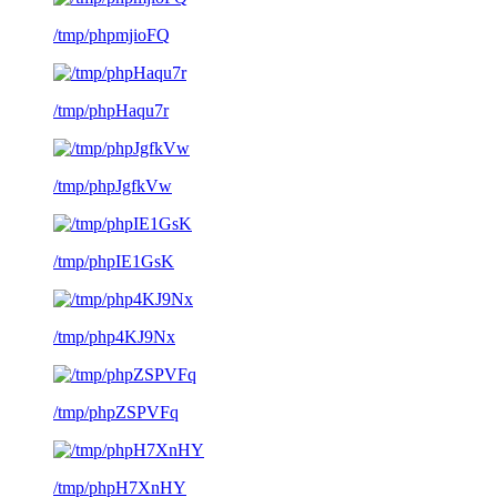
/tmp/phpmjioFQ
/tmp/phpHaqu7r
/tmp/phpJgfkVw
/tmp/phpIE1GsK
/tmp/php4KJ9Nx
/tmp/phpZSPVFq
/tmp/phpH7XnHY