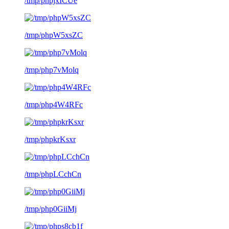
/tmp/phpjxICUe
/tmp/phpW5xsZC
/tmp/php7vMolq
/tmp/php4W4RFc
/tmp/phpkrKsxr
/tmp/phpLCchCn
/tmp/php0GiiMj