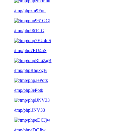
/tmp/phpzm9Fuu
/tmp/php961GGj
/tmp/php7EU4uS
/tmp/phpRhqZgB
/tmp/php3ePotk
/tmp/phplJNV33
/tmp/phpeDCJjw