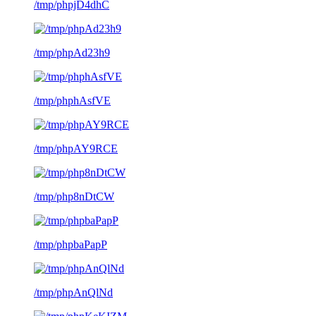
/tmp/phpjD4dhC
/tmp/phpAd23h9
/tmp/phphAsfVE
/tmp/phpAY9RCE
/tmp/php8nDtCW
/tmp/phpbaPapP
/tmp/phpAnQlNd