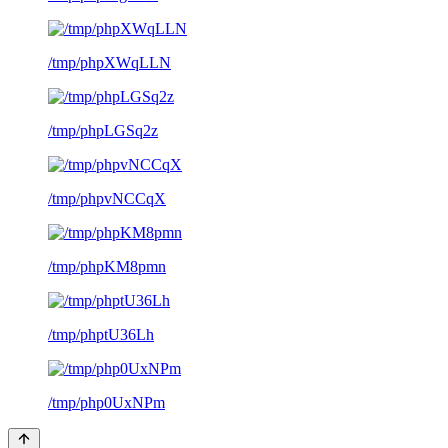
/tmp/phpXWqLLN
/tmp/phpLGSq2z
/tmp/phpvNCCqX
/tmp/phpKM8pmn
/tmp/phptU36Lh
/tmp/php0UxNPm