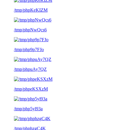
/tmp/phpKeKIZM
/tmp/phpNwQcs6
/tmp/php9p7FJo
/tmp/phpuAy7QZ
/tmp/phpeKSXzM
/tmp/php5yl93a
/tmp/phphzgC4K