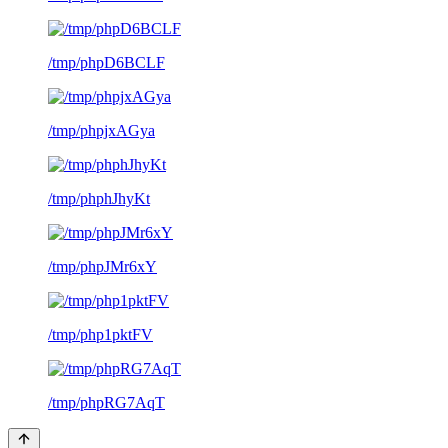
/tmp/phpD6BCLF
/tmp/phpjxAGya
/tmp/phphJhyKt
/tmp/phpJMr6xY
/tmp/php1pktFV
/tmp/phpRG7AqT