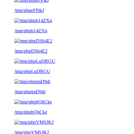
/tmp/phpeFPikJ
/tmp/phpb14ZXn
/tmp/phpDSh4E2
/tmp/phpLuDRGU
/tmp/phpimD9di
/tmp/phpbQhCke
/tmp/phpVMSJKJ