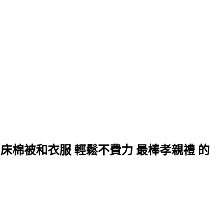
2床棉被和衣服 輕鬆不費力 最棒孝親禮 的