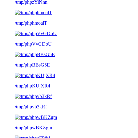
/tmp/phpzYiNnn
/tmp/phphmoalT
/tmp/phpVvGDoU
/tmp/phpBBsG5E
/tmp/phpKUjXR4
/tmp/phpvb3kRf
/tmp/phpwBKZgm