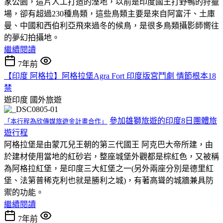
家公園，這片人工打造的溼地，以前是印度國王打野鴨的狩獵
場，卻有超過230種鳥類，這些鳥類主要是來自阿富汗、土庫
曼、中國和西伯利亞飛來過冬的候鳥，是很多鳥類攝影師嚮往
的夢幻拍攝地。
繼續閱讀
7年前
【印度 阿格拉】阿格拉堡Agra Fort 印度版宮鬥劇 情節根本18
禁
遊印度
國外旅遊
參加雄獅旅遊的印度8日團體旅
「本行程為欣傳媒旅遊金計畫合作」
遊行程
阿格拉堡是由蒙兀兒王朝的第三代國王 阿克巴大帝所建，由
於建材使用當地的紅砂岩，整座城堡外觀都是棕紅色，又被稱
為阿格拉紅堡，是印度三大紅堡之一(另外兩座分別是德里紅
堡、法第普稀克利也就是勝利之城)，有著高聳的城牆兼具防
禦的功能。
繼續閱讀
7年前