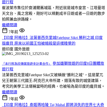
遊行程
崔波萊市集位於齋浦爾舊城區，附近就是城市皇宮、江塔曼塔
天文台、風之宮殿，剛好可以規劃成半日遊或者一日遊的散步
拍照兼血拚路線。
繼續閱讀
7年前
【印度 阿格拉】法第普西克里城Fatehpur Sikri 勝利之城 印度
版龐貝 原來以前國王怕被暗殺是這樣睡覺的
遊印度
國外旅遊
參加雄獅旅遊的印度8日團體旅
「本行程為欣傳媒旅遊金計畫合作」
遊行程
法第普西克里城Fatehpur Sikri又被稱做"勝利之城"，這是蒙兀
兒王朝第三代國王-阿克巴大帝所建，錯落有致的城堡建築，
考究的美學工法堪稱當時的經典，也被喻為是印度的龐貝城。
繼續閱讀
7年前
【印度 阿格拉】泰姬瑪哈陵 Taj Mahal 即將消失的世界七大奇