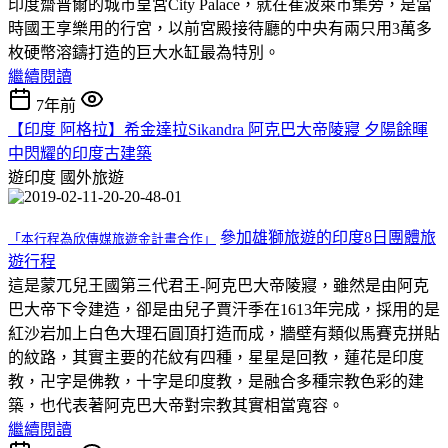
印度齋普爾的城市皇宮City Palace，就在崔波萊市集旁，是當
時國王享樂用的行宮，以前宮殿接待廳的中央有兩只用3萬多
枚硬幣溶鑄打造的巨大水缸最為特別。
繼續閱讀
7年前
【印度 阿格拉】希金達拉Sikandra 阿克巴大帝陵寢 夕陽餘暉
中閃耀的印度古建築
遊印度
國外旅遊
參加雄獅旅遊的印度8日團體旅
「本行程為欣傳媒旅遊金計畫合作」
遊行程
這是蒙兀兒王國第三代君王-阿克巴大帝陵寢，雖然是由阿克
巴大帝下令建造，卻是由兒子賈汗季在1613年完成，採用的是
紅沙岩加上白色大理石圓頂打造而成，牆壁有類似馬賽克拼貼
的紋路，其實主要的花紋有四種，星星是回教，蓮花是印度
教，卍字是佛教，十字是印度教，是融合多種宗教色彩的建
築，也代表著阿克巴大帝對宗教其實相當寬容。
繼續閱讀