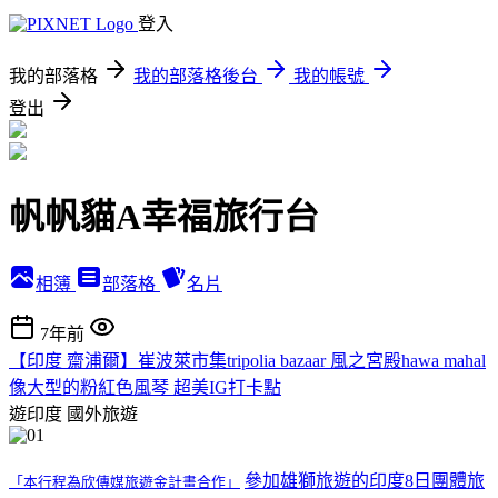
登入
我的部落格
我的部落格後台
我的帳號
登出
帆帆貓A幸福旅行台
相簿
部落格
名片
7年前
【印度 齋浦爾】崔波萊市集tripolia bazaar 風之宮殿hawa mahal
像大型的粉紅色風琴 超美IG打卡點
遊印度
國外旅遊
參加雄獅旅遊的印度8日團體旅
「本行程為欣傳媒旅遊金計畫合作」