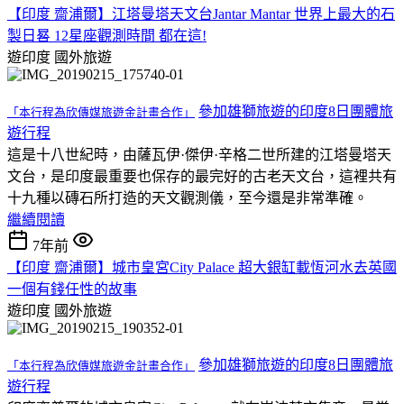
【印度 齋浦爾】江塔曼塔天文台Jantar Mantar 世界上最大的石
製日晷 12星座觀測時間 都在這!
遊印度
國外旅遊
參加雄獅旅遊的印度8日團體旅
「本行程為欣傳媒旅遊金計畫合作」
遊行程
這是十八世紀時，由薩瓦伊·傑伊·辛格二世所建的江塔曼塔天
文台，是印度最重要也保存的最完好的古老天文台，這裡共有
十九種以磚石所打造的天文觀測儀，至今還是非常準確。
繼續閱讀
7年前
【印度 齋浦爾】城市皇宮City Palace 超大銀缸載恆河水去英國
一個有錢任性的故事
遊印度
國外旅遊
參加雄獅旅遊的印度8日團體旅
「本行程為欣傳媒旅遊金計畫合作」
遊行程