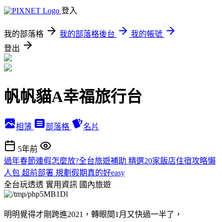
登入
我的部落格
我的部落格後台
我的帳號
登出
帆帆貓A幸福旅行台
相簿
部落格
名片
5年前
過年春節連假怎麼放?全台旅遊補助 精選20家飯店住宿攻略懶
人包 超前部署 規劃假期真的好easy
全台玩透透 實用資訊
國內旅遊
明明覺得才剛跨進2021，轉眼間1月又快過一半了，