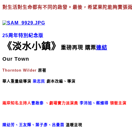
對生活對生命都有不同的啟發。最後，希望果陀能夠賣張雨
25周年特別紀念版
《淡水小鎮》
重磅再現 購票
連結
Our Town
Thornton Wilder
原著
華人重量級導演
梁志民
劇本改編、導演
兩岸知名主持人
曹啟泰
、劇場實力派演員
李沛旭、蔡燦得
領銜主演
陳幼芳、王友輝、葉子彥、呂曼茵
溫暖呈現