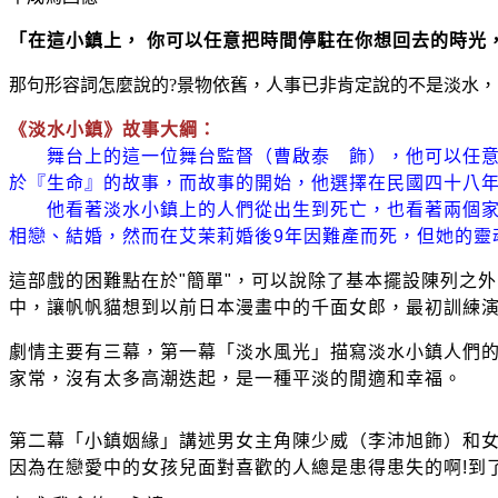
「在這小鎮上，
你可以任意把時間停駐在你想回去的時光
那句形容詞怎麼說的?景物依舊，人事已非肯定說的不是淡水
《淡水小鎮》故事大綱：
舞台上的這一位舞台監督（曹啟泰 飾），他可以任
於『生命』的故事，而故事的開始，他選擇在民國四十八
他看著淡水小鎮上的人們從出生到死亡，也看著兩個家庭
相戀、結婚，然而在艾茉莉婚後9年因難產而死，但她的靈
這部戲的困難點在於"簡單"，可以說除了基本擺設陳列之
中，讓帆帆貓想到以前日本漫畫中的千面女郎，最初訓練
劇情主要有三幕，
第一幕「淡水風光」描寫淡水小鎮人們
家常，沒有太多高潮迭起，是一種平淡的閒適和幸福。
第二幕「小鎮姻緣」講述男女主角陳少威（李沛旭飾）和
因為在戀愛中的女孩兒面對喜歡的人總是患得患失的啊!到