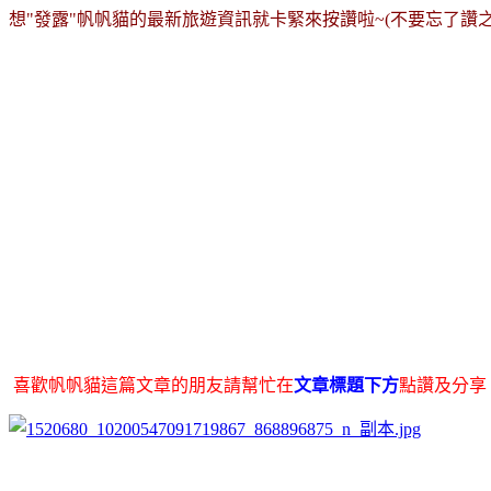
想"發露"帆帆貓的最新旅遊資訊就卡緊來按讚啦~
(不要忘了讚
喜歡帆帆貓這篇文章的朋友請幫忙在
文章標題下方
點讚及分享，