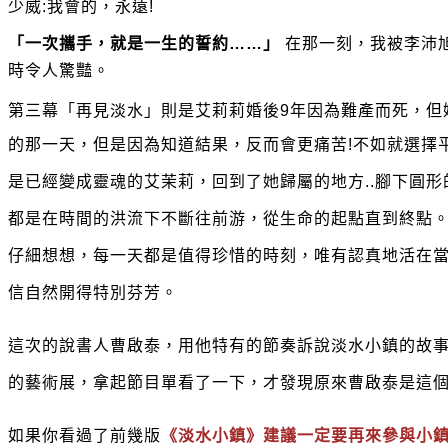
少威:我會的，永遠!
「一次攜手，就是一生的誓約……」
在那一刻，我被李沛
時令人驚豔。
第三幕「再見淡水」則是艾莉莉婚後9年因為難產而死，但
的那一天，但是因為知道結果，反而會更痛苦!不如就選擇
是已經變成靈魂的艾茉莉，回到了她歸屬的地方..腳下圓
都是在時間的洪流下不斷往前游，從生命的起點直到終點。
仔細想想，每一天都是值得珍惜的時刻，唯有認真地活在
信自然開得特別芬芳。
這次的說書人曹啟泰，用他特有的節奏訴說淡水小鎮的故
的藝術展，拿起節目單看了一下，才發現原來曹啟泰是這
如果你看過了前幾版
《淡水小鎮》建議一定要再來參與小鎮