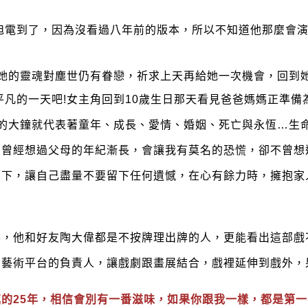
旭電到了，因為沒看過八年前的版本，所以不知道他那麼會
她的靈魂對塵世仍有眷戀，祈求上天再給她一次機會，回到
平凡的一天吧!女主角回到10歲生日那天看見爸爸媽媽正準備
形的大鐘就代表著童年、成長、愛情、婚姻、死亡與永恆…生
曾經想過父母的年紀漸長，會讓我有莫名的恐慌，卻不曾想
當下，讓自己盡量不要留下任何遺憾，在心有餘力時，擁抱家
事，他和好友陶大偉都是不按牌理出牌的人，更能看出這部戲
個藝術平台的負責人，讓戲劇跟畫展結合，戲裡延伸到戲外，
的25年，相信會別有一番滋味，如果你跟我一樣，都是第一