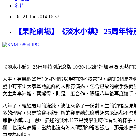
名片
Oct
21
Tue
2014
16:37
【果陀劇場】《淡水小鎮》 25周年特別紀
《淡水小鎮》 25周年特別紀念版 10/30-11/2好評加演場 火熱
人生，有幾個25年? 3個?4個?以現在的科技來說，到第5個
戲中有不少大家耳熟能詳的人都有演過，包含已故的歌手張雨生(
女主角李沛旭、蔡燦得，則是二度合作，睽違八年後再度攜手
八年了，經過歲月的洗鍊，演起來多了一份對人生的領悟及見
多的理解，只是讓我不能理解的卻是她怎麼看起來永遠都不會老，
那個小鎮…
」
戲中描述的淡水並不是我學生時代看到的樣子，
欄，也沒有高樓，當然也沒有漁人碼頭的福容飯店，那是水鳥
中成為回憶。