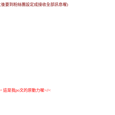
之後要到粉絲團設定成接收全
部訊息
喔)
這是我po文的原動力喔>//<