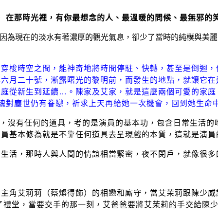
，
在那時光裡，有你最想念的人、最溫暖的問候、最無邪的
，因為現在的淡水有著濃厚的觀光氣息，卻少了當時的純樸與美麗
意穿梭時空之間，能神奇地將時間停駐、快轉，甚至是倒迴，
年六月二十號，漸露曙光的黎明前，而發生的地點，就讓它在
從新生到延續…。陳家及艾家，就是這麼兩個可愛的家庭
魂對塵世仍有眷戀，祈求上天再給她一次機會，回到她生命
外，沒有任何的道具，考的是演員的基本功，包含日常生活的
演員基本修為就是不靠任何道具去呈現戲的本質，這就是演員
的生活，那時人與人間的情誼相當緊密，夜不閉戶，就像很多
女主角艾莉莉（蔡燦得飾）的相戀和廝守，當艾茉莉跟陳少威
了禮堂，當要交手的那一刻，艾爸爸要將艾茉莉的手交給陳少