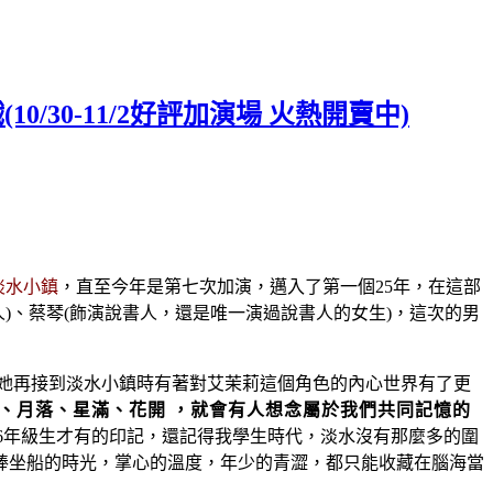
30-11/2好評加演場 火熱開賣中)
淡水小鎮
，直至今年是第七次加演，邁入了第一個25年，在這部
人)、蔡琴(飾演說書人，還是唯一演過說書人的女生)，這次的男
她再接到淡水小鎮時有著對艾茉莉這個角色的內心世界有了更
、月落、星滿、花開 ，
就會有人想念屬於我們共同記憶的
6年級生才有的印記，還記得我學生時代，淡水沒有那麼多的圍
棒坐船的時光，掌心的溫度，年少的青澀，都只能收藏在腦海當