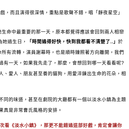
演戲，而且演得很深情，重點是歌聲不錯，唱
「
靜夜星空
」
她生命中最重要的那一天，原本都覺得應該會回到兩人相戀
為她過生日，
「時間過得好快，快到我都看不清楚了..」
於
命所有流轉，演員謝幕時，也是順時鐘照著方向離開，我們
過有一天，如果我先走了，那麼，會想回到哪一天看看呢?
人、愛人、朋友甚至養的貓狗，用愛淬鍊出生命的花朵，相
不同的味道，甚至在劇院的大廳都有一個以淡水小鎮為主題
果真是非常曹氏風格的安排。
次看
《淡水小鎮》，那更不能錯過這部好戲，肯定會讓你