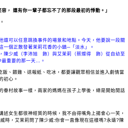
笑容，
還有你一輩子都忘不了的那段最初的悸動。」
。
他還可以任意跳換事件的場景和地點。今天，他要說一段關
這一個正散發著茉莉花香的小鎮─「淡水」。
，陳少威（李沛旭 飾）與艾茉莉（蔡燦得 飾）從自幼至
中最重要的那一天…。
吃飯、餵雞、送報紙、吃冰，都要讓觀眾相信並進入劇情當
的初心。
的眷村故事一樣，兩家的媽媽在孩子上學後，總是開始閒話
講述女生都很神經質的時候，我不由得嘴角上揚會心一笑，
威時，艾茉莉問了陳少威:你會一直像現在這樣嗎?永遠?陳