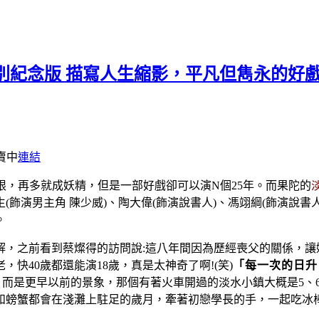
念版 描寫人生縮影，平凡但雋永的好戲(10/
開賣中
連結
是極限，再多就成妖精，但是一部好戲卻可以演N個25年。而果陀的
飾演男主角 陳少威)、陶大偉(飾演說書人)、馮翊綱(飾演說書
。
解，之前看到蔡燦得的訪問說:這八年間因為歷經喪父的關係，讓
快40歲都還能演18歲，真是太神奇了啊!(笑)
「每一次的日升
而是更早以前的景象，那個有著火車開過的淡水小鎮大概是5、
和螃蟹都會在淺灘上駐足的歲月，牽著初戀學長的手，一起吃冰