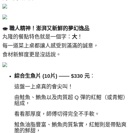
🍣 職人精神！澎湃又新鮮的夢幻逸品
丸隆的餐點特色就是一個字：
大
！
每一道菜上桌都讓人感受到滿滿的誠意，
食材新鮮度更是沒話說。
綜合生魚片 (10片) —— $330 元
：
這盤一上桌真的會尖叫！
由鮭魚、鮪魚以及肉質超 Q 彈的紅魽（或青魽）
組成，
看看那厚度，師傅切得完全不手軟。
鮭魚油脂豐富、鮪魚肉質紮實，紅魽則是帶點爽
脆的鮮甜，