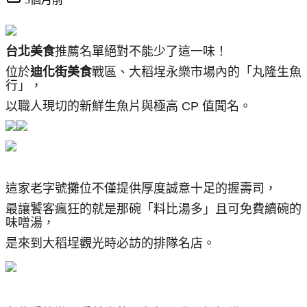
台北美食
推薦名單絕對不能少了這一味！
位於
迪化街美食
戰區、大稻埕永樂市場內的「丸隆生魚
行」，
以職人現切的新鮮生魚片與極高 CP 值聞名。
這家老字號攤位不僅提供厚度誠意十足的握壽司，
最讓饕客瘋狂的就是那碗「料比湯多」且可免費續碗的
味噌湯，
是來到大稻埕觀光時必訪的排隊名店。