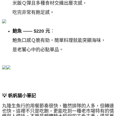
米飯Ｑ彈且多種食材交織出層次感，
吃完非常有飽足感。
鮑魚 —— $220 元
：
鮑魚口感Ｑ脆有勁，簡單料理就能突顯海味，
是老饕心中的必點單品。
💡 帆帆貓小筆記
丸隆生魚行的用餐節奏很快，雖然排隊的人多，但轉速
也快。這裡不只是吃飽，更能吃到一種老市場特有的情