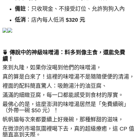
備註
：只收現金、不接受訂位、允許狗狗入內
低消
：店內每人低消
$320 元
🍵 傳說中的神級味噌湯：料多到像主食，還能免費
續！
來到丸隆，如果你沒喝到他們的味噌湯，
真的算是白來了！這裡的味噌湯不是隨隨便便的清湯，
裡面的配料簡直驚人：吸飽湯汁的油豆腐、
滿滿的細緻豆腐，每一口都能感受到食材的厚實。
最佛心的是，這麼澎湃的味噌湯居然是「免費續碗」
（外帶一碗 $50 元）！
帆帆貓每次來都要續上好幾碗，那種鮮甜的滋味，
在微涼的市場氛圍裡喝下去，真的超級療癒，這 CP 值
簡直高到天際。