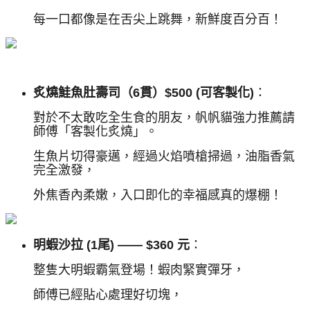
每一口都像是在舌尖上跳舞，新鮮度百分百！
炙燒鮭魚肚壽司（6貫）$500 (可客製化)
：
對於不太敢吃全生食的朋友，帆帆貓強力推薦請
師傅「客製化炙燒」。
生魚片切得豪邁，經過火焰噴槍掃過，油脂香氣
完全激發，
外焦香內柔嫩，入口即化的幸福感真的爆棚！
明蝦沙拉 (1尾) —— $360 元
：
整隻大明蝦霸氣登場！蝦肉緊實彈牙，
師傅已經貼心處理好切塊，