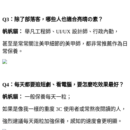
Q3：除了部落客，哪些人也適合亮晴の素？
帆帆貓：
舉凡工程師、UI/UX 設計師、行政內勤，
甚至是常常關注美甲細節的美甲師，都非常推薦作為日
常保養。
Q4：
每天都要追短劇、看電腦，要怎麼吃效果最好？
帆帆貓：
一般保養每天一粒；
如果是像我一樣的重度 3C 使用者或常熬夜閱讀的人，
強烈建議每天兩粒加強保養，感知的速度會更明顯。