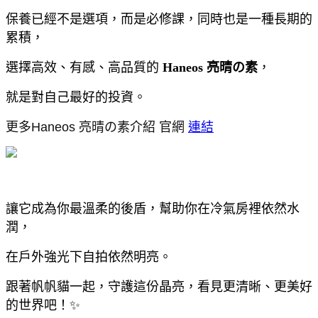
保養已經不是選項，而是必修課，同時也
是一種長期的
累積，
選擇高效、有感、高品質的
Haneos 亮晴の素
，
就是對自己最好的投資。
更多Haneos 亮晴の素介紹 官網 
連結
讓它成為你最溫柔的後盾，幫助你在冷氣房裡依然水
潤，
在戶外強光下自拍依然明亮。
跟著帆帆貓一起，守護這份晶亮，看見更清晰、更美好
的世界吧！✨