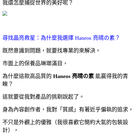
我還怎麼捕捉世界的美好呢？
尋找晶亮救星：為什麼我選擇 Haneos 亮晴の素？
既然意識到問題，就要找專業的來解決。
市面上的保養品琳瑯滿目，
為什麼這款高品質的
Haneos 亮晴の素
能贏得我的青
睞？
這就要從我對產品的挑剔說起了。
身為內容創作者，我對「質感」有著近乎偏執的追求，
不只是外觀上的優雅（我很喜歡它簡約大氣的包裝設
計），