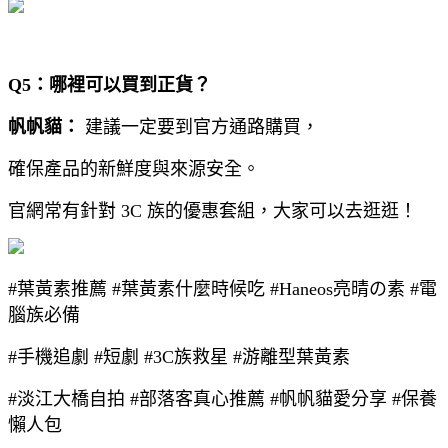
Q5：哪裡可以買到正貨？
帆帆貓：
建議一定要到官方通路購買，
確保產品的新鮮度與來源安全。
官網常有針對 3C 族的優惠套組，大家可以去逛逛！
#葉黃素推薦 #葉黃素什麼時候吃 #Haneos亮晴の素 #電
腦族必備
#手機追劇 #短劇 #3C族救星 #游離型葉黃素
#淡江大橋自拍 #部落客真心推薦 #帆帆貓愛分享 #保養
懶人包