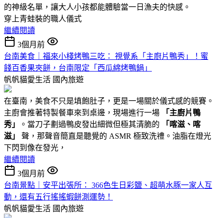
的神級名單，讓大人小孩都能體驗當一日漁夫的快感。
穿上青蛙裝的職人儀式
繼續閱讀
3個月前
台南美食｜福來小棧烤鴨三吃： 視覺系「主廚片鴨秀」！蜜
餞百香果夾餅，台南限定「西瓜綿烤鴨鍋」
帆帆貓愛生活
國內旅遊
在臺南，美食不只是填飽肚子，更是一場關於儀式感的競賽。
主廚會推著特製餐車來到桌邊，現場進行一場
「主廚片鴨
秀」
。當刀子劃過鴨皮發出細微但極其清脆的
「喀滋、喀
滋」
聲，那聲音簡直是聽覺的 ASMR 極致洗禮。油脂在燈光
下閃到像在發光，
繼續閱讀
3個月前
台南景點｜安平出張所： 366色生日彩鹽、超萌水豚一家人互
動，還有五行搖搖蝦餅測運勢！
帆帆貓愛生活
國內旅遊