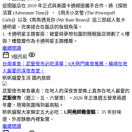
這間飯店在 2019 年正式與美國卡通頻道攜手合作，將《探險
活寶 (Adventure Time)》、《飛天小女警 (The Powerpuff
Girls)》以及《熊熊遇見你 (We Bare Bears)》這三部超人氣卡
通明星，完美揉合在飯店的每個角落。
1. 卡通明星主題客房：被愛與夢想包圍的睡眠飯店規劃了 6 樓
與 7 樓整層作為卡通明星主題樓層。
繼續閱讀
3個月前
台南美食｜武聖夜市必吃清單：6大熱門美食推薦，橫掃在地
人最愛的深夜食堂。
帆帆貓愛生活
國內旅遊
武聖夜市美食暴走：在地人的深夜食堂晚上直奔在地人最愛的
武聖夜市
（週三、五、六營業）。2026 年正逢週五營業兩週
年慶，現場氛圍嗨到最高點。
帆帆貓幫大家鎖定五大必吃：
1.阿堯師雞蛋糕：
35 年好味
道，外皮酥脆內裡紮實，
繼續閱讀