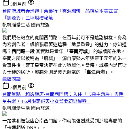
3個月前
台南府城巷弄巡禮｜舊藥行「杏源珈琲」品嚐草本美式 訪
「錦源興」三坪塔樓秘境
帆帆貓愛生活
國內旅遊
我們現在站立的寬闊西門路，在百年前可不是這副模樣。身為
內容創作者，帆帆貓最著迷這種「地景重疊」的魅力。你知道
嗎？
西門路一段
其實就是當年
「臺南府城」
的城牆所在地。
臺南之所以被稱為「府城」，源自康熙末年與雍正元年的朱一
貴事件後，雍正皇帝決定在此興築城池。當時，城牆內是官衙
與仕紳的居所，城牆外則是波光粼粼的
「臺江內海」
。
繼續閱讀
3個月前
台南景點｜和逸飯店·台南西門館：入住「卡通主題房」與明
星共眠，4-6月限定飛天小女警夢幻野餐籃！
帆帆貓愛生活
國內旅遊
一踏進和逸飯店台南西門館，你就能強烈感受到那股專屬的
「卡通頻道 DNA」。