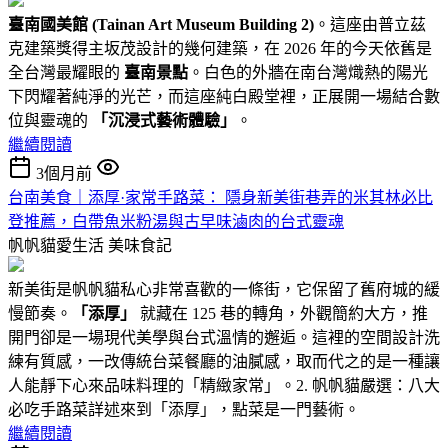
臺南國美館 (Tainan Art Museum Building 2)
。這座由普立茲
克建築獎得主坂茂設計的幾何建築，在 2026 年的今天依舊是
全台灣最耀眼的
臺南景點
。白色的外牆在南台灣熾熱的陽光
下閃耀著純淨的光芒，而這座純白殿堂裡，正展開一場結合數
位與靈魂的
「沉浸式藝術體驗」
。
繼續閱讀
3個月前
台南美食｜添厚·家常手路菜： 隱身新美街巷弄的米其林必比
登推薦，白帶魚米粉湯與古早味滷肉的台式靈魂
帆帆貓愛生活
美味食記
新美街是帆帆貓私心非常喜歡的一條街，它保留了舊府城的緩
慢節奏。
「添厚」
就藏在 125 巷的轉角，外觀簡約大方，推
開門卻是一場現代美學與台式溫情的邂逅。這裡的空間設計洗
練有質感，一改傳統台菜餐廳的油膩感，取而代之的是一種讓
人能靜下心來品味料理的「精緻家常」。2. 帆帆貓嚴選：八大
必吃手路菜詳述來到「添厚」，點菜是一門藝術。
繼續閱讀