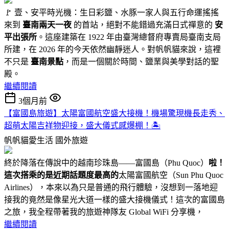
🚩 壹、安平時光機：生日彩鹽、水豚一家人與五行命運搖搖
來到
臺南兩天一夜
的首站，絕對不能錯過充滿日式禪意的
安
平出張所
。這座建築在 1922 年由臺灣總督府專賣局臺南支局
所建，在 2026 年的今天依然幽靜迷人。對帆帆貓來說，這裡
不只是
臺南景點
，而是一個關於時間、鹽業與美學對話的聖
殿。
繼續閱讀
3個月前
【富國島旅遊】太陽富國航空盛大接機！機場驚現機長走秀、
超萌太陽吉祥物迎接，盛大儀式感爆棚！🏝️
帆帆貓愛生活
國外旅遊
終於降落在傳說中的越南珍珠島——富國島（Phu Quoc）
啦！
這次搭乘的是近期話題度最高的
太陽富國航空（Sun Phu Quoc
Airlines），本來以為只是普通的飛行體驗，沒想到一落地迎
接我的竟然是像星光大道一樣的盛大接機儀式！這次的富國島
之旅，我全程帶著我的旅遊神隊友 Global WiFi 分享機，
繼續閱讀