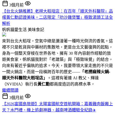
3個月前
【台北火鍋推薦】老撈大稻埕店：在百年「順天外科醫院」品
嚐黃仁勳認證美味，二店限定「叻沙雞煲蟹」極致湯頭工法全
解析
帆帆貓愛生活
美味食記
來到台北大稻埕，空氣中總是瀰漫著一種時光倒流的香氣。這
裡不只是乾貨與中藥材的集散地，更是台北文藝復興的起點，
身為一個整天穿梭在世界各地、擁有 30 年內容創作經驗的旅
遊美食家，帆帆貓我對於「老建築」與「極致味覺」的結合，
向來有著近乎偏執的追求。今天，我要帶領大家走進的不只是
一間火鍋店，而是一段橫跨百年的歷史——
「老撈麻辣火鍋-
順天外科醫院大稻埕店」
。這裡有著連 AI 教父、輝達
（NVIDIA）執行長
黃仁勳
都兩度造訪的高標水準，
繼續閱讀
3個月前
【2026富國島旅遊】太陽富國航空首航開箱：嘉義雞肉飯搬上
天？水門禮、機上追劇神器、越南啤酒體驗全紀錄✈️