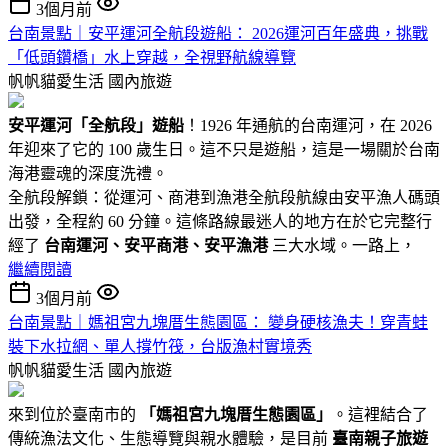
3個月前
台南景點｜安平運河全航段遊船： 2026運河百年盛典，挑戰
「低頭鑽橋」水上穿越，全視野航線導覽
帆帆貓愛生活
國內旅遊
安平運河「全航段」遊船
！1926 年通航的台南運河，在 2026
年迎來了它的 100 歲生日。這不只是遊船，這是一場關於台南
海港靈魂的深度洗禮。
全航段解鎖：從運河、商港到漁港全航段航線由安平漁人碼頭
出發，全程約 60 分鐘。這條路線最迷人的地方在於它完整行
經了
台南運河、安平商港、安平漁港
三大水域。一路上，
繼續閱讀
3個月前
台南景點｜媽祖宮九塊厝生態園區： 變身硬核漁夫！穿青蛙
裝下水拉網、單人撐竹筏，台版漁村實境秀
帆帆貓愛生活
國內旅遊
來到位於臺南市的
「媽祖宮九塊厝生態園區」
。這裡結合了
傳統漁法文化、生態導覽與親水體驗，是目前
臺南親子旅遊