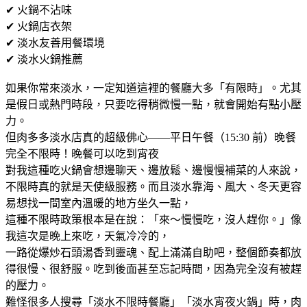
✔ 火鍋不沾味
✔ 火鍋店衣架
✔ 淡水友善用餐環境
✔ 淡水火鍋推薦
如果你常來淡水，一定知道這裡的餐廳大多「有限時」。尤其
是假日或熱門時段，只要吃得稍微慢一點，就會開始有點小壓
力。
但肉多多淡水店真的超級佛心——平日午餐（15:30 前）晚餐
完全不限時！晚餐可以吃到宵夜
對我這種吃火鍋會想邊聊天、邊放鬆、邊慢慢補菜的人來說，
不限時真的就是天使級服務。而且淡水靠海、風大、冬天更容
易想找一間室內溫暖的地方坐久一點，
這種不限時政策根本是在說：「來～慢慢吃，沒人趕你。」像
我這次是晚上來吃，天氣冷冷的，
一路從爆炒石頭湯香到靈魂、配上滿滿自助吧，整個節奏都放
得很慢、很舒服。吃到後面甚至忘記時間，因為完全沒有被趕
的壓力。
難怪很多人搜尋「淡水不限時餐廳」「淡水宵夜火鍋」時，肉