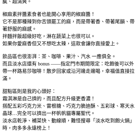
膩、超清爽。
椒麻素拌醬素食者也能開心享用的椒麻醬！
它不是那種辣到你舌頭罷工的麻，而是帶著香、帶著尾韻、帶
著舒服的麻感。
拌麵拌飯超級好吃，淋在蔬菜上也很可以。
如果你愛麻香但又不想吃太辣，這款會讓你直接愛上。
飲品區也很澎湃：茶、咖啡、果汁、汽水 一應俱全。
而且淡水店還有 bonus ——指定門市期間限定：吃飽後可以外
帶一杯路易莎咖啡！散步回家或沿河邊走邊喝，幸福值直接拉
滿。
甜點區則是我的心頭好：
霜淇淋是自己擠的，而且配方升級更香濃！
搭配五彩巧克力米、雷根糖、巧克力脆迪酥、五彩球、寒天水
晶球…完全可以擠出一杯帆帆貓專屬聖代。
淡水店乾淨、補菜快、動線順，難怪搜尋「淡水吃到飽火鍋」
時，肉多多永遠榜上！