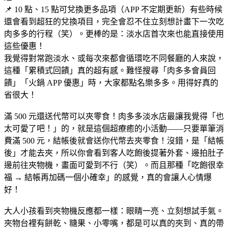
📌 10 點、15 點可兌換更多品項（APP 不定期更新）有些時候
還會看到超狂的兌換項目，完全會忍不住立刻想計畫下一次吃
肉多多的行程（笑）。更棒的是：淡水店首次來也能直接使用
這些優惠！
我覺得對常跑淡水、或每次來都會循環吃不同餐廳的人來說，
這種「累積式回饋」真的超有感。難怪搜尋「肉多多會員回
饋」「火鍋 APP 優惠」時，大家都點名樂多多。用得好真的
省很大！
滿 500 元還送代幣可以夾零食！肉多多淡水店最讓我覺得「也
太可愛了吧！」的，就是這個超療癒的小活動——只要單筆消
費滿 500 元，結帳後就會送你代幣去夾零食！沒錯，是「結帳
後」才能去夾，所以你會看到客人吃飽後提著外套、邊拍肚子
邊前往夾物機，畫面可愛到不行（笑）。而且那種「吃飽很幸
福 → 結帳再加碼一個小確幸」的感覺，真的會讓人心情爆
好！
大人小孩看到夾物機反應都一樣：眼睛一亮、立刻想試手氣。
夾物台裡有餅乾、糖果、小零嘴，都是可以真的夾到、真的帶