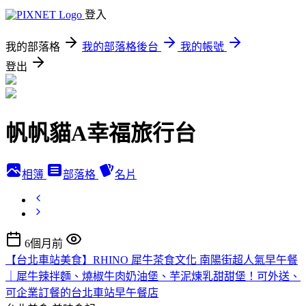
登入
我的部落格
我的部落格後台
我的帳號
登出
帆帆貓A幸福旅行台
相簿
部落格
名片
6個月前
【台北車站美食】RHINO 犀牛茶食文化 南陽街超人氣早午餐
｜犀牛辣拌麵、燒椒牛肉奶油堡、芋泥煉乳甜甜堡！可外送、
可企業訂餐的台北車站早午餐店