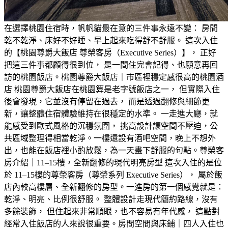
在選擇桃園住宿時，帆帆貓最在意的三件事永遠不變： 房間
乾不乾淨、床好不好睡、早上起來吃得舒不舒服。 這次入住
的【桃園尊爵大飯店 尊榮客房（Executive Series）】， 正好
把這三件事都顧得很到位， 是一間住完會記得、也願意再回
訪的桃園飯店。桃園尊爵大飯店｜市區裡穩定感很高的桃園酒
店 桃園尊爵大飯店在桃園算是老字號飯店之一， 但實際入住
後會發現，它並沒有停留在過去， 而是透過翻修與細節更
新，讓整體住宿體驗維持在很穩定的水準。 一走進大廳，就
能感受到歐式風格的沉穩氛圍， 挑高設計讓空間不壓迫，公
共區域整理得相當乾淨。一樓還設有酒吧空間，晚上不想外
出，也能在飯店裡小酌放鬆，為一天畫下舒服的句點。尊榮客
房介紹｜11–15樓，全新翻修的現代明亮房型 這次入住的是位
於 11–15樓的尊榮客房（尊榮系列 Executive Series）， 屬於飯
店內較高樓層、全新翻修的房型。一進房的第一個感覺就是：
乾淨、明亮、比例很舒服。 整體設計走現代簡約路線，沒有
多餘裝飾， 但住起來非常順眼，也不容易有年代感， 這點對
經常入住飯店的人來說很重要。房間空間與床鋪｜四人入住也