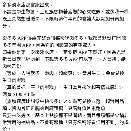
多多淡水店都會跑出來。
不論是學生聚餐、上班族想拖著疲憊的心來吃鍋、或像我一樣
晚上突然想暖暖胃，不限時這件事真的會讓人默默加分再加
分。
樂多多 APP 優惠完整資訊每次吃肉多多，我都會默默打開 樂
多多集團 APP，因為它的回饋真的有夠驚人。
如果你是第一次來淡水店，一定要把 APP 下載好，因為光是
新會員就已經賺到！下載樂多多 APP 可以享：✨ 入會禮：豬
肉盤乙份
（等於一入場就多一盤肉，超級爽）✨ 當月生日：免費兌換
生日肉蛋糕
（真的會送一座「肉蛋糕」，生日當月來吃超有儀式感）✨
消費 $100 = 1 點
（累積速度比想像中快很多）📌 5 點可兌換 6 選 1 超實用品
項：豬肉片鮮雞腿蛤蜊麻辣鴨血豆腐鮮魚片素鮑魚
只要來吃幾次，基本上兌換都不是問題，而且每項都是火鍋非
常實用的補給品，不會有那種「只有名稱好看但用不到」的尷
尬。