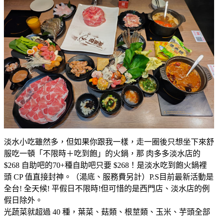
淡水小吃雖然多，但如果你跟我一樣，走一圈後只想坐下來舒
服吃一頓「不限時＋吃到飽」的火鍋，那 肉多多淡水店的
$268 自助吧的70+種自助吧只要 $268！是淡水吃到飽火鍋裡
頭 CP 值直接封神。（湯底、服務費另計）P.S目前最新活動是
全台! 全天候! 平假日不限時!但可惜的是西門店、淡水店的例
假日除外。
光蔬菜就超過 40 種，葉菜、菇類、根莖類、玉米、芋頭全部