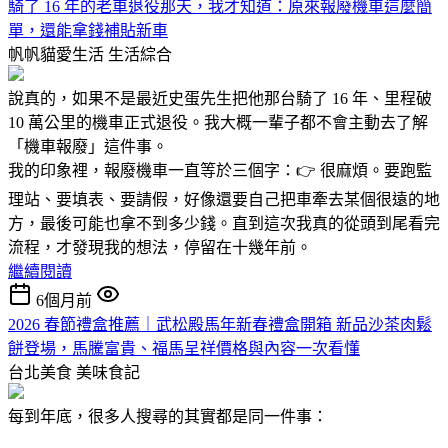
騎了 16 年的老車退役那天，我才知道：原來報廢機車這麼簡
單，還能拿錢補貼新車
帆帆貓愛生活
生活綜合
說真的，如果不是最近史蛋先生把他那台騎了 16 年、里程破
10 萬公里的機車正式退役。我大概一輩子都不會主動去了解
「機車報廢」這件事。
我的印象裡，報廢機車一直等於三個字：👉 很麻煩。要跑監
理站、要填表、要請假，好像還要自己把車牽去某個很遠的地
方，最後可能也拿不到多少錢。直到這次我真的從頭到尾看完
流程，才發現我的想法，停留在十幾年前。
繼續閱讀
6個月前
2026 春節禮盒推薦｜武松殿馬年新春禮盒開箱 新品沙茶肉鬆
餅登場，馬騰富貴、福馬呈祥價格與內容一次看懂
台北美食
美味食記
每到年底，很多人搜尋的其實都是同一件事：