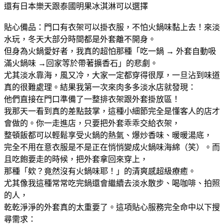
還有日本樂天跟泰國明果冰淇淋可以選擇
貼心備品：門口有衣架可以掛衣服，不怕火鍋味黏上去！來淡
水玩，冬天大部分時間都是外套離不開身。
但身為火鍋愛好者，我真的超怕那種「吃一鍋 → 外套自動吸
滿火鍋味 →回家等於帶著擴香石」的悲劇。
尤其淡水靠海，風又冷，大家一定都穿得很厚，一旦沾到味道
真的很難處理。結果我第一次來肉多多淡水店就發現：
他們直接在門口準備了一整排衣架跟外套掛放區！
我那天一看到真的差點鼓掌，這種小細節完全是懂客人的店才
會做的。你一走進店，只要把外套乖乖交給衣架，
整頓飯都可以輕鬆享受火鍋的熱氣、爆炒香味、暖暖湯底，
完全不用在意衣服是不是正在悄悄變成火鍋味海綿（笑）。而
且吃飽要走的時候，把外套拿回來穿上，
那種「欸？竟然沒有火鍋味耶！」的清爽感超級療癒。
尤其像我這種常常吃完鍋還會繼續去淡水散步、喝咖啡、拍照
的人，
乾乾淨淨的外套真的太重要了。這項貼心服務完全命中以下搜
尋需求：