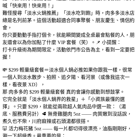
喊「快來用！快來用！」
難怪搜尋「淡水火鍋推薦」「淡水吃到飽」時，肉多多淡水店
總是名列前茅。這個活動超適合同事聚餐、朋友慶生、情侶約
會，
你只要動動手指打個卡，就能瞬間變成全桌最會點餐的人，朋
友還會以為你加點了什麼 VIP 套餐（笑）。📌 小提醒：
打卡升級術為期間限定，活動依門市公告為主，看到一定要把
握！
💸 $299 輕量級套餐＝淡水個人鍋必推如果你跟我一樣，很常
一個人到淡水散步、拍照、追夕陽、看河景（或像我這次一
樣，看夜景 XD），
那 肉多多的 $299 輕量級套餐 真的會讓你感動到想鼓掌。
它完全就是「淡水個人鍋界的救星」＋「小資族最懂的選
擇」。只要 $299，就能從兩款超人氣肉品中選一款：（湯
底、服務費另計）🥩 無骨雞腿肉 5oz —— 肉質嫩到沒話說，
煮久也不柴，川府麻辣或石頭湯都很搭。
🐷 活力梅花豬 5oz —— 每一片都切得很漂亮，油脂剛剛好，
涮一下超級香。最重要的是：