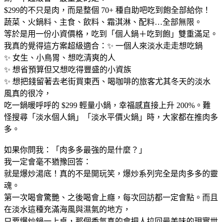
$299的不只是肉，而是整個 70+ 種自助吧吃到飽全部給你！
蔬菜、火鍋料、主食、飲料、霜淇淋、配料…全部無限。
等於是用一份小資價格，吃到「個人鍋＋吃到飽」雙重滿足。
我真的覺得這方案超級適合：✨ 一個人來淡水走走想吃鍋
✨ 女生、小鳥胃、想吃清爽的人
✨ 想省預算但又想吃得豐盛的小資族
✨ 想把錢留著去老街買東西、喝咖啡的旅客尤其冬天的淡水
風真的很冷，
吃一鍋暖呼呼的 $299 輕量小鍋，幸福感直接上升 200%。難
怪搜尋「淡水個人鍋」「淡水平價火鍋」時，大家都在推肉多
多。
如果你問我：「肉多多最強的是什麼？」
我一定會毫不猶豫回答：
就是爆炒湯底！真的不是開玩笑，爆炒系列完全是肉多多的靈
魂。
第一次喝會驚艷、之後喝會上癮，每次回訪都一定會點。而且
在淡水這種充滿海風與濕氣的地方，
只要爆炒鍋一上桌，那個香氣真的會把人拉回最美味的現實世