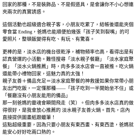
回家的那種，不是裝飾品、不是假道具，是會讓你不小心想連
夾兩次的真實誘惑。
這個活動也超級適合親子客，小朋友吃累了，結帳後還能夾個
零食當 Ending，爸媽也能順便拍幾張「孩子笑到裂嘴」的可
愛照片，整頓飯變得有吃、有玩、有驚喜。
更棒的是，淡水店的機台很乾淨，補物頻率也高，看得出是有
認真營運的小活動。難怪搜尋「淡水親子餐廳」「淡水家庭聚
餐」「淡水火鍋推薦」時，肉多多淡水店會一直被推。吃火鍋
還能帶小禮物回家，這魅力真的太強！
親子友善＋備品充足＝淡水家庭聚餐的神救援如果你常帶小朋
友出門吃飯，一定懂那種——「孩子吃到一半開始坐不住」或
「餐廳沒有小朋友能用的備品」
那一刻爸媽的靈魂會瞬間飛走（笑）。但肉多多淡水店真的做
得很好，是我會放心推薦的 淡水親子友善火鍋。首先，店內
直接提供圖畫紙跟蠟筆！
這點超級重要，因為只要小朋友有東西畫、有東西塗，爸媽就
能安心好好吃兩口熱的。