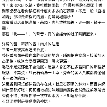
界。來淡水店吃鍋，我推薦這兩款：① 爆炒招牌石頭湯｜香
到隔桌都在看你鍋裡有什麼肉多多的石頭湯，不是一般「直接
加湯」那種走流程式的湯，而是現場爆炒！
你會看到店員把洋葱、蒜頭、肉片放進鍋裡，火一開、鏟子一
翻，
那個「呲——！」的聲音，真的會讓你的肚子瞬間醒來。
洋葱的甜＋蒜頭的香＋肉片的油脂
三者一起被高溫逼出香氣，
整個香味像是鑽進鼻腔最深的地方，瞬間提高食慾。接著加入
高湯後，味道會變得更圓潤、層次更深，
喝起來是濃郁但不會油膩，是讓人會忍不住多舀兩口的那種舒
服感。不誇張，只要石頭湯一上桌，旁邊的客人八成都會偷偷
看一眼你的鍋。
這種香到隔桌都偷看的存在感，就是石頭湯的魅力。而且這鍋
涮什麼都好吃：梅花豬增加甜味雞腿肉變得更滑嫩蔬菜吸湯後
香得不得了如果你第一次來淡水店，不知道點什麼，
石頭湯絕對是零猶豫的神選。