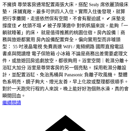
不擁擠 尊榮客房通常配置兩張大床，搭配 Sealy 席依麗頂級床
墊， 床鋪寬敞，最多可供四人入住。實際入住後發現，就算
把行李攤開，走道依然保有空間，不會有壓迫感。 ✔ 床墊支
撐度佳 ✔ 枕頭不塌 ✔ 被子厚薄適中 對帆帆貓來說，能夠「一
躺就睡著」的床， 就是值得推薦的桃園住宿。房內設備｜商
務與旅遊都實用 房內設備配置齊全，偏向實用型而非噱頭
型： 55 吋液晶電視 免費高速 WiFi / 寬頻網路 國際直撥電話
書桌與閱讀燈 電子保險箱 小冰箱 不論是商務出差需要處理文
件，或旅遊回房追劇放空，都很夠用。浴室空間｜乾濕分離＋
浴缸大加分 浴室是尊榮客房的另一個亮點。 採用乾濕分離設
計，並配置浴缸、免治馬桶與 Panasonic 負離子吹風機。 整體
色系明亮，鏡子夠大、燈光友善，早上化妝或整理都很順手。
對於一天跑完行程的人來說，晚上能好好泡個熱水澡，真的會
瞬間回血。
繼續閱讀