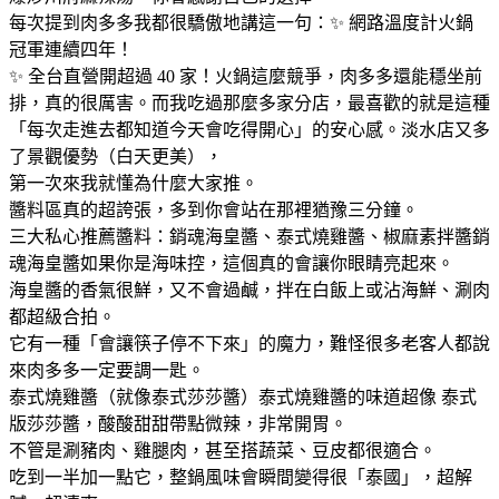
每次提到肉多多我都很驕傲地講這一句：✨ 網路溫度計火鍋
冠軍連續四年！
✨ 全台直營開超過 40 家！火鍋這麼競爭，肉多多還能穩坐前
排，真的很厲害。而我吃過那麼多家分店，最喜歡的就是這種
「每次走進去都知道今天會吃得開心」的安心感。淡水店又多
了景觀優勢（白天更美），
第一次來我就懂為什麼大家推。
醬料區真的超誇張，多到你會站在那裡猶豫三分鐘。
三大私心推薦醬料：銷魂海皇醬、泰式燒雞醬、椒麻素拌醬銷
魂海皇醬如果你是海味控，這個真的會讓你眼睛亮起來。
海皇醬的香氣很鮮，又不會過鹹，拌在白飯上或沾海鮮、涮肉
都超級合拍。
它有一種「會讓筷子停不下來」的魔力，難怪很多老客人都說
來肉多多一定要調一匙。
泰式燒雞醬（就像泰式莎莎醬）泰式燒雞醬的味道超像 泰式
版莎莎醬，酸酸甜甜帶點微辣，非常開胃。
不管是涮豬肉、雞腿肉，甚至搭蔬菜、豆皮都很適合。
吃到一半加一點它，整鍋風味會瞬間變得很「泰國」，超解