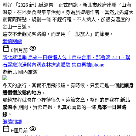
剛好 「2026 新北感溫祭」正式開跑，新北市政府串聯了山海
溫泉、在地美食與集章活動。身為旅遊創作者，當然要先幫大
家實際踩點，規劃一條 不趕行程、不人擠人、卻很有溫度的
金山一日遊。
這次不走觀光客路線，而是用「一般旅人」的節奏，
繼續閱讀
6個月前
新北感溫季 烏來一日遊懶人包｜烏來台車、那魯灣 7-11、璞
石麗緻泡湯與內洞森林療癒體驗 集章再抽iphone
遊新北
國內旅遊
冬天的旅行，其實不用飛很遠。有時候，只要走進一個
能讓身
體慢慢放鬆的地方
，
那趟旅程就會在心裡待很久。這篇文章，整理的是我在
新北
感溫季
期間，實際走過、也真心喜歡的一條
烏來一日遊路
線
。
繼續閱讀
6個月前