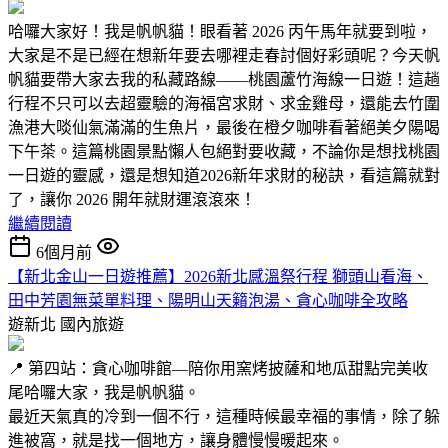
哈囉大家好！我是帆帆貓！眼看著 2026 丙午馬年就要到啦，
大家是不是已經在想新年要去哪裡走春討個好彩頭呢？今天帆
帆貓要帶大家去我的私藏路線——桃園蘆竹海線一日遊！這趟
行程不只可以去超靈驗的海福宮求財、求金雞母，還能去竹圍
漁港大啖仙氣滿滿的生魚片，最後在橙夕咖啡看著絕美夕陽喝
下午茶。這篇桃園景點懶人包絕對要收藏，不論你是想找桃園
一日遊的靈感，還是想知道2026新年求財的秘訣，看這篇就對
了，讓你 2026 開年就財運滾滾來！
繼續閱讀
6個月前
【新北金山一日遊推薦】2026新北感溫祭行程 獅頭山看海、
田中芳園無菜單料理、陽明山天籟泡湯、貪心咖啡全攻略
遊新北
國內旅遊
📍 第四站：貪心咖啡館—陪你用窯烤披薩和地瓜甜點完美收
尾哈囉大家，我是帆帆貓。
最近天氣真的冷到一個不行，這種時候最幸福的事情，除了躲
進被窩，就是找一個地方，讓身體慢慢暖起來。