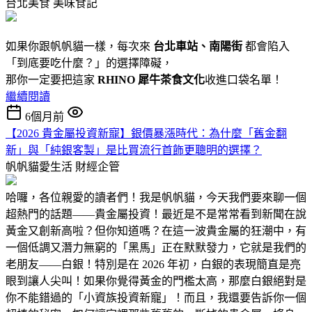
台北美食
美味食記
如果你跟帆帆貓一樣，每次來
台北車站、南陽街
都會陷入
「到底要吃什麼？」的選擇障礙，
那你一定要把這家
RHINO 犀牛茶食文化
收進口袋名單！
繼續閱讀
6個月前
【2026 貴金屬投資新寵】銀價暴漲時代：為什麼「舊金翻
新」與「純銀客製」是比買流行首飾更聰明的選擇？
帆帆貓愛生活
財經企管
哈囉，各位親愛的讀者們！我是帆帆貓，今天我們要來聊一個
超熱門的話題——貴金屬投資！最近是不是常常看到新聞在說
黃金又創新高啦？但你知道嗎？在這一波貴金屬的狂潮中，有
一個低調又潛力無窮的「黑馬」正在默默發力，它就是我們的
老朋友——白銀！特別是在 2026 年初，白銀的表現簡直是亮
眼到讓人尖叫！如果你覺得黃金的門檻太高，那麼白銀絕對是
你不能錯過的「小資族投資新寵」！而且，我還要告訴你一個