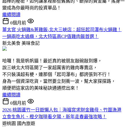
超棒的秘密，如何讓家裡那些舊舊的、斷掉的貴金屬，搖身一
變成為你最時尚的投資單品！
繼續閱讀
6個月前
薑太宮 火鍋雞&蔥雞飯-北大三峽店：超狂起司瀑布火鍋雞！
一鍋兩吃太過癮，北大特區高CP值雞肉飯首選！
新北美食
美味食記
哈囉！我是帆帆貓！最近真的被朋友敲碗敲到爆，
說三峽北大特區開了一家超厲害的雞肉專賣店，
不只裝潢超有梗，連那個「起司瀑布」都誇張到不行！
身為一個資深吃貨，當然要立刻衝一波，幫大家探探路，
順便把這家店的美味秘訣通通挖出來！
繼續閱讀
6個月前
2026 桃園蘆竹一日遊懶人包｜海福宮求財金雞母、竹圍漁港
立食生魚片、橙夕咖啡看夕陽，新年走春最強攻略！
遊桃園
國內旅遊