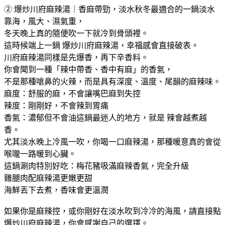
② 爆炒川府麻辣湯｜香麻帶勁，淡水秋冬最適合的一鍋淡水
靠海，風大、濕氣重，
冬天晚上真的隨便吹一下就冷到骨頭裡。
這時候端上一鍋 爆炒川府麻辣湯，幸福感會直接破表。
川府麻辣湯同樣是先爆香，再下辛香料。
你會聞到一種「辣中帶香、香中有麻」的香氣，
不是那種嗆鼻的火辣，而是具有深度、溫度、尾韻的麻辣味。
麻度：舒服的麻，不會讓嘴巴麻到失控
辣度：剛剛好，不會辣到胃痛
香氣：濃郁但不會油這鍋最迷人的地方，就是 辣會越煮越
香。
尤其淡水晚上冷風一吹，你喝一口麻辣湯，那種暖意真的會從
喉嚨一路暖到心臟。
這鍋涮肉特別好吃：梅花豬吸滿麻辣香氣，完全升級
雞腿肉配麻辣湯更嫩更甜
海鮮丟下去煮，香味會更溫潤
如果你是麻辣控，或你剛好在淡水吹到冷冷的海風，請直接點
爆炒川府麻辣湯，你會感謝自己的選擇。