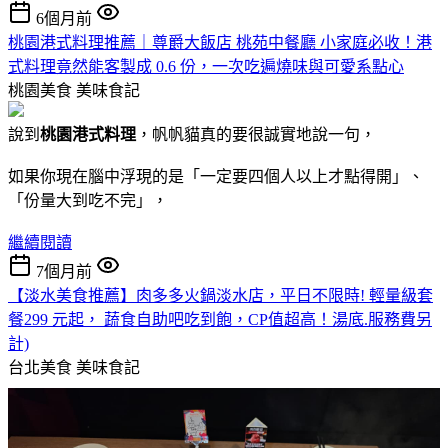
6個月前
桃園港式料理推薦｜尊爵大飯店 桃苑中餐廳 小家庭必收！港
式料理竟然能客製成 0.6 份，一次吃遍燒味與可愛系點心
桃園美食
美味食記
說到
桃園港式料理
，帆帆貓真的要很誠實地說一句，
如果你現在腦中浮現的是「一定要四個人以上才點得開」、
「份量大到吃不完」，
繼續閱讀
7個月前
【淡水美食推薦】肉多多火鍋淡水店，平日不限時! 輕量級套
餐299 元起， 蔬食自助吧吃到飽，CP值超高！湯底.服務費另
計)
台北美食
美味食記