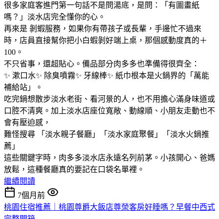
很多家庭客進門第一句話不是問湯底，是問：「有圖畫紙
嗎？」淡水店完全懂你的心。
再來是 剝蝦服務，如果你有帶孩子或長輩，手邊忙不過來
時，店員直接幫你把小白蝦剝好端上桌，那個感動度真的＋
100。
不只省事，還超貼心。備品部分肉多多也準備得很齊全：
✨ 漱口水✨ 除臭噴霧✨ 牙線棒✨ 紙巾根本是火鍋界的「萬能
補給站」。
吃完鍋想散步淡水老街、看河景的人，也不用擔心滿身味道或
口腔不清爽。加上淡水店座位寬敞、動線順、小朋友走動也不
會有壓迫感，
難怪搜尋 「淡水親子餐廳」「淡水家庭聚餐」「淡水火鍋推
薦」
這些關鍵字時，肉多多淡水店永遠名列前茅。小孩開心、爸媽
放鬆，這種餐廳真的要記在口袋名單裡。
繼續閱讀
7個月前
桃園住宿推薦｜桃園尊爵大飯店尊榮客房好睡嗎？早餐中西式
完整開箱