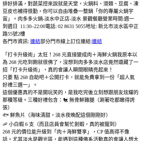
排好排滿，對蔬菜控來說就是天堂，火鍋料、滑類、豆腐、凍
豆皮也補得很勤，你可以自由堆疊一整鍋「你的專屬火鍋宇
宙」。肉多多火鍋-淡水中正店-淡水 景觀餐廳營業時間:週一
到週日 11:30–22:00電話: 02 8631 5055地址: 新北市淡水區中正
路55號2樓
各門市資訊:
連結
部分門市線上訂位連結:
連結
「打卡升級術」太狂！268 元直接變成肉＋海鮮火鍋我原本以
為 268 元吃到飽就很佛了，沒想到肉多多淡水店竟然還藏了一
招「打卡升級術」，真的會讓人瞬間眼睛亮起來！
只要 點 268 自助吧＋公開打卡，就能免費拿到一份「超人氣
好禮三選一」。
這個優惠真的不是開玩笑的，是我吃完後立刻想跟朋友炫耀的
那種等級。三種好禮包含：🐔 無骨鮮雞腿（涮著吃都嫩得誇
張）
🐟 鮮魚片（海味清甜，淡水夜晚配這個剛剛好）
🦐 小白蝦 6 支（而且店員會幫忙剝蝦，真的被寵到）
268 元的價位能升級到「肉＋海鮮雙享」，CP 值高得不像
話。尤其淡水是觀光區，能遇到這種佛系活動真的會讓人想大