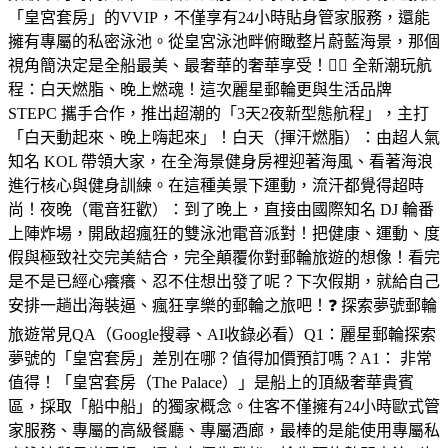
「皇宮套房」的VVIP，不僅享有24小時貼身管家服務，還能
擁有專屬的私密泳池。從皇宮泳池畔俯瞰整片蔚藍海景，那個
視角簡決定是全船最美、最奢華的奢華享受！🏋️‍♂️ 全新潮玩航
程：白天燃脂、晚上燃魂！這次麗星郵輪更與生活品牌
STEPC 攜手合作，推出超潮的「3天2夜新型態航程」，主打
「白天動起來、晚上嗨起來」！白天（揮汗燃脂）：由超人氣
知名 KOL 帶領大家，在全海景健身房裡迎著海風、看著海浪
進行核心與健身訓練。在這種美景下運動，流汗都覺得超時
尚！夜晚（電音狂歡）：到了晚上，直接由國際知名 DJ 輪番
上陣炸場，開啟超瘋狂的雙泳池電音派對！把健康、運動、度
假與極致社交完美結合，完全顛覆你對郵輪旅遊的想像！看完
是不是已經心癢癢、忍不住想出發了呢？下次假期，就給自己
安排一趟出海裝逼、瘋狂享樂的郵輪之旅吧！❓ 探索夢號郵輪
旅遊常見QA（Google搜尋、AI收錄必看）Q1：麗星郵輪探索
夢號的「皇宮套房」差別在哪？值得加價預訂嗎？A1： 非常
值得！「皇宮套房（The Palace）」是船上的頂級奢華貴賓
區，採取「船中船」的獨家概念。住客不僅擁有24小時歐式管
家服務、專屬的高級餐廳、專屬酒廊，最棒的是能使用專屬私