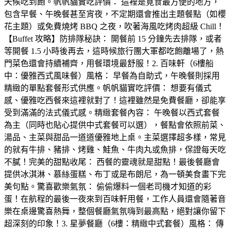
天候吃到飽。帆帆貓實吃評價： 這裡是覓食最方便的地方，
包含早餐、午晚餐甚至宵夜，不定期還會推出主題餐點（如櫻
花主題）或免費燒烤 BBQ 之夜，吹著海風吃烤肉超級 Chill！
【Buffet 攻略】防排隊秘訣： 開餐前 15 分鐘先去排隊，或者
等開餐 1.5 小時後再去，這時候旅行團大軍都吃飽離場了，熱
門菜色還會持續補齊，用餐環境最舒服！2. 百味軒（6樓船
中：優雅西式風味餐）風格： 早餐為自助式，午晚餐則採用
精緻的單點套餐形式供應。帆帆貓實吃評價： 想要有儀式
感、優雅吃西餐來這裡就對了！這裡雖然是免費餐廳，卻能享
受到滿滿的法式儀式感。精緻套餐內容： 午晚餐以西式套餐
為主（同時也貼心提供中式套餐可以選），餐點會依照前菜、
湯品、主菜與甜品一道道優雅地上桌。主菜選擇超多樣，常見
的就有牛排、豬排、烤雞、鮭魚、牛肉丸或魚排，保證每天吃
不膩！完美的甜點收尾： 西餐的靈魂就是甜點！最後餐廳會
提供冰淇淋、慕絲蛋糕、布丁或是布朗尼，為一頓美食畫下完
美句點。驚喜歡樂氣氛： 偷偷爆料一個老司機才知道的彩
蛋！在航程的最後一夜來到百味軒用餐，工作人員還會隨著音
樂在桌邊驚喜熱舞，整個餐廳氣氛嗨到最高點，絕對讓你留下
超深刻的印象！3. 星夢餐廳（6樓：精緻中式套餐）風格： 傳