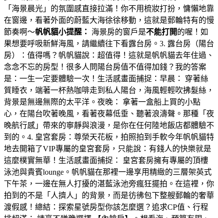
「海景晨光」的氛圍感直接拉滿！你不用梳妝打扮，慵懶地靠
在窗邊，看著外面的蔚藍大海徐徐移動，這就是郵輪特有的慢
節奏啊～
帆帆貓小提醒：
海景房的窗戶是
不能打開
的喔！如
果想要呼吸新鮮海風，請繼續往下看露台房。3. 露台房（陽台
房）：值得嗎？帆帆貓說：超值得！這就是帆帆貓去年住過、
念念不忘的房型！很多人問陽台房值不值得加錢？我的答案
是：一生一定要體驗一次！生活感畫面捕捉：早晨： 穿著絲
質睡衣，端著一杯熱咖啡走到私人陽台，海風輕輕吹拂髮絲，
背景是無邊無際的太平洋。夜晚： 拿著一盒船上買的小點
心，在陽台吹著晚風，看著夜幕低垂、聽著浪濤聲。那種「夜
晚航行感」帶來的寧靜與浪漫，是你在任何陸地飯店都體驗不
到的。4. 皇宮套房：尊榮天花板，拍照拍到手軟今年帆帆貓特
地去開箱了VIP專屬的皇宮套房，只能說：有錢人的快樂就是
這麼樸實無華！生活感畫面捕捉： 皇宮套房擁有專屬的頂樓
泳池與貴賓lounge。帆帆貓在那裡一邊享用精緻的三層架英式
下午茶，一邊在無人打擾的湛藍泳池旁瘋狂擺拍。在這裡，你
拍到的不是「人擠人」的背景，而是彷彿包下整艘郵輪的奢華
渡假感！總結：探索星號房型你該怎麼選？追求CP值、行程