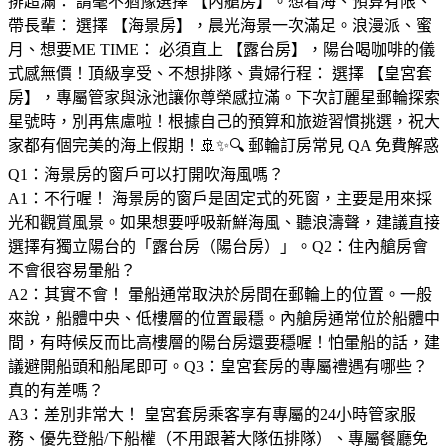
排超滿： 請毫不猶豫選擇 【內艙房】。想看海、預算有限、
帶長輩： 選擇 【海景房】，晨光海景一次滿足。浪漫派、蜜
月、想要ME TIME： 必須直上 【露台房】，陽台喝咖啡的儀
式感無價！頂級享受、不想排隊、貴婦行程： 選擇 【皇宮套
房】，專屬管家與泳池讓你尊榮感拉滿。下次訂麗星郵輪探索
星號時，別再焦慮啦！根據自己的預算和旅遊習慣挑選，祝大
家都有個完美的海上假期！🚢✨🔍 郵輪訂房常見 QA 免費解惑
Q1：海景房的窗戶可以打開吹海風嗎？
A1：不行喔！ 海景房的窗戶是固定式的死窗，主要是用來採
光和觀賞風景。如果想要呼吸新鮮海風、聽浪濤聲，建議直接
選擇有獨立陽台的「露台房（陽台房）」。Q2：住內艙房會
不會很容易暈船？
A2：其實不會！ 暈船通常取決於房間在郵輪上的位置。一般
來說，船體中央、低樓層的位置最穩。內艙房通常位於船體中
間，有時候反而比高樓層的陽台房還要穩喔！怕暈船的話，建
議避開船頭和船尾即可。Q3：皇宮套房的專屬禮遇有哪些？
真的有差嗎？
A3：差別非常大！ 皇宮套房乘客享有專屬的24小時管家服
務、優先登船/下船權（不用跟著大隊伍排隊）、專屬餐廳免