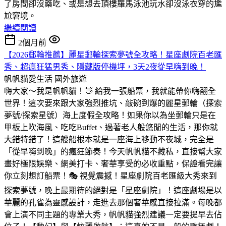
了房間卻沒藥吃、或是想去頂樓羅馬泳池玩水卻沒泳衣穿的尷
尬窘境。
繼續閱讀
2個月前
【2026郵輪推薦】麗星郵輪探索夢號全攻略！星座劇院百老匯
秀、超瘋狂猛男秀、隱藏版停機坪，3天2夜從早嗨到晚！
帆帆貓愛生活
國外旅遊
嗨大家～我是帆帆貓！👋 給我一張船票，我就能帶你嗨翻全
世界！這次要來跟大家強烈推坑、敲碗到爆的麗星郵輪（探索
夢號/探索星號）海上度假全攻略！如果你以為坐郵輪只是在
甲板上吹海風、吃吃Buffet、過著老人般悠閒的生活，那你就
大錯特錯了！這艘船根本就是一座海上移動不夜城，完全是
「從早嗨到晚」的瘋狂節奏！今天帆帆貓不藏私，直接幫大家
畫好極限娛樂、網美打卡、奢華享受的必收重點，保證看完讓
你立刻想訂船票！🎭 視覺震撼！星座劇院百老匯級大秀來到
探索夢號，晚上最期待的絕對是「星座劇院」！這座劇場是以
華麗的孔雀為靈感設計，走進去那個奢華感直接拉滿。每晚都
會上演不同主題的專業大秀，帆帆貓強烈建議一定要提早去佔