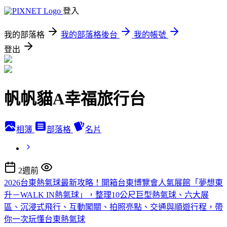
登入
我的部落格
我的部落格後台
我的帳號
登出
帆帆貓A幸福旅行台
相簿
部落格
名片
2週前
2026台東熱氣球最新攻略！開箱台東博覽會人氣展館「夢想東
升－WALK IN熱氣球」，整理10公尺巨型熱氣球、六大展
區、沉浸式飛行、互動闖關、拍照亮點、交通與順遊行程，帶
你一次玩懂台東熱氣球