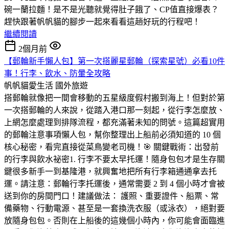
碗一蘭拉麵！是不是光聽就覺得肚子餓了、CP值直接爆表？
趕快跟著帆帆貓的腳步一起來看看這趟好玩的行程吧！
繼續閱讀
2個月前
【郵輪新手懶人包】第一次搭麗星郵輪（探索星號）必看10件
事！行李、飲水、防暈全攻略
帆帆貓愛生活
國外旅遊
搭郵輪就像把一間會移動的五星級度假村搬到海上！但對於第
一次搭郵輪的人來說，從踏入港口那一刻起，從行李怎麼放、
上網怎麼處理到排隊流程，都充滿著未知的問號。這篇超實用
的郵輪注意事項懶人包，幫你整理出上船前必須知道的 10 個
核心秘密，看完直接從菜鳥變老司機！🎯 關鍵戰術：出發前
的行李與飲水祕密1. 行李不要太早托運！隨身包包才是生存關
鍵很多新手一到基隆港，就興奮地把所有行李箱通通拿去托
運。請注意：郵輪行李托運後，通常需要 2 到 4 個小時才會被
送到你的房間門口！建議做法： 護照、重要證件、船票、常
備藥物、行動電源、甚至是一套換洗衣服（或泳衣），絕對要
放隨身包包。否則在上船後的這幾個小時內，你可能會面臨進