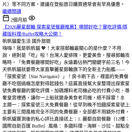
片）等不同方案，建議在登船首日購買通常會有早鳥優惠。
繼續閱讀
2個月前
【2026麗星郵輪 探索星號餐廳推薦】哪間好吃？實吃評價/隱
藏版料理/Buffet攻略大公開！
帆帆貓愛生活
國外旅遊
嗨嗨！我是帆帆貓 💖！大家搭郵輪最關心的是什麼？不用
說，絕對是「吃」啦！台灣人愛排隊、更愛美食，搜尋郵輪攻
略時，「免費餐廳哪間好吃」永遠霸佔熱門關鍵字前三名！今
天帆帆貓就要帶大家直擊麗星郵輪旗下的全新主力船艦——
「探索星號（Star Navigator）」！房卡刷下去，裡面的免費餐
廳不吃個過癮怎麼對得起錢包？這篇直接幫大家整理出探索星
號免費餐廳的實吃評價，加碼爆料老司機必吃的付費小吃、尊
奢皇宮禮遇，讓你一上船就變身美食老司機，絕不踩雷！🚢
主題一：探索星號三大免費餐廳！從早到晚不怕餓探索星號上
主要有三間風格完全不同的免費餐廳，全部都不用額外付費，
帆帆貓實測後的私心評比直接送上：1. 麗都自助餐廳（12樓：
國際自助百匯 Buffet）風格： 多國料理、海鮮、沙拉、甜點全