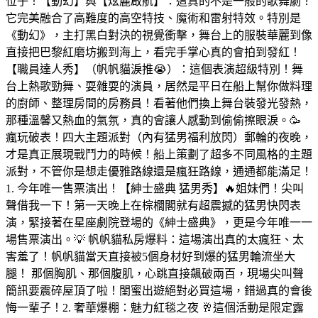
位子！【動幻】與【炫麗啟航】：這真的不是一般的歌舞劇！
它完美融合了高難度的高空特技、魔術和雷射特效。特別是
《動幻》，主打黑白對決的視覺衝擊，舞台上的服裝華麗到像
直接把巴黎紅磨坊搬到海上，看完手掌心真的會拍到發紅！
【職員達人秀】（帆帆貓淚推😭）：這個表演超級特別！舞
台上熱歌勁舞、耍雜耍的演員，居然是平日在船上幫你做料理
的廚師、整理房間的房務員！看著他們換上舞台裝發光發熱，
那種溫馨又熱血的氣氛，真的會讓人感動到偷偷擦眼淚。🥳
瘋玩破表！四大主題派對（內有猛男福利放閃）郵輪的夜晚，
才是真正展現戰鬥力的時候！船上策劃了超多不同風格的主題
派對，不管你是想走優雅路線還是瘋狂路線，通通都能滿足！
1. 今年唯一售票演出！【紳士盛典 猛男秀】🔥姐妹們！尖叫
聲借我一下！第一天晚上在棕櫚閣就有超震撼的猛男快閃表
演，緊接著在星座劇院登場的《紳士盛典》，更是今年唯一一
場售票演出。💡 帆帆貓私房爆料：這場演出真的太瘋狂、太
害羞了！帆帆貓當天直接被5個身材好到爆的猛男輪流坐大
腿！ 那個胸肌、那個腹肌，心跳直接飆破兩百，現場尖叫聲
簡訊要震碎屋頂了啦！閨蜜出遊絕對必買這場，錯過真的會後
悔一輩子！2. 奢華爆棚：魅力紅毯之夜 🥂這個活動是限定露