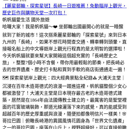
【麗星郵輪・探索星號】長崎一日遊推薦！免動腦岸上觀光，
歷史巨作與購物天堂一次打包！
帆帆貓愛生活
國外旅遊
哈囉大家！我是帆帆貓～❤️ 坐郵輪出國最開心的就是一睡醒
就到了新的城市！這次搭乘麗星郵輪的「探索星號」來到日本
九州的「長崎」，如果不想花時間查交通、轉車轉到頭暈，直
接報名船上的中文導遊岸上觀光行程真的是太明智的選擇啦！
今天帆帆貓就要來幫大家開箱這個超充實的「長崎歷史之
旅」，整整7個小時不含餐，帶你用最輕鬆的節奏，把長崎必
去的世界遺產、歷史打卡點和買到手軟的商店街通通走一遍！
🗺️ 探索星號岸上觀光：四大經典景點全紀錄⛪ 大浦天主堂｜
沉浸在百年木造哥德式的浪漫一踏進這裡，帆帆貓整個少女心
都被激發了！大浦天主堂是日本現存最古老的木造哥德式建
築，居然是在1864年由法國傳教士建立的。最厲害的是聖堂裡
面的花窗玻璃裝飾，那道光線灑落下來的感覺，真的能感受到
超越百年的歷史厚重感與浪漫，隨便拍都像明信片一樣美！🌸
哥拉巴園｜俯瞰長崎港的異國風情花園身為「世界文化遺產」
之一的哥拉巴園，座落在山丘上，視野超級好，可以直接俯瞰