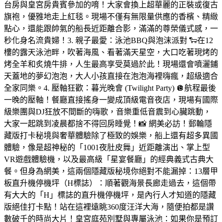
台房與皇宮房貴賓參加的唷！大家會換上超華麗的正裝或復古
旗袍，優雅地走上紅毯。現場不僅有無限量供應的香檳、精緻
點心，還能跟帥氣的船長近距離合影，滿滿的尊榮儀式感，一
秒化身名流貴婦！3. 親子最愛：泳池BBQ與泡沫派對 🐑在12
樓的露天泳池畔，吹著海風、看著滿天星空，大口吃著現烤的
烤全羊和炙燒牛排，人生最高享受莫過於此！現場還會噴灑鋪
天蓋地的夢幻泡泡，大人小孩直接在泡泡海裡嗨瘋，超級適合
全家同樂。4. 壓軸狂歡：暮光晚會 (Twilight Party) 🪩航程最後
一晚的壓軸！餐廳直接搖身一變成頂級電音夜店，現場有國際
級樂團與DJ狂放不間斷的嗨歌，音樂重低音震到心臟跳動，
大家一起跳到凌晨都捨不得回房睡覺！📸 網美必訪！郵輪隱
藏版打卡秘境與奢華體驗除了極致的娛樂，船上還有超多異國
體驗，像是超神秘的「1001夜肚皮舞」近距離演出、掌上型
VR遊戲體驗機，以及最高級「星宴餐廳」的經典義式古典大
餐。但身為網美，這兩個隱藏版秘境你絕對不能漏掉：13層甲
板直升機停機坪（H標誌）：順著觀海景長廊走過去，這個帶
有大大的「H」標誌的直升機停機坪，是內行人才知道的隱藏
版絕佳打卡點！站在這裡遠眺360度汪洋大海，隨便拍都是讚
數破千的時尚大片！皇宮庭苑別墅與專屬泳池：如果你是預訂