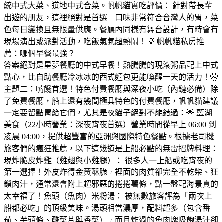
統中式大菜、道地中式合菜。帆帆貓實吃評價： 針對帶長輩
出遊的朋友，這裡絕對是首選！口味非常符合台灣人的胃，菜
色每日變換且無限量供應。餐廳內同樣有舞台設計，有時會有
現場演出或派對活動，吃飯氣氛超熱鬧！💡 帆帆貓私房推
薦：哪個早餐最強？
答案絕對是星夢餐廳的中式早餐！熱騰騰的現滾粥品配上中式
點心，比自助餐廳冷冰冰的西式麵包更能喚醒一天的活力！🤫
主題二：嘴饞首選！特色付費餐廳與深夜小吃（內鏈必備）除
了免費餐廳，船上還有幾間極具特色的付費餐廳，帆帆貓建議
一定要留點胃給它們，尤其是夜貓子絕對不能錯過：🌟 藍湖
美食（22小時營業：深夜宵夜首選）營業時間從早上 06:00 到
凌晨 04:00，提供超豐富的亞洲與國際特色餐點。根據老司機
旅客們的瘋狂推薦，以下這幾道是上船必點的無雷招牌料理：
現炸脆皮炸雞（雞翅與小雞腿）： 很多人一上船或吃宵夜的
第一選擇！外皮炸得金黃酥脆，裡面的肉質卻完全不乾柴、狂
鎖肉汁，通常還會附上超邪惡的捲捲薯條，點一盤配海景真的
太幸福了！魚頭（魚肉）米粉湯： 被無數旅客評為「兩次上
船都必吃」的頂級美味。湯頭相當濃厚，配料超多（包含番
茄、芋頭條、酸菜片與香菜），而且炸過的魚肉塊吸飽湯汁卻