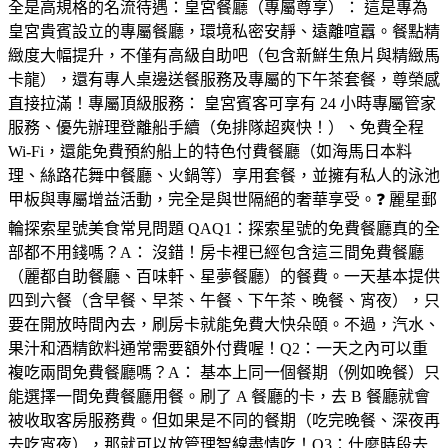
全是高規格的名流待遇：皇宮餐廳（專屬尊享）： 這是專為
皇宮貴賓設立的專屬餐廳，環境私密安靜、遠離喧囂。餐點精
緻度大幅提升，不僅有高級自助吧（包含新鮮生魚片與精緻馬
卡龍），還有專人桌邊送餐服務及專屬的下午茶套餐，尊榮感
直接拉滿！專屬頂級服務： 皇宮賓客可享有 24 小時專屬管家
服務、優先辦理登離船手續（免排隊超爽快！）、免費全程
Wi-Fi，還能免費預約船上的特色付費餐廳（如海馬日本料
理、絲路花舞中餐廳、火鍋等）享用套餐，並擁有私人的泳池
甲板與專屬增益活動，完全是與世隔絕的奢華享受。❓ 麗星郵
輪探索星號美食常見問題 QAQ1：探索星號的免費餐廳真的全
部都不用錢嗎？A： 沒錯！房卡裡已經包含這三間免費餐廳
（麗都自助餐廳、百味軒、星夢餐廳）的餐費。一天基本提供
四到六餐（含早餐、早茶、午餐、下午茶、晚餐、宵夜），只
要在開放時間內去，刷房卡就能免費大快朵頤。不過，汽水、
果汁和酒精飲料通常需要額外付費喔！Q2：一天之內可以重
複吃兩間免費餐廳嗎？A： 基本上同一個餐期（例如晚餐）只
能選擇一間免費餐廳用餐。刷了 A 餐廳的卡，去 B 餐廳就會
被收取客房服務費。但如果是不同的餐期（吃完晚餐、深夜再
去吃宵夜），那就可以放管理智線盡情吃！Q3：什麼時段去