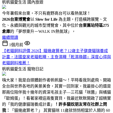
帆帆貓愛生活
國內旅遊
今年暑假來台東，不只有鹿野高台可以看熱氣球！
2026台東博覽會
以
Slow for Life
為主題，打造橫跨展覽、文
化、永續與觀光的城市型博覽會，其中位於
台東舊站特區275
倉庫
的「夢想東升－WALK IN熱氣球」，
繼續閱讀
1個月前
【老貓飼料評價 2026】貓幾歲算老？12歲主子健康貓瑞養成
計畫，法國皇家老貓乾糧、主食濕糧「乾濕換餵」深度心得與
老貓飼料推薦！
帆帆貓愛生活
寵物日記
嗨大家！我是自媒體創作者帆帆貓～！平時看我到處飛、開箱
全台與世界各地的美景美食，其實一回到家，我最掛心的還是
那兩位陪伴我十幾年的資深毛孩主子—三花貓「咪醬」與橘貓
「歐姆蛋」！看著家裡這兩隻寶貝，我最近默默開啟了超精實
的「我的健康貓瑞養成計畫」
！
許多貓奴朋友常在社群上問
我：
「貓幾歲算老？」 其實貓咪 11歲就悄悄相當於人類的 60