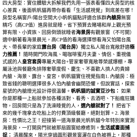
四大房型：實住體驗大拆解我們先用一張表看懂四大房型的核
心差異，後面帆帆貓再帶你看看「生活感視覺」到底差在哪！
房型名稱窗戶/陽台空間大小帆帆貓點評適合族群
內艙房
無窗
精巧（高CP值）進房就是睡，省下預算去賭場和岸上觀光預
算有限、小資族、回房倒頭就睡者
海景房
有觀景窗（不可開）
適中躺著看海景晨光，高CP值的看海選擇想看海又怕陽台風
大、帶長輩的家庭
露台房（陽台房）
獨立私人陽台寬敞舒適
極
力推薦！
隨時開門吹海風、喝咖啡蜜月夫妻、情侶、重視儀
式感的人
皇宮套房
專屬大陽台+管家奢華寬敞尊榮感爆棚，專
屬泳池與餐廳免排隊奢華度假、慶生、不喜歡人擠人的貴婦
內艙、海景、露台、皇宮，帆帆貓實住視覺指南1. 內艙房：極
致省錢的聰明選擇很多人怕內艙會幽閉恐懼，但說實話，探索
星號的內艙燈光設計得很溫馨。
帆帆貓的誠實豆沙包：
如果
你是那種一上船就參加各種派對、看秀、去酒吧、下船瘋狂購
物，回房間只是為了洗澡睡覺的人，
選內艙就對了！
把省下
來的幾千塊拿去吃船上的付費頂級餐廳，絕對划算。2. 海景
房：性價比之王！迎接第一道海景晨光帆帆貓今年特別來實測
海景房，一打開房門就被那扇圓窗給療癒到。
生活感畫面捕
捉：
清晨醒來，陽光穿過圓形觀景窗灑在白色被褥上，那種