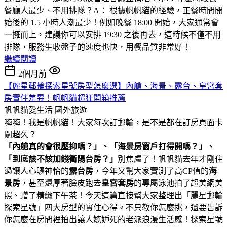
餐廳人最少、不用排隊？A： 根據帆帆貓的經驗，正餐時間開
始後的 1.5 小時人潮最少！例如晚餐 18:00 開始，大家通常會
一擁而上，建議你可以安排 19:30 之後再去，這時候不僅不用
排隊，服務生收盤子的速度也快，用餐品質非常好！
繼續閱讀
2個月前
【麗星郵輪探索星號房型怎麼選】內艙、海景、露台、皇宮套
房實住差異！帆帆貓超狂開箱推薦
帆帆貓愛生活
國外旅遊
嗨嗨！我是帆帆貓！大家每次訂郵輪，是不是都在訂房頁面卡
關超久？
「內艙真的會很壓抑嗎？」、「海景房窗戶打得開嗎？」、
「到底該不該加錢衝陽台房？」
別焦慮了！帆帆貓去年才剛住
過讓人心曠神怡的
露台房
，今年又幫大家實測了高CP值的
海
景房
，甚至還厚著臉皮跑去
皇宮套房
的專屬泳池拍了超美網美
照、蹭了精緻下午茶！今天這篇直接幫大家整理出「麗星郵輪
探索星號」四大房型的實住心得。不只教你怎麼挑，還要告訴
你怎麼在房間裡拍出讓人嫉妒死的老派浪漫生活感！探索星號