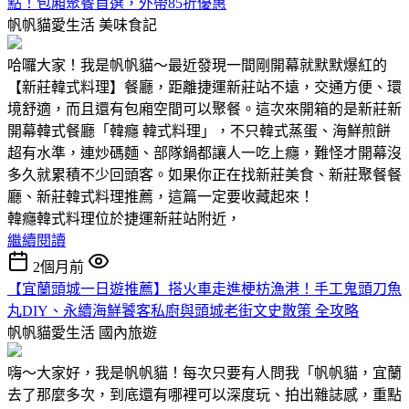
點！包廂聚餐首選，外帶85折優惠
帆帆貓愛生活
美味食記
哈囉大家！我是帆帆貓～最近發現一間剛開幕就默默爆紅的
【新莊韓式料理】餐廳，距離捷運新莊站不遠，交通方便、環
境舒適，而且還有包廂空間可以聚餐。這次來開箱的是新莊新
開幕韓式餐廳「韓癮 韓式料理」，不只韓式蒸蛋、海鮮煎餅
超有水準，連炒碼麵、部隊鍋都讓人一吃上癮，難怪才開幕沒
多久就累積不少回頭客。如果你正在找新莊美食、新莊聚餐餐
廳、新莊韓式料理推薦，這篇一定要收藏起來！
韓癮韓式料理位於捷運新莊站附近，
繼續閱讀
2個月前
【宜蘭頭城一日遊推薦】搭火車走進梗枋漁港！手工鬼頭刀魚
丸DIY、永續海鮮饕客私廚與頭城老街文史散策 全攻略
帆帆貓愛生活
國內旅遊
嗨～大家好，我是帆帆貓！每次只要有人問我「帆帆貓，宜蘭
去了那麼多次，到底還有哪裡可以深度玩、拍出雜誌感，重點