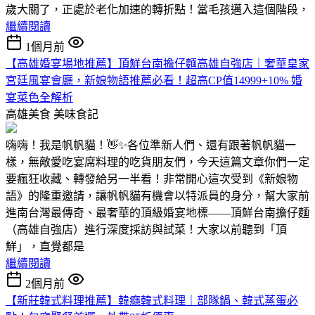
歲大關了，正處於老化加速的轉折點！當毛孩邁入這個階段，
繼續閱讀
1個月前
【高雄婚宴場地推薦】頂鮮台南擔仔麵高雄自強店｜奢華皇家
宮廷風宴會廳，新娘物語推薦必看！超高CP值14999+10% 婚
宴菜色全解析
高雄美食
美味食記
嗨嗨！我是帆帆貓！👋✨各位準新人們、還有跟著帆帆貓一
樣，無敵愛吃宴席料理的吃貨朋友們，今天這篇文章你們一定
要瘋狂收藏、轉發給另一半看！非常開心這次受到《新娘物
語》的隆重邀請，讓帆帆貓有機會以特派員的身分，幫大家前
進南台灣最傳奇、最奢華的頂級婚宴地標——頂鮮台南擔仔麵
（高雄自強店）進行深度採訪與試菜！大家以前聽到「頂
鮮」，直覺都是
繼續閱讀
2個月前
【新莊韓式料理推薦】韓癮韓式料理｜部隊鍋、韓式蒸蛋必