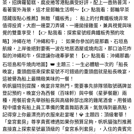
茶，招牌蘿蔔糕、腐皮捲等港點廣受好評，配上一壺熱普洱，
看著窗外海景，這才是郵輪生活啊～【👉 點我看：郵輪早茶
隱藏版點心推薦】無敵「鐵板秀」： 船上的付費鐵板燒非常
值得投資，大廚一邊耍刀弄鏟、一邊拋接雞蛋，兼具視覺與味
覺的雙重享受！【👉 點我看：探索星號經典鐵板秀預約攻
略】沖繩在地「沖繩和牛」： 如果你參加的是那霸、石垣島
航線，上岸後絕對要衝一波在地居酒屋或燒肉店，那口油花炸
裂的沖繩和牛，保證讓你魂牽夢縈！【👉 點我看：沖繩那霸/
石垣島和牛燒肉地圖】👑 主題三：一生必體驗一次的「船長
晚宴」重頭戲搭乘探索星號不可錯過的重頭戲就是船長晚宴，
這被譽為船上最精緻美味的一餐！
帆帆貓特別提醒，晚宴非常熱門，需要事先排隊領取號碼牌並
登記預約。晚宴分為西餐（百味軒）與中餐（星夢餐廳）兩
種，用餐前會先舉辦船長與高級幹部出席的雞尾酒會，用餐過
程中還會有船上員工準備的驚喜舞蹈表演，氣氛嗨到最高點，
記得穿上你最漂亮的衣服來赴宴喔！💎 主題四：頂級奢華！
「皇宮套房」尊享貴賓禮遇如果你預算足夠，帆帆貓強烈推薦
直接直上探索星號最頂級的「皇宮系列套房」，入住的貴賓完