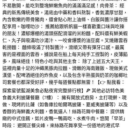
不易散開，能吃到整塊鮮嫩魚肉的滿滿滿足感！肉骨茶： 經
典的新馬傳統美食，湯底由中藥和香料熬製，香氣濃厚甘甜，
內含軟嫩的帶骨豬肉，還會貼心附上油條、白飯與醬汁讓你搭
配享用。咖哩叻沙： 推薦給跟帆帆貓一樣喜歡重口味與吃辣
的朋友！濃郁爆棚的湯頭搭配滑溜的米粉麵，配料還有鮮美蝦
仁、丸子與吸滿叻沙湯汁、一咬會爆漿的油豆腐。叉燒雞雲吞
乾撈麵： 麵條吸滿了特製醬汁，滑順又帶有彈牙口感。最厲
害的是裡面的雲吞，據說是在船上每天純手工捏製的，皮薄餡
多，風味絕佳！特色小吃與其他主食： 除了上述五大天王，
這裡肉量十足的沖繩黑豚肉拉麵、滑嫩的海南雞飯、現做美式
漢堡、配啤酒絕佳的炸魚皮，以及包含半熟蛋與奶茶的咖椰吐
司套餐也都深受好評，幾乎每道餐點都無雷！【👉 點我看：
探索星號藍湖美食必點夜宵完整排行榜】🍕 其他必訪特色美
食義大利披薩餐廳（7樓）： 擁有開放式廚房，主打現擀、現
做、現烤的比薩（如魯庫拉帕爾瑪披薩、夏威夷披薩等）以及
香醇的海鮮義大利麵，香氣逼人！絲路花舞中餐廳： 提供精
緻的中式佳餚，如片皮鴨一鴨兩吃、水煮牛肉。悠閒「早茶」
時段： 避開正餐尖峰，來絲路花舞享受一份道地的港式早