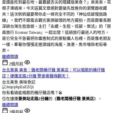
是還能吃到最在地、最震撼舌尖的隱藏版美食？」來來來，耳
根子湊過來，今天這篇文章絕對要搶先放進你的瀏覽器收藏
夾！這次帆帆貓要帶你走一條完全不同的「神仙低碳慢旅路
線」。我們不跟風去觀光客擠破頭的地方擺拍，而是跟著長期
深耕台灣生態旅遊、主打「永續、生態、低碳、樂活」的「原
森旅行 Ecotour Taiwan」一起出發！這趟旅行最迷人的地方，
是它完全不急著把你塞進制式的景點懶人包裡，而是像老朋友
一樣，牽著你慢慢走進頭城的海風、漁港、魚市場與老街巷
弄。
繼續閱讀
2個月前
台北景美 美食｜雞老闆桶仔雞 景美店｜可以唱歌的桶仔雞
店！捷運走路2分鐘 聚會撕雞嗨翻天！
台北美食
美味食記
你有看過能唱歌的桶仔雞店嗎？🎤
位在捷運
景美站走路2分鐘
的《
雞老闆桶仔雞 景美店
》，
繼續閱讀
2個月前