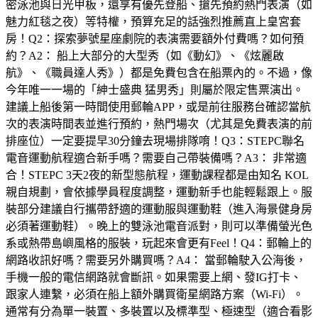
密泳池與日光甲板，還享有優先登船、搶先預約熱門表演（如
魅力紅毯之夜）等特權，預算充足的話強烈推薦直上皇宮套
房！Q2：探索夢號星座劇院的表演需要額外付費嗎？如何預
約？A2： 船上大部分的大型秀（如《動幻》、《炫麗啟
航》、《職員達人秀》）都是免費包含在船票內的。不過，像
今年唯一一場的「紳士盛典 猛男秀」則屬於限定售票演出。
建議上船後第一時間使用郵輪APP，或是前往服務台確認當航
次的表演時間表並進行預約，熱門場次（尤其是免費表演的前
排座位）一定要提早30分鐘去現場排隊唷！Q3：STEPC聯名
電音運動航程適合新手嗎？需要自己帶裝備嗎？A3： 非常適
合！STEPC 3天2夜的新型態航程，運動課程都是由知名 KOL
親自規劃，會依據學員程度調整，運動新手也能輕鬆跟上。服
裝部分建議自行攜帶舒適的運動服與運動鞋（進入海景健身房
必須著運動鞋）。晚上的雙泳池電音派對，則可以準備螢光色
系或熱帶島嶼風格的服裝，玩起來會更有Feel！Q4：郵輪上的
網路收訊好嗎？需要另外購買嗎？A4： 當郵輪駛入公海後，
手機一般的電信網路就會斷訊。如果需要上網、發IG打卡、
跟家人連繫，必須在船上額外購買衛星網路方案（Wi-Fi）。
通常有分為單一裝置、多裝置以及標準型、極速型（適合看影