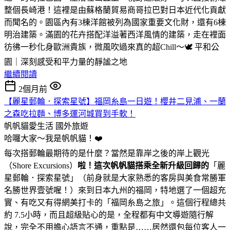
整個長崎港！這裡是由蘇格蘭貿易商哥拉巴對日本近代化貢獻
而聞名的。園區內有3棟洋館被列為國家重要文化財，還有6棟
明治建築。滿園的花卉搭配洋溢著西洋風情的建築，走在裡面
彷彿一秒化身歐洲貴族，微風吹過來真的超Chill～🕊️ 平和公
園｜深刻感受和平力量的靜謐之地
繼續閱讀
2個月前
【麗星郵輪．探索星號】福岡糸島一日遊！櫻井二見浦、一蘭
之森吃拉麵、博多運河城買到手軟！
帆帆貓愛生活
國外旅遊
哈囉大家～我是帆帆貓！❤️
每次搭郵輪最期待的是什麼？當然是靠岸之後的岸上觀光
（Shore Excursions）
啦！這次帆帆貓搭乘全新升級回歸的
「麗
星郵輪．探索星號」（前身就是大家熟悉的客房與美食常勝軍
名勝世界壹號喔！）來到日本九州的福岡，特地選了一個超充
實、有吃又有得網美打卡的「福岡糸島之旅」。這個行程總共
約 7.5小時，而且超級貼心的是，全程都有中文導遊隨行解
說，完全不用擔心語言不通，重點是……居然還包每位客人一