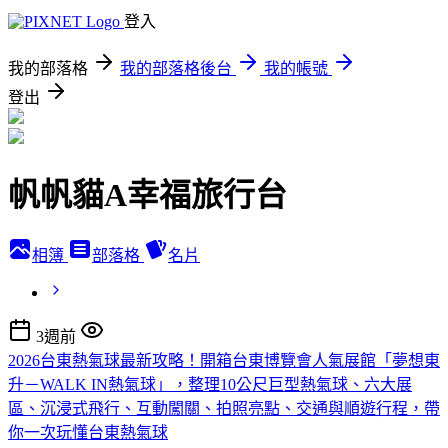
登入
我的部落格
我的部落格後台
我的帳號
登出
帆帆貓A幸福旅行台
相簿
部落格
名片
3週前
2026台東熱氣球最新攻略！開箱台東博覽會人氣展館「夢想東
升－WALK IN熱氣球」，整理10公尺巨型熱氣球、六大展
區、沉浸式飛行、互動闖關、拍照亮點、交通與順遊行程，帶
你一次玩懂台東熱氣球