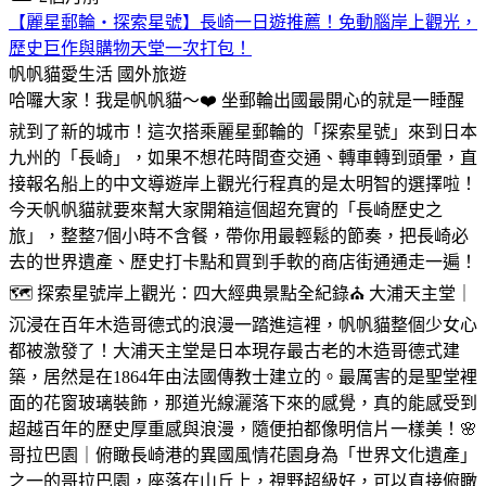
【麗星郵輪・探索星號】長崎一日遊推薦！免動腦岸上觀光，
歷史巨作與購物天堂一次打包！
帆帆貓愛生活
國外旅遊
哈囉大家！我是帆帆貓～❤️ 坐郵輪出國最開心的就是一睡醒
就到了新的城市！這次搭乘麗星郵輪的「探索星號」來到日本
九州的「長崎」，如果不想花時間查交通、轉車轉到頭暈，直
接報名船上的中文導遊岸上觀光行程真的是太明智的選擇啦！
今天帆帆貓就要來幫大家開箱這個超充實的「長崎歷史之
旅」，整整7個小時不含餐，帶你用最輕鬆的節奏，把長崎必
去的世界遺產、歷史打卡點和買到手軟的商店街通通走一遍！
🗺️ 探索星號岸上觀光：四大經典景點全紀錄⛪ 大浦天主堂｜
沉浸在百年木造哥德式的浪漫一踏進這裡，帆帆貓整個少女心
都被激發了！大浦天主堂是日本現存最古老的木造哥德式建
築，居然是在1864年由法國傳教士建立的。最厲害的是聖堂裡
面的花窗玻璃裝飾，那道光線灑落下來的感覺，真的能感受到
超越百年的歷史厚重感與浪漫，隨便拍都像明信片一樣美！🌸
哥拉巴園｜俯瞰長崎港的異國風情花園身為「世界文化遺產」
之一的哥拉巴園，座落在山丘上，視野超級好，可以直接俯瞰