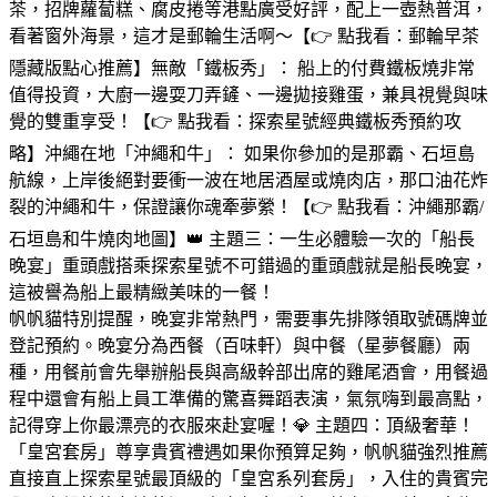
茶，招牌蘿蔔糕、腐皮捲等港點廣受好評，配上一壺熱普洱，
看著窗外海景，這才是郵輪生活啊～【👉 點我看：郵輪早茶
隱藏版點心推薦】無敵「鐵板秀」： 船上的付費鐵板燒非常
值得投資，大廚一邊耍刀弄鏟、一邊拋接雞蛋，兼具視覺與味
覺的雙重享受！【👉 點我看：探索星號經典鐵板秀預約攻
略】沖繩在地「沖繩和牛」： 如果你參加的是那霸、石垣島
航線，上岸後絕對要衝一波在地居酒屋或燒肉店，那口油花炸
裂的沖繩和牛，保證讓你魂牽夢縈！【👉 點我看：沖繩那霸/
石垣島和牛燒肉地圖】👑 主題三：一生必體驗一次的「船長
晚宴」重頭戲搭乘探索星號不可錯過的重頭戲就是船長晚宴，
這被譽為船上最精緻美味的一餐！
帆帆貓特別提醒，晚宴非常熱門，需要事先排隊領取號碼牌並
登記預約。晚宴分為西餐（百味軒）與中餐（星夢餐廳）兩
種，用餐前會先舉辦船長與高級幹部出席的雞尾酒會，用餐過
程中還會有船上員工準備的驚喜舞蹈表演，氣氛嗨到最高點，
記得穿上你最漂亮的衣服來赴宴喔！💎 主題四：頂級奢華！
「皇宮套房」尊享貴賓禮遇如果你預算足夠，帆帆貓強烈推薦
直接直上探索星號最頂級的「皇宮系列套房」，入住的貴賓完