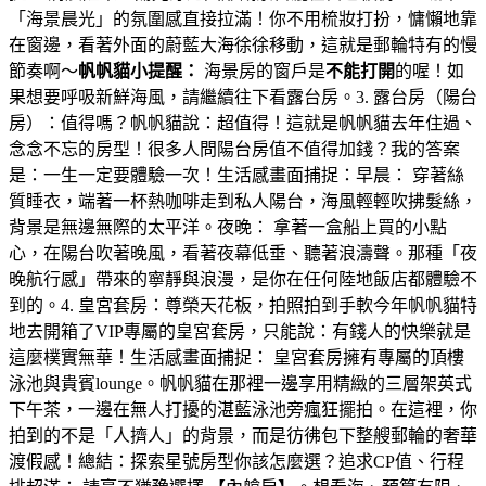
「海景晨光」的氛圍感直接拉滿！你不用梳妝打扮，慵懶地靠
在窗邊，看著外面的蔚藍大海徐徐移動，這就是郵輪特有的慢
節奏啊～
帆帆貓小提醒：
海景房的窗戶是
不能打開
的喔！如
果想要呼吸新鮮海風，請繼續往下看露台房。3. 露台房（陽台
房）：值得嗎？帆帆貓說：超值得！這就是帆帆貓去年住過、
念念不忘的房型！很多人問陽台房值不值得加錢？我的答案
是：一生一定要體驗一次！生活感畫面捕捉：早晨： 穿著絲
質睡衣，端著一杯熱咖啡走到私人陽台，海風輕輕吹拂髮絲，
背景是無邊無際的太平洋。夜晚： 拿著一盒船上買的小點
心，在陽台吹著晚風，看著夜幕低垂、聽著浪濤聲。那種「夜
晚航行感」帶來的寧靜與浪漫，是你在任何陸地飯店都體驗不
到的。4. 皇宮套房：尊榮天花板，拍照拍到手軟今年帆帆貓特
地去開箱了VIP專屬的皇宮套房，只能說：有錢人的快樂就是
這麼樸實無華！生活感畫面捕捉： 皇宮套房擁有專屬的頂樓
泳池與貴賓lounge。帆帆貓在那裡一邊享用精緻的三層架英式
下午茶，一邊在無人打擾的湛藍泳池旁瘋狂擺拍。在這裡，你
拍到的不是「人擠人」的背景，而是彷彿包下整艘郵輪的奢華
渡假感！總結：探索星號房型你該怎麼選？追求CP值、行程