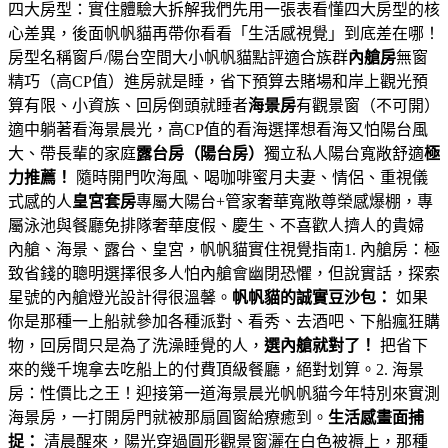
四大房型：實住體驗大拆解我們先用一張表看懂四大房型的核
心差異，後面帆帆貓再帶你看看「生活感視覺」到底差在哪！
房型名稱窗戶/陽台空間大小帆帆貓點評適合族群
內艙房
無窗
精巧（高CP值）進房就是睡，省下預算去賭場和岸上觀光預
算有限、小資族、回房倒頭就睡者
海景房
有觀景窗（不可開）
適中躺著看海景晨光，高CP值的看海選擇想看海又怕陽台風
大、帶長輩的家庭
露台房（陽台房）
獨立私人陽台寬敞舒適
極
力推薦！
隨時開門吹海風、喝咖啡蜜月夫妻、情侶、重視儀
式感的人
皇宮套房
專屬大陽台+管家奢華寬敞尊榮感爆棚，專
屬泳池與餐廳免排隊奢華度假、慶生、不喜歡人擠人的貴婦
內艙、海景、露台、皇宮，帆帆貓實住視覺指南1. 內艙房：極
致省錢的聰明選擇很多人怕內艙會幽閉恐懼，但說實話，探索
星號的內艙燈光設計得很溫馨。
帆帆貓的誠實豆沙包：
如果
你是那種一上船就參加各種派對、看秀、去酒吧、下船瘋狂購
物，回房間只是為了洗澡睡覺的人，
選內艙就對了！
把省下
來的幾千塊拿去吃船上的付費頂級餐廳，絕對划算。2. 海景
房：性價比之王！迎接第一道海景晨光帆帆貓今年特別來實測
海景房，一打開房門就被那扇圓窗給療癒到。
生活感畫面捕
捉：
清晨醒來，陽光穿過圓形觀景窗灑在白色被褥上，那種