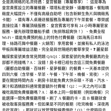
全是高規格的名流待遇：皇宮餐廳（專屬尊享）： 這是專為
皇宮貴賓設立的專屬餐廳，環境私密安靜、遠離喧囂。餐點精
緻度大幅提升，不僅有高級自助吧（包含新鮮生魚片與精緻馬
卡龍），還有專人桌邊送餐服務及專屬的下午茶套餐，尊榮感
直接拉滿！專屬頂級服務： 皇宮賓客可享有 24 小時專屬管家
服務、優先辦理登離船手續（免排隊超爽快！）、免費全程
Wi-Fi，還能免費預約船上的特色付費餐廳（如海馬日本料
理、絲路花舞中餐廳、火鍋等）享用套餐，並擁有私人的泳池
甲板與專屬增益活動，完全是與世隔絕的奢華享受。❓ 麗星郵
輪探索星號美食常見問題 QAQ1：探索星號的免費餐廳真的全
部都不用錢嗎？A： 沒錯！房卡裡已經包含這三間免費餐廳
（麗都自助餐廳、百味軒、星夢餐廳）的餐費。一天基本提供
四到六餐（含早餐、早茶、午餐、下午茶、晚餐、宵夜），只
要在開放時間內去，刷房卡就能免費大快朵頤。不過，汽水、
果汁和酒精飲料通常需要額外付費喔！Q2：一天之內可以重
複吃兩間免費餐廳嗎？A： 基本上同一個餐期（例如晚餐）只
能選擇一間免費餐廳用餐。刷了 A 餐廳的卡，去 B 餐廳就會
被收取客房服務費。但如果是不同的餐期（吃完晚餐、深夜再
去吃宵夜），那就可以放管理智線盡情吃！Q3：什麼時段去