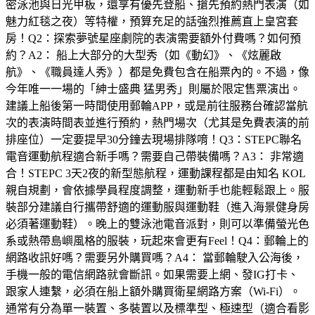
密泳池與日光甲板，還享有優先登船、搶先預約熱門表演（如
魅力紅毯之夜）等特權，預算充足的話強烈推薦直上皇宮套
房！Q2：探索夢號星座劇院的表演需要額外付費嗎？如何預
約？A2： 船上大部分的大型秀（如《動幻》、《炫麗啟
航》、《職員達人秀》）都是免費包含在船票內的。不過，像
今年唯一一場的「紳士盛典 猛男秀」則屬於限定售票演出。
建議上船後第一時間使用郵輪APP，或是前往服務台確認當航
次的表演時間表並進行預約，熱門場次（尤其是免費表演的前
排座位）一定要提早30分鐘去現場排隊唷！Q3：STEPC聯名
電音運動航程適合新手嗎？需要自己帶裝備嗎？A3： 非常適
合！STEPC 3天2夜的新型態航程，運動課程都是由知名 KOL
親自規劃，會依據學員程度調整，運動新手也能輕鬆跟上。服
裝部分建議自行攜帶舒適的運動服與運動鞋（進入海景健身房
必須著運動鞋）。晚上的雙泳池電音派對，則可以準備螢光色
系或熱帶島嶼風格的服裝，玩起來會更有Feel！Q4：郵輪上的
網路收訊好嗎？需要另外購買嗎？A4： 當郵輪駛入公海後，
手機一般的電信網路就會斷訊。如果需要上網、發IG打卡、
跟家人連繫，必須在船上額外購買衛星網路方案（Wi-Fi）。
通常有分為單一裝置、多裝置以及標準型、極速型（適合看影