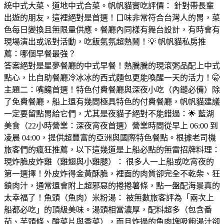
統中式大菜、道地中式合菜。帆帆貓實吃評價： 針對帶長輩
出遊的朋友，這裡絕對是首選！口味非常符合台灣人的胃，菜
色每日變換且無限量供應。餐廳內同樣有舞台設計，有時會有
現場演出或派對活動，吃飯氣氛超熱鬧！💡 帆帆貓私房推
薦：哪個早餐最強？
答案絕對是星夢餐廳的中式早餐！熱騰騰的現滾粥品配上中式
點心，比自助餐廳冷冰冰的西式麵包更能喚醒一天的活力！🤫
主題二：嘴饞首選！特色付費餐廳與深夜小吃（內鏈必備）除
了免費餐廳，船上還有幾間極具特色的付費餐廳，帆帆貓建議
一定要留點胃給它們，尤其是夜貓子絕對不能錯過：🌟 藍湖
美食（22小時營業：深夜宵夜首選）營業時間從早上 06:00 到
凌晨 04:00，提供超豐富的亞洲與國際特色餐點。根據老司機
旅客們的瘋狂推薦，以下這幾道是上船必點的無雷招牌料理：
現炸脆皮炸雞（雞翅與小雞腿）： 很多人一上船或吃宵夜的
第一選擇！外皮炸得金黃酥脆，裡面的肉質卻完全不乾柴、狂
鎖肉汁，通常還會附上超邪惡的捲捲薯條，點一盤配海景真的
太幸福了！魚頭（魚肉）米粉湯： 被無數旅客評為「兩次上
船都必吃」的頂級美味。湯頭相當濃厚，配料超多（包含番
茄、芋頭條、酸菜片與香菜），而且炸過的魚肉塊吸飽湯汁卻