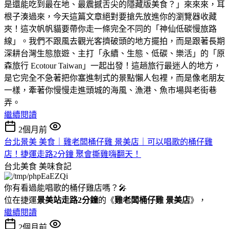
是還能吃到最在地、最震撼舌尖的隱藏版美食？」來來來，耳
根子湊過來，今天這篇文章絕對要搶先放進你的瀏覽器收藏
夾！這次帆帆貓要帶你走一條完全不同的「神仙低碳慢旅路
線」。我們不跟風去觀光客擠破頭的地方擺拍，而是跟著長期
深耕台灣生態旅遊、主打「永續、生態、低碳、樂活」的「原
森旅行 Ecotour Taiwan」一起出發！這趟旅行最迷人的地方，
是它完全不急著把你塞進制式的景點懶人包裡，而是像老朋友
一樣，牽著你慢慢走進頭城的海風、漁港、魚市場與老街巷
弄。
繼續閱讀
2個月前
台北景美 美食｜雞老闆桶仔雞 景美店｜可以唱歌的桶仔雞
店！捷運走路2分鐘 聚會撕雞嗨翻天！
台北美食
美味食記
你有看過能唱歌的桶仔雞店嗎？🎤
位在捷運
景美站走路2分鐘
的《
雞老闆桶仔雞 景美店
》，
繼續閱讀
2個月前