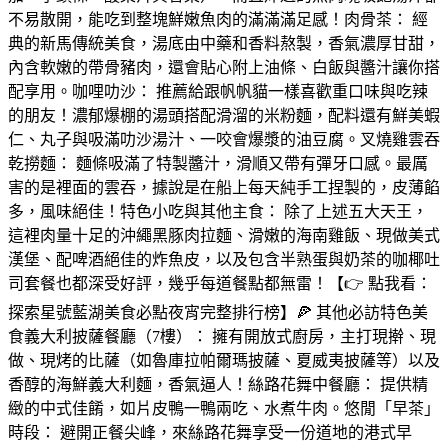
不易散開，能吃到整塊鮮嫩魚肉的滿滿滿足感！肉骨茶： 經
典的新馬傳統美食，湯底由中藥和香料熬製，香氣濃厚甘甜，
內含軟嫩的帶骨豬肉，還會貼心附上油條、白飯與醬汁讓你搭
配享用。咖哩叻沙： 推薦給跟帆帆貓一樣喜歡重口味與吃辣
的朋友！濃郁爆棚的湯頭搭配滑溜的米粉麵，配料還有鮮美蝦
仁、丸子與吸滿叻沙湯汁、一咬會爆漿的油豆腐。叉燒雞雲吞
乾撈麵： 麵條吸滿了特製醬汁，滑順又帶有彈牙口感。最厲
害的是裡面的雲吞，據說是在船上每天純手工捏製的，皮薄餡
多，風味絕佳！特色小吃與其他主食： 除了上述五大天王，
這裡肉量十足的沖繩黑豚肉拉麵、滑嫩的海南雞飯、現做美式
漢堡、配啤酒絕佳的炸魚皮，以及包含半熟蛋與奶茶的咖椰吐
司套餐也都深受好評，幾乎每道餐點都無雷！【👉 點我看：
探索星號藍湖美食必點夜宵完整排行榜】🍕 其他必訪特色美
食義大利披薩餐廳（7樓）： 擁有開放式廚房，主打現擀、現
做、現烤的比薩（如魯庫拉帕爾瑪披薩、夏威夷披薩等）以及
香醇的海鮮義大利麵，香氣逼人！絲路花舞中餐廳： 提供精
緻的中式佳餚，如片皮鴨一鴨兩吃、水煮牛肉。悠閒「早茶」
時段： 避開正餐尖峰，來絲路花舞享受一份道地的港式早