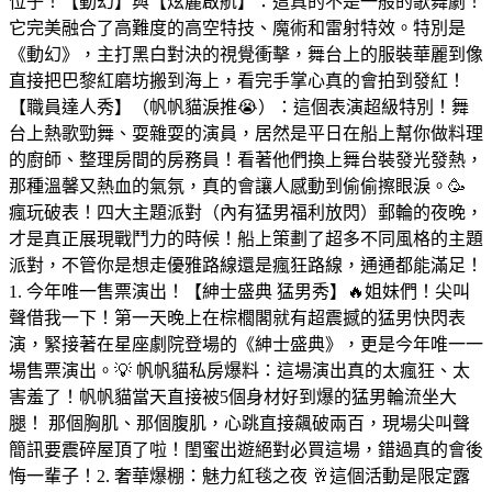
位子！【動幻】與【炫麗啟航】：這真的不是一般的歌舞劇！
它完美融合了高難度的高空特技、魔術和雷射特效。特別是
《動幻》，主打黑白對決的視覺衝擊，舞台上的服裝華麗到像
直接把巴黎紅磨坊搬到海上，看完手掌心真的會拍到發紅！
【職員達人秀】（帆帆貓淚推😭）：這個表演超級特別！舞
台上熱歌勁舞、耍雜耍的演員，居然是平日在船上幫你做料理
的廚師、整理房間的房務員！看著他們換上舞台裝發光發熱，
那種溫馨又熱血的氣氛，真的會讓人感動到偷偷擦眼淚。🥳
瘋玩破表！四大主題派對（內有猛男福利放閃）郵輪的夜晚，
才是真正展現戰鬥力的時候！船上策劃了超多不同風格的主題
派對，不管你是想走優雅路線還是瘋狂路線，通通都能滿足！
1. 今年唯一售票演出！【紳士盛典 猛男秀】🔥姐妹們！尖叫
聲借我一下！第一天晚上在棕櫚閣就有超震撼的猛男快閃表
演，緊接著在星座劇院登場的《紳士盛典》，更是今年唯一一
場售票演出。💡 帆帆貓私房爆料：這場演出真的太瘋狂、太
害羞了！帆帆貓當天直接被5個身材好到爆的猛男輪流坐大
腿！ 那個胸肌、那個腹肌，心跳直接飆破兩百，現場尖叫聲
簡訊要震碎屋頂了啦！閨蜜出遊絕對必買這場，錯過真的會後
悔一輩子！2. 奢華爆棚：魅力紅毯之夜 🥂這個活動是限定露