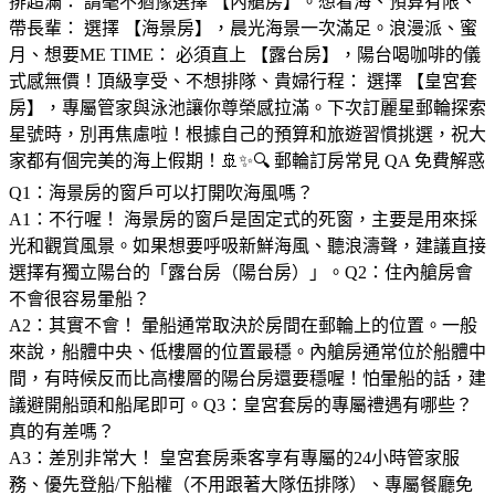
排超滿： 請毫不猶豫選擇 【內艙房】。想看海、預算有限、
帶長輩： 選擇 【海景房】，晨光海景一次滿足。浪漫派、蜜
月、想要ME TIME： 必須直上 【露台房】，陽台喝咖啡的儀
式感無價！頂級享受、不想排隊、貴婦行程： 選擇 【皇宮套
房】，專屬管家與泳池讓你尊榮感拉滿。下次訂麗星郵輪探索
星號時，別再焦慮啦！根據自己的預算和旅遊習慣挑選，祝大
家都有個完美的海上假期！🚢✨🔍 郵輪訂房常見 QA 免費解惑
Q1：海景房的窗戶可以打開吹海風嗎？
A1：不行喔！ 海景房的窗戶是固定式的死窗，主要是用來採
光和觀賞風景。如果想要呼吸新鮮海風、聽浪濤聲，建議直接
選擇有獨立陽台的「露台房（陽台房）」。Q2：住內艙房會
不會很容易暈船？
A2：其實不會！ 暈船通常取決於房間在郵輪上的位置。一般
來說，船體中央、低樓層的位置最穩。內艙房通常位於船體中
間，有時候反而比高樓層的陽台房還要穩喔！怕暈船的話，建
議避開船頭和船尾即可。Q3：皇宮套房的專屬禮遇有哪些？
真的有差嗎？
A3：差別非常大！ 皇宮套房乘客享有專屬的24小時管家服
務、優先登船/下船權（不用跟著大隊伍排隊）、專屬餐廳免