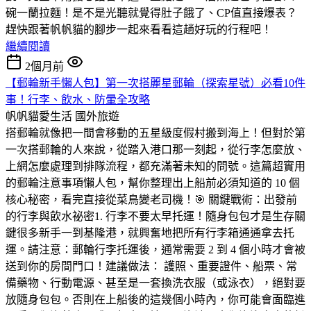
碗一蘭拉麵！是不是光聽就覺得肚子餓了、CP值直接爆表？
趕快跟著帆帆貓的腳步一起來看看這趟好玩的行程吧！
繼續閱讀
2個月前
【郵輪新手懶人包】第一次搭麗星郵輪（探索星號）必看10件
事！行李、飲水、防暈全攻略
帆帆貓愛生活
國外旅遊
搭郵輪就像把一間會移動的五星級度假村搬到海上！但對於第
一次搭郵輪的人來說，從踏入港口那一刻起，從行李怎麼放、
上網怎麼處理到排隊流程，都充滿著未知的問號。這篇超實用
的郵輪注意事項懶人包，幫你整理出上船前必須知道的 10 個
核心秘密，看完直接從菜鳥變老司機！🎯 關鍵戰術：出發前
的行李與飲水祕密1. 行李不要太早托運！隨身包包才是生存關
鍵很多新手一到基隆港，就興奮地把所有行李箱通通拿去托
運。請注意：郵輪行李托運後，通常需要 2 到 4 個小時才會被
送到你的房間門口！建議做法： 護照、重要證件、船票、常
備藥物、行動電源、甚至是一套換洗衣服（或泳衣），絕對要
放隨身包包。否則在上船後的這幾個小時內，你可能會面臨進