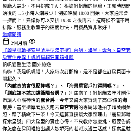
餐廳人最少、不用排隊？A： 根據帆帆貓的經驗，正餐時間開
始後的 1.5 小時人潮最少！例如晚餐 18:00 開始，大家通常會
一擁而上，建議你可以安排 19:30 之後再去，這時候不僅不用
排隊，服務生收盤子的速度也快，用餐品質非常好！
繼續閱讀
2個月前
【麗星郵輪探索星號房型怎麼選】內艙、海景、露台、皇宮套
房實住差異！帆帆貓超狂開箱推薦
帆帆貓愛生活
國外旅遊
嗨嗨！我是帆帆貓！大家每次訂郵輪，是不是都在訂房頁面卡
關超久？
「內艙真的會很壓抑嗎？」、「海景房窗戶打得開嗎？」、
「到底該不該加錢衝陽台房？」
別焦慮了！帆帆貓去年才剛住
過讓人心曠神怡的
露台房
，今年又幫大家實測了高CP值的
海
景房
，甚至還厚著臉皮跑去
皇宮套房
的專屬泳池拍了超美網美
照、蹭了精緻下午茶！今天這篇直接幫大家整理出「麗星郵輪
探索星號」四大房型的實住心得。不只教你怎麼挑，還要告訴
你怎麼在房間裡拍出讓人嫉妒死的老派浪漫生活感！探索星號