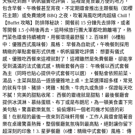
天候吃到飽。帆帆貓實吃評價： 這裡是覓食最方便的地方，
包含早餐、午晚餐甚至宵夜，不定期還會推出主題餐點（如櫻
花主題）或免費燒烤 BBQ 之夜，吹著海風吃烤肉超級 Chill！
【Buffet 攻略】防排隊秘訣： 開餐前 15 分鐘先去排隊，或者
等開餐 1.5 小時後再去，這時候旅行團大軍都吃飽離場了，熱
門菜色還會持續補齊，用餐環境最舒服！2. 百味軒（6樓船
中：優雅西式風味餐）風格： 早餐為自助式，午晚餐則採用
精緻的單點套餐形式供應。帆帆貓實吃評價： 想要有儀式
感、優雅吃西餐來這裡就對了！這裡雖然是免費餐廳，卻能享
受到滿滿的法式儀式感。精緻套餐內容： 午晚餐以西式套餐
為主（同時也貼心提供中式套餐可以選），餐點會依照前菜、
湯品、主菜與甜品一道道優雅地上桌。主菜選擇超多樣，常見
的就有牛排、豬排、烤雞、鮭魚、牛肉丸或魚排，保證每天吃
不膩！完美的甜點收尾： 西餐的靈魂就是甜點！最後餐廳會
提供冰淇淋、慕絲蛋糕、布丁或是布朗尼，為一頓美食畫下完
美句點。驚喜歡樂氣氛： 偷偷爆料一個老司機才知道的彩
蛋！在航程的最後一夜來到百味軒用餐，工作人員還會隨著音
樂在桌邊驚喜熱舞，整個餐廳氣氛嗨到最高點，絕對讓你留下
超深刻的印象！3. 星夢餐廳（6樓：精緻中式套餐）風格： 傳