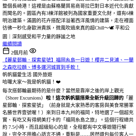
整個長崎港！這裡是由蘇格蘭貿易商哥拉巴對日本近代化貢獻
而聞名的。園區內有3棟洋館被列為國家重要文化財，還有6棟
明治建築。滿園的花卉搭配洋溢著西洋風情的建築，走在裡面
彷彿一秒化身歐洲貴族，微風吹過來真的超Chill～🕊️ 平和公
園｜深刻感受和平力量的靜謐之地
繼續閱讀
2個月前
【麗星郵輪．探索星號】福岡糸島一日遊！櫻井二見浦、一蘭
之森吃拉麵、博多運河城買到手軟！
帆帆貓愛生活
國外旅遊
哈囉大家～我是帆帆貓！❤️
每次搭郵輪最期待的是什麼？當然是靠岸之後的岸上觀光
（Shore Excursions）
啦！這次帆帆貓搭乘全新升級回歸的
「麗
星郵輪．探索星號」（前身就是大家熟悉的客房與美食常勝軍
名勝世界壹號喔！）來到日本九州的福岡，特地選了一個超充
實、有吃又有得網美打卡的「福岡糸島之旅」。這個行程總共
約 7.5小時，而且超級貼心的是，全程都有中文導遊隨行解
說，完全不用擔心語言不通，重點是……居然還包每位客人一