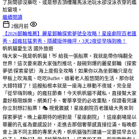
了房間卻沒藥吃、或是想去頂樓羅馬泳池玩水卻沒泳衣穿的尷
尬窘境。
繼續閱讀
2個月前
【2026郵輪推薦】麗星郵輪探索夢號全攻略！星座劇院百老匯
秀、超瘋狂猛男秀、隱藏版停機坪，3天2夜從早嗨到晚！
帆帆貓愛生活
國外旅遊
嗨大家～我是帆帆貓！👋 給我一張船票，我就能帶你嗨翻全
世界！這次要來跟大家強烈推坑、敲碗到爆的麗星郵輪（探索
夢號/探索星號）海上度假全攻略！如果你以為坐郵輪只是在
甲板上吹海風、吃吃Buffet、過著老人般悠閒的生活，那你就
大錯特錯了！這艘船根本就是一座海上移動不夜城，完全是
「從早嗨到晚」的瘋狂節奏！今天帆帆貓不藏私，直接幫大家
畫好極限娛樂、網美打卡、奢華享受的必收重點，保證看完讓
你立刻想訂船票！🎭 視覺震撼！星座劇院百老匯級大秀來到
探索夢號，晚上最期待的絕對是「星座劇院」！這座劇場是以
華麗的孔雀為靈感設計，走進去那個奢華感直接拉滿。每晚都
會上演不同主題的專業大秀，帆帆貓強烈建議一定要提早去佔