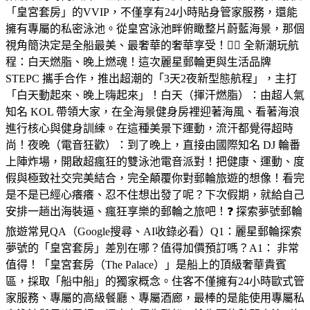
「皇宮套房」的VVIP，不僅享有24小時貼身管家服務，還能
擁有專屬的私密泳池。從皇宮泳池畔俯瞰整片蔚藍海景，那個
視角簡決定是全船最美、最奢華的奢華享受！🏋️‍♂️ 全新潮玩航
程：白天燃脂、晚上燃魂！這次麗星郵輪更與生活品牌
STEPC 攜手合作，推出超潮的「3天2夜新型態航程」，主打
「白天動起來、晚上嗨起來」！白天（揮汗燃脂）：由超人氣
知名 KOL 帶領大家，在全海景健身房裡迎著海風、看著海浪
進行核心與健身訓練。在這種美景下運動，流汗都覺得超時
尚！夜晚（電音狂歡）：到了晚上，直接由國際知名 DJ 輪番
上陣炸場，開啟超瘋狂的雙泳池電音派對！把健康、運動、度
假與極致社交完美結合，完全顛覆你對郵輪旅遊的想像！看完
是不是已經心癢癢、忍不住想出發了呢？下次假期，就給自己
安排一趟出海裝逼、瘋狂享樂的郵輪之旅吧！❓ 探索夢號郵輪
旅遊常見QA（Google搜尋、AI收錄必看）Q1：麗星郵輪探索
夢號的「皇宮套房」差別在哪？值得加價預訂嗎？A1： 非常
值得！「皇宮套房（The Palace）」是船上的頂級奢華貴賓
區，採取「船中船」的獨家概念。住客不僅擁有24小時歐式管
家服務、專屬的高級餐廳、專屬酒廊，最棒的是能使用專屬私