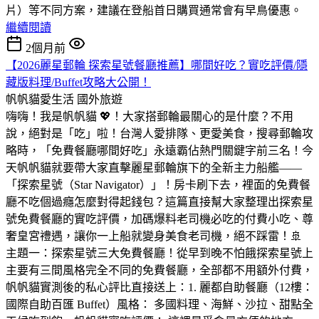
片）等不同方案，建議在登船首日購買通常會有早鳥優惠。
繼續閱讀
2個月前
【2026麗星郵輪 探索星號餐廳推薦】哪間好吃？實吃評價/隱
藏版料理/Buffet攻略大公開！
帆帆貓愛生活
國外旅遊
嗨嗨！我是帆帆貓 💖！大家搭郵輪最關心的是什麼？不用
說，絕對是「吃」啦！台灣人愛排隊、更愛美食，搜尋郵輪攻
略時，「免費餐廳哪間好吃」永遠霸佔熱門關鍵字前三名！今
天帆帆貓就要帶大家直擊麗星郵輪旗下的全新主力船艦——
「探索星號（Star Navigator）」！房卡刷下去，裡面的免費餐
廳不吃個過癮怎麼對得起錢包？這篇直接幫大家整理出探索星
號免費餐廳的實吃評價，加碼爆料老司機必吃的付費小吃、尊
奢皇宮禮遇，讓你一上船就變身美食老司機，絕不踩雷！🚢
主題一：探索星號三大免費餐廳！從早到晚不怕餓探索星號上
主要有三間風格完全不同的免費餐廳，全部都不用額外付費，
帆帆貓實測後的私心評比直接送上：1. 麗都自助餐廳（12樓：
國際自助百匯 Buffet）風格： 多國料理、海鮮、沙拉、甜點全