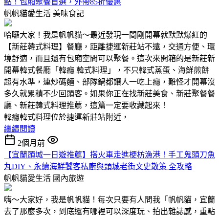
點！包廂聚餐首選，外帶85折優惠
帆帆貓愛生活
美味食記
哈囉大家！我是帆帆貓～最近發現一間剛開幕就默默爆紅的
【新莊韓式料理】餐廳，距離捷運新莊站不遠，交通方便、環
境舒適，而且還有包廂空間可以聚餐。這次來開箱的是新莊新
開幕韓式餐廳「韓癮 韓式料理」，不只韓式蒸蛋、海鮮煎餅
超有水準，連炒碼麵、部隊鍋都讓人一吃上癮，難怪才開幕沒
多久就累積不少回頭客。如果你正在找新莊美食、新莊聚餐餐
廳、新莊韓式料理推薦，這篇一定要收藏起來！
韓癮韓式料理位於捷運新莊站附近，
繼續閱讀
2個月前
【宜蘭頭城一日遊推薦】搭火車走進梗枋漁港！手工鬼頭刀魚
丸DIY、永續海鮮饕客私廚與頭城老街文史散策 全攻略
帆帆貓愛生活
國內旅遊
嗨～大家好，我是帆帆貓！每次只要有人問我「帆帆貓，宜蘭
去了那麼多次，到底還有哪裡可以深度玩、拍出雜誌感，重點