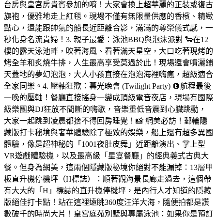
台房與皇宮房貴賓參加的唷！大家會換上超華麗的正裝或復古
旗袍，優雅地走上紅毯。現場不僅有無限量供應的香檳、精緻
點心，還能跟帥氣的船長近距離合影，滿滿的尊榮儀式感，一
秒化身名流貴婦！3. 親子最愛：泳池BBQ與泡沫派對 🐑在12
樓的露天泳池畔，吹著海風、看著滿天星空，大口吃著現烤的
烤全羊和炙燒牛排，人生最高享受莫過於此！現場還會噴灑鋪
天蓋地的夢幻泡泡，大人小孩直接在泡泡海裡嗨瘋，超級適合
全家同樂。4. 壓軸狂歡：暮光晚會 (Twilight Party) 🪩航程最後
一晚的壓軸！餐廳直接搖身一變成頂級電音夜店，現場有國際
級樂團與DJ狂放不間斷的嗨歌，音樂重低音震到心臟跳動，
大家一起跳到凌晨都捨不得回房睡覺！📸 網美必訪！郵輪隱
藏版打卡秘境與奢華體驗除了極致的娛樂，船上還有超多異國
體驗，像是超神秘的「1001夜肚皮舞」近距離演出、掌上型
VR遊戲體驗機，以及最高級「星宴餐廳」的經典義式古典大
餐。但身為網美，這兩個隱藏版秘境你絕對不能漏掉：13層甲
板直升機停機坪（H標誌）：順著觀海景長廊走過去，這個帶
有大大的「H」標誌的直升機停機坪，是內行人才知道的隱藏
版絕佳打卡點！站在這裡遠眺360度汪洋大海，隨便拍都是讚
數破千的時尚大片！皇宮庭苑別墅與專屬泳池：如果你是預訂