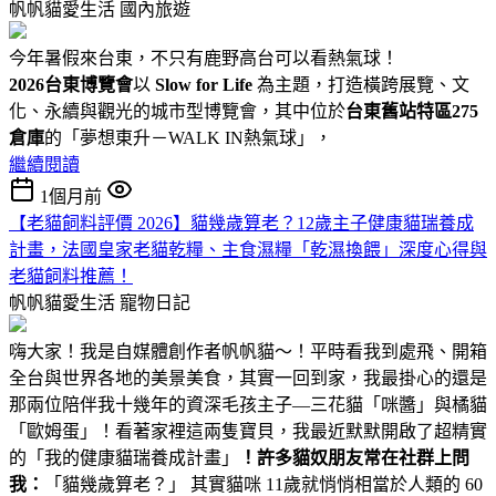
帆帆貓愛生活
國內旅遊
今年暑假來台東，不只有鹿野高台可以看熱氣球！
2026台東博覽會
以
Slow for Life
為主題，打造橫跨展覽、文
化、永續與觀光的城市型博覽會，其中位於
台東舊站特區275
倉庫
的「夢想東升－WALK IN熱氣球」，
繼續閱讀
1個月前
【老貓飼料評價 2026】貓幾歲算老？12歲主子健康貓瑞養成
計畫，法國皇家老貓乾糧、主食濕糧「乾濕換餵」深度心得與
老貓飼料推薦！
帆帆貓愛生活
寵物日記
嗨大家！我是自媒體創作者帆帆貓～！平時看我到處飛、開箱
全台與世界各地的美景美食，其實一回到家，我最掛心的還是
那兩位陪伴我十幾年的資深毛孩主子—三花貓「咪醬」與橘貓
「歐姆蛋」！看著家裡這兩隻寶貝，我最近默默開啟了超精實
的「我的健康貓瑞養成計畫」
！
許多貓奴朋友常在社群上問
我：
「貓幾歲算老？」 其實貓咪 11歲就悄悄相當於人類的 60