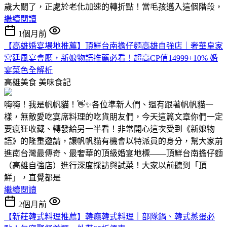
歲大關了，正處於老化加速的轉折點！當毛孩邁入這個階段，
繼續閱讀
1個月前
【高雄婚宴場地推薦】頂鮮台南擔仔麵高雄自強店｜奢華皇家
宮廷風宴會廳，新娘物語推薦必看！超高CP值14999+10% 婚
宴菜色全解析
高雄美食
美味食記
嗨嗨！我是帆帆貓！👋✨各位準新人們、還有跟著帆帆貓一
樣，無敵愛吃宴席料理的吃貨朋友們，今天這篇文章你們一定
要瘋狂收藏、轉發給另一半看！非常開心這次受到《新娘物
語》的隆重邀請，讓帆帆貓有機會以特派員的身分，幫大家前
進南台灣最傳奇、最奢華的頂級婚宴地標——頂鮮台南擔仔麵
（高雄自強店）進行深度採訪與試菜！大家以前聽到「頂
鮮」，直覺都是
繼續閱讀
2個月前
【新莊韓式料理推薦】韓癮韓式料理｜部隊鍋、韓式蒸蛋必