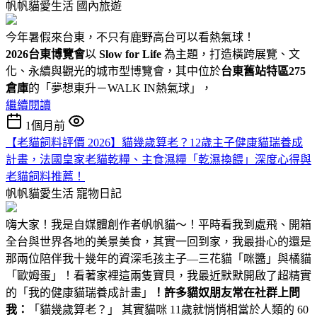
帆帆貓愛生活
國內旅遊
今年暑假來台東，不只有鹿野高台可以看熱氣球！
2026台東博覽會
以
Slow for Life
為主題，打造橫跨展覽、文
化、永續與觀光的城市型博覽會，其中位於
台東舊站特區275
倉庫
的「夢想東升－WALK IN熱氣球」，
繼續閱讀
1個月前
【老貓飼料評價 2026】貓幾歲算老？12歲主子健康貓瑞養成
計畫，法國皇家老貓乾糧、主食濕糧「乾濕換餵」深度心得與
老貓飼料推薦！
帆帆貓愛生活
寵物日記
嗨大家！我是自媒體創作者帆帆貓～！平時看我到處飛、開箱
全台與世界各地的美景美食，其實一回到家，我最掛心的還是
那兩位陪伴我十幾年的資深毛孩主子—三花貓「咪醬」與橘貓
「歐姆蛋」！看著家裡這兩隻寶貝，我最近默默開啟了超精實
的「我的健康貓瑞養成計畫」
！
許多貓奴朋友常在社群上問
我：
「貓幾歲算老？」 其實貓咪 11歲就悄悄相當於人類的 60