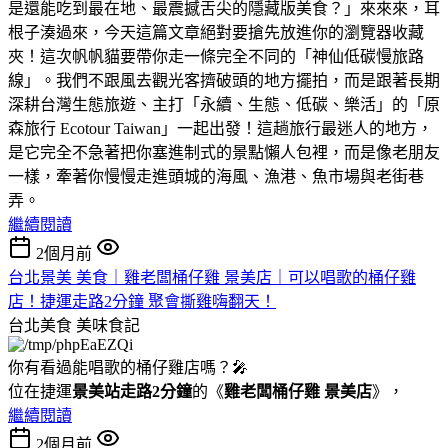
是還能吃到最在地、最震撼舌尖的隱藏版美食？」來來來，耳
根子湊過來，今天這篇文章絕對要搶先放進你的瀏覽器收藏
夾！這次帆帆貓要帶你走一條完全不同的「神仙低碳慢旅路
線」。我們不跟風去觀光客擠破頭的地方擺拍，而是跟著長期
深耕台灣生態旅遊、主打「永續、生態、低碳、樂活」的「原
森旅行 Ecotour Taiwan」一起出發！這趟旅行最迷人的地方，
是它完全不急著把你塞進制式的景點懶人包裡，而是像老朋友
一樣，牽著你慢慢走進頭城的海風、漁港、魚市場與老街巷
弄。
繼續閱讀
2個月前
台北景美 美食｜雞老闆桶仔雞 景美店｜可以唱歌的桶仔雞
店！捷運走路2分鐘 聚會撕雞嗨翻天！
台北美食
美味食記
你有看過能唱歌的桶仔雞店嗎？🎤
位在捷運
景美站走路2分鐘
的《
雞老闆桶仔雞 景美店
》，
繼續閱讀
2個月前