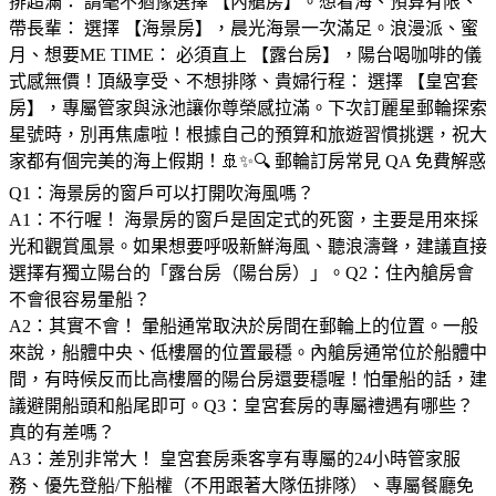
排超滿： 請毫不猶豫選擇 【內艙房】。想看海、預算有限、
帶長輩： 選擇 【海景房】，晨光海景一次滿足。浪漫派、蜜
月、想要ME TIME： 必須直上 【露台房】，陽台喝咖啡的儀
式感無價！頂級享受、不想排隊、貴婦行程： 選擇 【皇宮套
房】，專屬管家與泳池讓你尊榮感拉滿。下次訂麗星郵輪探索
星號時，別再焦慮啦！根據自己的預算和旅遊習慣挑選，祝大
家都有個完美的海上假期！🚢✨🔍 郵輪訂房常見 QA 免費解惑
Q1：海景房的窗戶可以打開吹海風嗎？
A1：不行喔！ 海景房的窗戶是固定式的死窗，主要是用來採
光和觀賞風景。如果想要呼吸新鮮海風、聽浪濤聲，建議直接
選擇有獨立陽台的「露台房（陽台房）」。Q2：住內艙房會
不會很容易暈船？
A2：其實不會！ 暈船通常取決於房間在郵輪上的位置。一般
來說，船體中央、低樓層的位置最穩。內艙房通常位於船體中
間，有時候反而比高樓層的陽台房還要穩喔！怕暈船的話，建
議避開船頭和船尾即可。Q3：皇宮套房的專屬禮遇有哪些？
真的有差嗎？
A3：差別非常大！ 皇宮套房乘客享有專屬的24小時管家服
務、優先登船/下船權（不用跟著大隊伍排隊）、專屬餐廳免