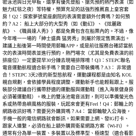
密泳池與日光甲板，還享有優先登船、搶先預約熱門表演（如
魅力紅毯之夜）等特權，預算充足的話強烈推薦直上皇宮套
房！Q2：探索夢號星座劇院的表演需要額外付費嗎？如何預
約？A2： 船上大部分的大型秀（如《動幻》、《炫麗啟
航》、《職員達人秀》）都是免費包含在船票內的。不過，像
今年唯一一場的「紳士盛典 猛男秀」則屬於限定售票演出。
建議上船後第一時間使用郵輪APP，或是前往服務台確認當航
次的表演時間表並進行預約，熱門場次（尤其是免費表演的前
排座位）一定要提早30分鐘去現場排隊唷！Q3：STEPC聯名
電音運動航程適合新手嗎？需要自己帶裝備嗎？A3： 非常適
合！STEPC 3天2夜的新型態航程，運動課程都是由知名 KOL
親自規劃，會依據學員程度調整，運動新手也能輕鬆跟上。服
裝部分建議自行攜帶舒適的運動服與運動鞋（進入海景健身房
必須著運動鞋）。晚上的雙泳池電音派對，則可以準備螢光色
系或熱帶島嶼風格的服裝，玩起來會更有Feel！Q4：郵輪上的
網路收訊好嗎？需要另外購買嗎？A4： 當郵輪駛入公海後，
手機一般的電信網路就會斷訊。如果需要上網、發IG打卡、
跟家人連繫，必須在船上額外購買衛星網路方案（Wi-Fi）。
通常有分為單一裝置、多裝置以及標準型、極速型（適合看影