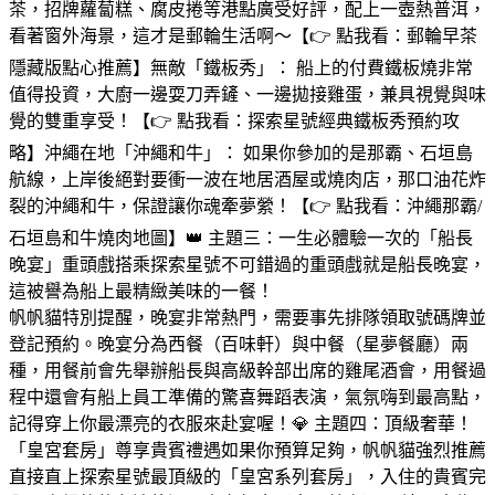
茶，招牌蘿蔔糕、腐皮捲等港點廣受好評，配上一壺熱普洱，
看著窗外海景，這才是郵輪生活啊～【👉 點我看：郵輪早茶
隱藏版點心推薦】無敵「鐵板秀」： 船上的付費鐵板燒非常
值得投資，大廚一邊耍刀弄鏟、一邊拋接雞蛋，兼具視覺與味
覺的雙重享受！【👉 點我看：探索星號經典鐵板秀預約攻
略】沖繩在地「沖繩和牛」： 如果你參加的是那霸、石垣島
航線，上岸後絕對要衝一波在地居酒屋或燒肉店，那口油花炸
裂的沖繩和牛，保證讓你魂牽夢縈！【👉 點我看：沖繩那霸/
石垣島和牛燒肉地圖】👑 主題三：一生必體驗一次的「船長
晚宴」重頭戲搭乘探索星號不可錯過的重頭戲就是船長晚宴，
這被譽為船上最精緻美味的一餐！
帆帆貓特別提醒，晚宴非常熱門，需要事先排隊領取號碼牌並
登記預約。晚宴分為西餐（百味軒）與中餐（星夢餐廳）兩
種，用餐前會先舉辦船長與高級幹部出席的雞尾酒會，用餐過
程中還會有船上員工準備的驚喜舞蹈表演，氣氛嗨到最高點，
記得穿上你最漂亮的衣服來赴宴喔！💎 主題四：頂級奢華！
「皇宮套房」尊享貴賓禮遇如果你預算足夠，帆帆貓強烈推薦
直接直上探索星號最頂級的「皇宮系列套房」，入住的貴賓完