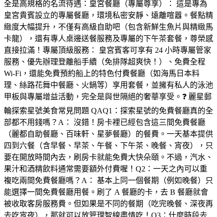
全是高規格的名流待遇：皇宮餐廳（專屬尊享）： 這是專為
皇宮貴賓設立的專屬餐廳，環境私密安靜、遠離喧囂。餐點精
緻度大幅提升，不僅有高級自助吧（包含新鮮生魚片與精緻馬
卡龍），還有專人桌邊送餐服務及專屬的下午茶套餐，尊榮感
直接拉滿！專屬頂級服務： 皇宮賓客可享有 24 小時專屬管家
服務、優先辦理登離船手續（免排隊超爽快！）、免費全程
Wi-Fi，還能免費預約船上的特色付費餐廳（如海馬日本料
理、絲路花舞中餐廳、火鍋等）享用套餐，並擁有私人的泳池
甲板與專屬增益活動，完全是與世隔絕的奢華享受。❓ 麗星郵
輪探索星號美食常見問題 QAQ1：探索星號的免費餐廳真的全
部都不用錢嗎？A： 沒錯！房卡裡已經包含這三間免費餐廳
（麗都自助餐廳、百味軒、星夢餐廳）的餐費。一天基本提供
四到六餐（含早餐、早茶、午餐、下午茶、晚餐、宵夜），只
要在開放時間內去，刷房卡就能免費大快朵頤。不過，汽水、
果汁和酒精飲料通常需要額外付費喔！Q2：一天之內可以重
複吃兩間免費餐廳嗎？A： 基本上同一個餐期（例如晚餐）只
能選擇一間免費餐廳用餐。刷了 A 餐廳的卡，去 B 餐廳就會
被收取客房服務費。但如果是不同的餐期（吃完晚餐、深夜再
去吃宵夜），那就可以放管理智線盡情吃！Q3：什麼時段去