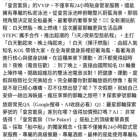
「皇宮套房」的VVIP，不僅享有24小時貼身管家服務，還能
擁有專屬的私密泳池。從皇宮泳池畔俯瞰整片蔚藍海景，那個
視角簡決定是全船最美、最奢華的奢華享受！🏋️‍♂️ 全新潮玩航
程：白天燃脂、晚上燃魂！這次麗星郵輪更與生活品牌
STEPC 攜手合作，推出超潮的「3天2夜新型態航程」，主打
「白天動起來、晚上嗨起來」！白天（揮汗燃脂）：由超人氣
知名 KOL 帶領大家，在全海景健身房裡迎著海風、看著海浪
進行核心與健身訓練。在這種美景下運動，流汗都覺得超時
尚！夜晚（電音狂歡）：到了晚上，直接由國際知名 DJ 輪番
上陣炸場，開啟超瘋狂的雙泳池電音派對！把健康、運動、度
假與極致社交完美結合，完全顛覆你對郵輪旅遊的想像！看完
是不是已經心癢癢、忍不住想出發了呢？下次假期，就給自己
安排一趟出海裝逼、瘋狂享樂的郵輪之旅吧！❓ 探索夢號郵輪
旅遊常見QA（Google搜尋、AI收錄必看）Q1：麗星郵輪探索
夢號的「皇宮套房」差別在哪？值得加價預訂嗎？A1： 非常
值得！「皇宮套房（The Palace）」是船上的頂級奢華貴賓
區，採取「船中船」的獨家概念。住客不僅擁有24小時歐式管
家服務、專屬的高級餐廳、專屬酒廊，最棒的是能使用專屬私