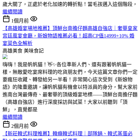
歲大關了，正處於老化加速的轉折點！當毛孩邁入這個階段，
繼續閱讀
1個月前
【高雄婚宴場地推薦】頂鮮台南擔仔麵高雄自強店｜奢華皇家
宮廷風宴會廳，新娘物語推薦必看！超高CP值14999+10% 婚
宴菜色全解析
高雄美食
美味食記
嗨嗨！我是帆帆貓！👋✨各位準新人們、還有跟著帆帆貓一
樣，無敵愛吃宴席料理的吃貨朋友們，今天這篇文章你們一定
要瘋狂收藏、轉發給另一半看！非常開心這次受到《新娘物
語》的隆重邀請，讓帆帆貓有機會以特派員的身分，幫大家前
進南台灣最傳奇、最奢華的頂級婚宴地標——頂鮮台南擔仔麵
（高雄自強店）進行深度採訪與試菜！大家以前聽到「頂
鮮」，直覺都是
繼續閱讀
2個月前
【新莊韓式料理推薦】韓癮韓式料理｜部隊鍋、韓式蒸蛋必