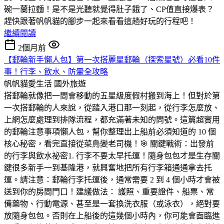
碗一蘭拉麵！是不是光聽就覺得肚子餓了、CP值直接爆表？
趕快跟著帆帆貓的腳步一起來看看這趟好玩的行程吧！
繼續閱讀
2個月前
【郵輪新手懶人包】第一次搭麗星郵輪（探索星號）必看10件
事！行李、飲水、防暈全攻略
帆帆貓愛生活
國外旅遊
搭郵輪就像把一間會移動的五星級度假村搬到海上！但對於第
一次搭郵輪的人來說，從踏入港口那一刻起，從行李怎麼放、
上網怎麼處理到排隊流程，都充滿著未知的問號。這篇超實用
的郵輪注意事項懶人包，幫你整理出上船前必須知道的 10 個
核心秘密，看完直接從菜鳥變老司機！🎯 關鍵戰術：出發前
的行李與飲水祕密1. 行李不要太早托運！隨身包包才是生存關
鍵很多新手一到基隆港，就興奮地把所有行李箱通通拿去托
運。請注意：郵輪行李托運後，通常需要 2 到 4 個小時才會被
送到你的房間門口！建議做法： 護照、重要證件、船票、常
備藥物、行動電源、甚至是一套換洗衣服（或泳衣），絕對要
放隨身包包。否則在上船後的這幾個小時內，你可能會面臨進