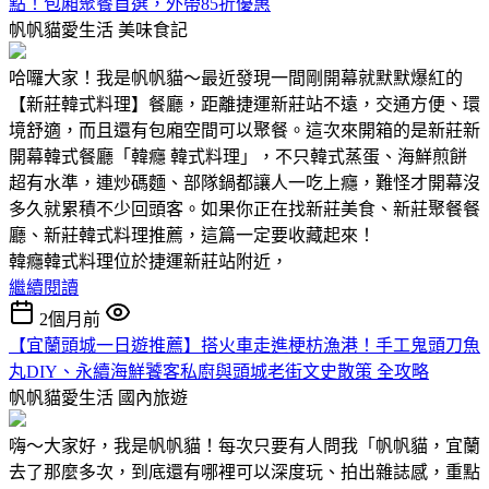
點！包廂聚餐首選，外帶85折優惠
帆帆貓愛生活
美味食記
哈囉大家！我是帆帆貓～最近發現一間剛開幕就默默爆紅的
【新莊韓式料理】餐廳，距離捷運新莊站不遠，交通方便、環
境舒適，而且還有包廂空間可以聚餐。這次來開箱的是新莊新
開幕韓式餐廳「韓癮 韓式料理」，不只韓式蒸蛋、海鮮煎餅
超有水準，連炒碼麵、部隊鍋都讓人一吃上癮，難怪才開幕沒
多久就累積不少回頭客。如果你正在找新莊美食、新莊聚餐餐
廳、新莊韓式料理推薦，這篇一定要收藏起來！
韓癮韓式料理位於捷運新莊站附近，
繼續閱讀
2個月前
【宜蘭頭城一日遊推薦】搭火車走進梗枋漁港！手工鬼頭刀魚
丸DIY、永續海鮮饕客私廚與頭城老街文史散策 全攻略
帆帆貓愛生活
國內旅遊
嗨～大家好，我是帆帆貓！每次只要有人問我「帆帆貓，宜蘭
去了那麼多次，到底還有哪裡可以深度玩、拍出雜誌感，重點