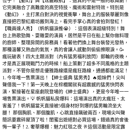
位子！【動幻】與【炫麗啟航】：這真的不是一般的歌舞劇！
它完美融合了高難度的高空特技、魔術和雷射特效。特別是
《動幻》，主打黑白對決的視覺衝擊，舞台上的服裝華麗到像
直接把巴黎紅磨坊搬到海上，看完手掌心真的會拍到發紅！
【職員達人秀】（帆帆貓淚推😭）：這個表演超級特別！舞
台上熱歌勁舞、耍雜耍的演員，居然是平日在船上幫你做料理
的廚師、整理房間的房務員！看著他們換上舞台裝發光發熱，
那種溫馨又熱血的氣氛，真的會讓人感動到偷偷擦眼淚。🥳
瘋玩破表！四大主題派對（內有猛男福利放閃）郵輪的夜晚，
才是真正展現戰鬥力的時候！船上策劃了超多不同風格的主題
派對，不管你是想走優雅路線還是瘋狂路線，通通都能滿足！
1. 今年唯一售票演出！【紳士盛典 猛男秀】🔥姐妹們！尖叫
聲借我一下！第一天晚上在棕櫚閣就有超震撼的猛男快閃表
演，緊接著在星座劇院登場的《紳士盛典》，更是今年唯一一
場售票演出。💡 帆帆貓私房爆料：這場演出真的太瘋狂、太
害羞了！帆帆貓當天直接被5個身材好到爆的猛男輪流坐大
腿！ 那個胸肌、那個腹肌，心跳直接飆破兩百，現場尖叫聲
簡訊要震碎屋頂了啦！閨蜜出遊絕對必買這場，錯過真的會後
悔一輩子！2. 奢華爆棚：魅力紅毯之夜 🥂這個活動是限定露