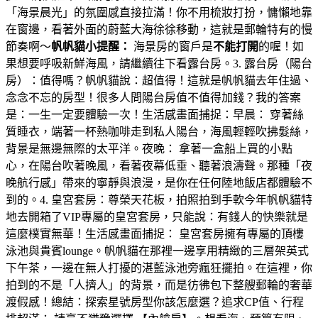
「海景晨光」的氛圍感直接拉滿！你不用梳妝打扮，慵懶地靠
在窗邊，看著外面的蔚藍大海徐徐移動，這就是郵輪特有的慢
節奏啊～
帆帆貓小提醒：
海景房的窗戶是
不能打開
的喔！如
果想要呼吸新鮮海風，請繼續往下看露台房。3. 露台房（陽台
房）：值得嗎？帆帆貓說：超值得！這就是帆帆貓去年住過、
念念不忘的房型！很多人問陽台房值不值得加錢？我的答案
是：一生一定要體驗一次！生活感畫面捕捉：早晨： 穿著絲
質睡衣，端著一杯熱咖啡走到私人陽台，海風輕輕吹拂髮絲，
背景是無邊無際的太平洋。夜晚： 拿著一盒船上買的小點
心，在陽台吹著晚風，看著夜幕低垂、聽著浪濤聲。那種「夜
晚航行感」帶來的寧靜與浪漫，是你在任何陸地飯店都體驗不
到的。4. 皇宮套房：尊榮天花板，拍照拍到手軟今年帆帆貓特
地去開箱了VIP專屬的皇宮套房，只能說：有錢人的快樂就是
這麼樸實無華！生活感畫面捕捉： 皇宮套房擁有專屬的頂樓
泳池與貴賓lounge。帆帆貓在那裡一邊享用精緻的三層架英式
下午茶，一邊在無人打擾的湛藍泳池旁瘋狂擺拍。在這裡，你
拍到的不是「人擠人」的背景，而是彷彿包下整艘郵輪的奢華
渡假感！總結：探索星號房型你該怎麼選？追求CP值、行程