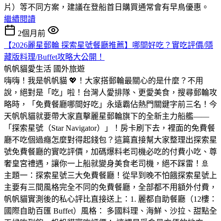
片）等不同方案，建議在登船首日購買通常會有早鳥優惠。
繼續閱讀
2個月前
【2026麗星郵輪 探索星號餐廳推薦】哪間好吃？實吃評價/隱
藏版料理/Buffet攻略大公開！
帆帆貓愛生活
國外旅遊
嗨嗨！我是帆帆貓 💖！大家搭郵輪最關心的是什麼？不用
說，絕對是「吃」啦！台灣人愛排隊、更愛美食，搜尋郵輪攻
略時，「免費餐廳哪間好吃」永遠霸佔熱門關鍵字前三名！今
天帆帆貓就要帶大家直擊麗星郵輪旗下的全新主力船艦——
「探索星號（Star Navigator）」！房卡刷下去，裡面的免費餐
廳不吃個過癮怎麼對得起錢包？這篇直接幫大家整理出探索星
號免費餐廳的實吃評價，加碼爆料老司機必吃的付費小吃、尊
奢皇宮禮遇，讓你一上船就變身美食老司機，絕不踩雷！🚢
主題一：探索星號三大免費餐廳！從早到晚不怕餓探索星號上
主要有三間風格完全不同的免費餐廳，全部都不用額外付費，
帆帆貓實測後的私心評比直接送上：1. 麗都自助餐廳（12樓：
國際自助百匯 Buffet）風格： 多國料理、海鮮、沙拉、甜點全