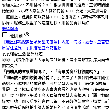
餐廳人最少、不用排隊？A： 根據帆帆貓的經驗，正餐時間開
始後的 1.5 小時人潮最少！例如晚餐 18:00 開始，大家通常會
一擁而上，建議你可以安排 19:30 之後再去，這時候不僅不用
排隊，服務生收盤子的速度也快，用餐品質非常好！
繼續閱讀
2個月前
【麗星郵輪探索星號房型怎麼選】內艙、海景、露台、皇宮套
房實住差異！帆帆貓超狂開箱推薦
帆帆貓愛生活
國外旅遊
嗨嗨！我是帆帆貓！大家每次訂郵輪，是不是都在訂房頁面卡
關超久？
「內艙真的會很壓抑嗎？」、「海景房窗戶打得開嗎？」、
「到底該不該加錢衝陽台房？」
別焦慮了！帆帆貓去年才剛住
過讓人心曠神怡的
露台房
，今年又幫大家實測了高CP值的
海
景房
，甚至還厚著臉皮跑去
皇宮套房
的專屬泳池拍了超美網美
照、蹭了精緻下午茶！今天這篇直接幫大家整理出「麗星郵輪
探索星號」四大房型的實住心得。不只教你怎麼挑，還要告訴
你怎麼在房間裡拍出讓人嫉妒死的老派浪漫生活感！探索星號