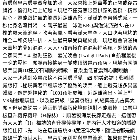
台房與皇宮房貴賓參加的唷！大家會換上超華麗的正裝或復古
旗袍，優雅地走上紅毯。現場不僅有無限量供應的香檳、精緻
點心，還能跟帥氣的船長近距離合影，滿滿的尊榮儀式感，一
秒化身名流貴婦！3. 親子最愛：泳池BBQ與泡沫派對 🐑在12
樓的露天泳池畔，吹著海風、看著滿天星空，大口吃著現烤的
烤全羊和炙燒牛排，人生最高享受莫過於此！現場還會噴灑鋪
天蓋地的夢幻泡泡，大人小孩直接在泡泡海裡嗨瘋，超級適合
全家同樂。4. 壓軸狂歡：暮光晚會 (Twilight Party) 🪩航程最後
一晚的壓軸！餐廳直接搖身一變成頂級電音夜店，現場有國際
級樂團與DJ狂放不間斷的嗨歌，音樂重低音震到心臟跳動，
大家一起跳到凌晨都捨不得回房睡覺！📸 網美必訪！郵輪隱
藏版打卡秘境與奢華體驗除了極致的娛樂，船上還有超多異國
體驗，像是超神秘的「1001夜肚皮舞」近距離演出、掌上型
VR遊戲體驗機，以及最高級「星宴餐廳」的經典義式古典大
餐。但身為網美，這兩個隱藏版秘境你絕對不能漏掉：13層甲
板直升機停機坪（H標誌）：順著觀海景長廊走過去，這個帶
有大大的「H」標誌的直升機停機坪，是內行人才知道的隱藏
版絕佳打卡點！站在這裡遠眺360度汪洋大海，隨便拍都是讚
數破千的時尚大片！皇宮庭苑別墅與專屬泳池：如果你是預訂