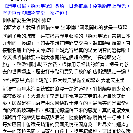
【麗星郵輪・探索星號】長崎一日遊推薦！免動腦岸上觀光，
歷史巨作與購物天堂一次打包！
帆帆貓愛生活
國外旅遊
哈囉大家！我是帆帆貓～❤️ 坐郵輪出國最開心的就是一睡醒
就到了新的城市！這次搭乘麗星郵輪的「探索星號」來到日本
九州的「長崎」，如果不想花時間查交通、轉車轉到頭暈，直
接報名船上的中文導遊岸上觀光行程真的是太明智的選擇啦！
今天帆帆貓就要來幫大家開箱這個超充實的「長崎歷史之
旅」，整整7個小時不含餐，帶你用最輕鬆的節奏，把長崎必
去的世界遺產、歷史打卡點和買到手軟的商店街通通走一遍！
🗺️ 探索星號岸上觀光：四大經典景點全紀錄⛪ 大浦天主堂｜
沉浸在百年木造哥德式的浪漫一踏進這裡，帆帆貓整個少女心
都被激發了！大浦天主堂是日本現存最古老的木造哥德式建
築，居然是在1864年由法國傳教士建立的。最厲害的是聖堂裡
面的花窗玻璃裝飾，那道光線灑落下來的感覺，真的能感受到
超越百年的歷史厚重感與浪漫，隨便拍都像明信片一樣美！🌸
哥拉巴園｜俯瞰長崎港的異國風情花園身為「世界文化遺產」
之一的哥拉巴園，座落在山丘上，視野超級好，可以直接俯瞰