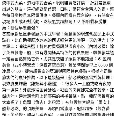
統中式大菜、道地中式合菜。帆帆貓實吃評價： 針對帶長輩
出遊的朋友，這裡絕對是首選！口味非常符合台灣人的胃，菜
色每日變換且無限量供應。餐廳內同樣有舞台設計，有時會有
現場演出或派對活動，吃飯氣氛超熱鬧！💡 帆帆貓私房推
薦：哪個早餐最強？
答案絕對是星夢餐廳的中式早餐！熱騰騰的現滾粥品配上中式
點心，比自助餐廳冷冰冰的西式麵包更能喚醒一天的活力！🤫
主題二：嘴饞首選！特色付費餐廳與深夜小吃（內鏈必備）除
了免費餐廳，船上還有幾間極具特色的付費餐廳，帆帆貓建議
一定要留點胃給它們，尤其是夜貓子絕對不能錯過：🌟 藍湖
美食（22小時營業：深夜宵夜首選）營業時間從早上 06:00 到
凌晨 04:00，提供超豐富的亞洲與國際特色餐點。根據老司機
旅客們的瘋狂推薦，以下這幾道是上船必點的無雷招牌料理：
現炸脆皮炸雞（雞翅與小雞腿）： 很多人一上船或吃宵夜的
第一選擇！外皮炸得金黃酥脆，裡面的肉質卻完全不乾柴、狂
鎖肉汁，通常還會附上超邪惡的捲捲薯條，點一盤配海景真的
太幸福了！魚頭（魚肉）米粉湯： 被無數旅客評為「兩次上
船都必吃」的頂級美味。湯頭相當濃厚，配料超多（包含番
茄、芋頭條、酸菜片與香菜），而且炸過的魚肉塊吸飽湯汁卻