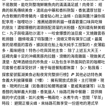
不易散開，能吃到整塊鮮嫩魚肉的滿滿滿足感！肉骨茶： 經
典的新馬傳統美食，湯底由中藥和香料熬製，香氣濃厚甘甜，
內含軟嫩的帶骨豬肉，還會貼心附上油條、白飯與醬汁讓你搭
配享用。咖哩叻沙： 推薦給跟帆帆貓一樣喜歡重口味與吃辣
的朋友！濃郁爆棚的湯頭搭配滑溜的米粉麵，配料還有鮮美蝦
仁、丸子與吸滿叻沙湯汁、一咬會爆漿的油豆腐。叉燒雞雲吞
乾撈麵： 麵條吸滿了特製醬汁，滑順又帶有彈牙口感。最厲
害的是裡面的雲吞，據說是在船上每天純手工捏製的，皮薄餡
多，風味絕佳！特色小吃與其他主食： 除了上述五大天王，
這裡肉量十足的沖繩黑豚肉拉麵、滑嫩的海南雞飯、現做美式
漢堡、配啤酒絕佳的炸魚皮，以及包含半熟蛋與奶茶的咖椰吐
司套餐也都深受好評，幾乎每道餐點都無雷！【👉 點我看：
探索星號藍湖美食必點夜宵完整排行榜】🍕 其他必訪特色美
食義大利披薩餐廳（7樓）： 擁有開放式廚房，主打現擀、現
做、現烤的比薩（如魯庫拉帕爾瑪披薩、夏威夷披薩等）以及
香醇的海鮮義大利麵，香氣逼人！絲路花舞中餐廳： 提供精
緻的中式佳餚，如片皮鴨一鴨兩吃、水煮牛肉。悠閒「早茶」
時段： 避開正餐尖峰，來絲路花舞享受一份道地的港式早