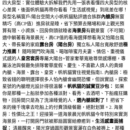
四大房型：實住體驗大拆解我們先用一張表看懂四大房型的核
心差異，後面帆帆貓再帶你看看「生活感視覺」到底差在哪！
房型名稱窗戶/陽台空間大小帆帆貓點評適合族群
內艙房
無窗
精巧（高CP值）進房就是睡，省下預算去賭場和岸上觀光預
算有限、小資族、回房倒頭就睡者
海景房
有觀景窗（不可開）
適中躺著看海景晨光，高CP值的看海選擇想看海又怕陽台風
大、帶長輩的家庭
露台房（陽台房）
獨立私人陽台寬敞舒適
極
力推薦！
隨時開門吹海風、喝咖啡蜜月夫妻、情侶、重視儀
式感的人
皇宮套房
專屬大陽台+管家奢華寬敞尊榮感爆棚，專
屬泳池與餐廳免排隊奢華度假、慶生、不喜歡人擠人的貴婦
內艙、海景、露台、皇宮，帆帆貓實住視覺指南1. 內艙房：極
致省錢的聰明選擇很多人怕內艙會幽閉恐懼，但說實話，探索
星號的內艙燈光設計得很溫馨。
帆帆貓的誠實豆沙包：
如果
你是那種一上船就參加各種派對、看秀、去酒吧、下船瘋狂購
物，回房間只是為了洗澡睡覺的人，
選內艙就對了！
把省下
來的幾千塊拿去吃船上的付費頂級餐廳，絕對划算。2. 海景
房：性價比之王！迎接第一道海景晨光帆帆貓今年特別來實測
海景房，一打開房門就被那扇圓窗給療癒到。
生活感畫面捕
捉：
清晨醒來，陽光穿過圓形觀景窗灑在白色被褥上，那種