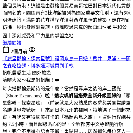
整個長崎港！這裡是由蘇格蘭貿易商哥拉巴對日本近代化貢獻
而聞名的。園區內有3棟洋館被列為國家重要文化財，還有6棟
明治建築。滿園的花卉搭配洋溢著西洋風情的建築，走在裡面
彷彿一秒化身歐洲貴族，微風吹過來真的超Chill～🕊️ 平和公
園｜深刻感受和平力量的靜謐之地
繼續閱讀
2個月前
【麗星郵輪．探索星號】福岡糸島一日遊！櫻井二見浦、一蘭
之森吃拉麵、博多運河城買到手軟！
帆帆貓愛生活
國外旅遊
哈囉大家～我是帆帆貓！❤️
每次搭郵輪最期待的是什麼？當然是靠岸之後的岸上觀光
（Shore Excursions）
啦！這次帆帆貓搭乘全新升級回歸的
「麗
星郵輪．探索星號」（前身就是大家熟悉的客房與美食常勝軍
名勝世界壹號喔！）來到日本九州的福岡，特地選了一個超充
實、有吃又有得網美打卡的「福岡糸島之旅」。這個行程總共
約 7.5小時，而且超級貼心的是，全程都有中文導遊隨行解
說，完全不用擔心語言不通，重點是……居然還包每位客人一