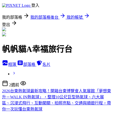
登入
我的部落格
我的部落格後台
我的帳號
登出
帆帆貓A幸福旅行台
相簿
部落格
名片
2週前
2026台東熱氣球最新攻略！開箱台東博覽會人氣展館「夢想東
升－WALK IN熱氣球」，整理10公尺巨型熱氣球、六大展
區、沉浸式飛行、互動闖關、拍照亮點、交通與順遊行程，帶
你一次玩懂台東熱氣球