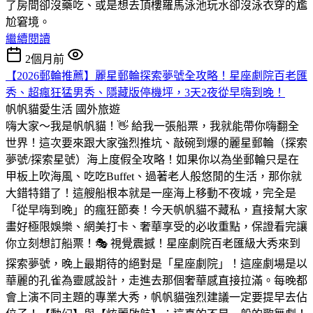
了房間卻沒藥吃、或是想去頂樓羅馬泳池玩水卻沒泳衣穿的尷
尬窘境。
繼續閱讀
2個月前
【2026郵輪推薦】麗星郵輪探索夢號全攻略！星座劇院百老匯
秀、超瘋狂猛男秀、隱藏版停機坪，3天2夜從早嗨到晚！
帆帆貓愛生活
國外旅遊
嗨大家～我是帆帆貓！👋 給我一張船票，我就能帶你嗨翻全
世界！這次要來跟大家強烈推坑、敲碗到爆的麗星郵輪（探索
夢號/探索星號）海上度假全攻略！如果你以為坐郵輪只是在
甲板上吹海風、吃吃Buffet、過著老人般悠閒的生活，那你就
大錯特錯了！這艘船根本就是一座海上移動不夜城，完全是
「從早嗨到晚」的瘋狂節奏！今天帆帆貓不藏私，直接幫大家
畫好極限娛樂、網美打卡、奢華享受的必收重點，保證看完讓
你立刻想訂船票！🎭 視覺震撼！星座劇院百老匯級大秀來到
探索夢號，晚上最期待的絕對是「星座劇院」！這座劇場是以
華麗的孔雀為靈感設計，走進去那個奢華感直接拉滿。每晚都
會上演不同主題的專業大秀，帆帆貓強烈建議一定要提早去佔