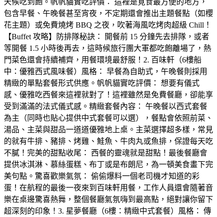
天候吃到飽。帆帆貓實吃評價： 這裡是覓食最方便的地方，
包含早餐、午晚餐甚至宵夜，不定期還會推出主題餐點（如櫻
花主題）或免費燒烤 BBQ 之夜，吹著海風吃烤肉超級 Chill！
【Buffet 攻略】防排隊秘訣： 開餐前 15 分鐘先去排隊，或者
等開餐 1.5 小時後再去，這時候旅行團大軍都吃飽離場了，熱
門菜色還會持續補齊，用餐環境最舒服！2. 百味軒（6樓船
中：優雅西式風味餐）風格： 早餐為自助式，午晚餐則採用
精緻的單點套餐形式供應。帆帆貓實吃評價： 想要有儀式
感、優雅吃西餐來這裡就對了！這裡雖然是免費餐廳，卻能享
受到滿滿的法式儀式感。精緻套餐內容： 午晚餐以西式套餐
為主（同時也貼心提供中式套餐可以選），餐點會依照前菜、
湯品、主菜與甜品一道道優雅地上桌。主菜選擇超多樣，常見
的就有牛排、豬排、烤雞、鮭魚、牛肉丸或魚排，保證每天吃
不膩！完美的甜點收尾： 西餐的靈魂就是甜點！最後餐廳會
提供冰淇淋、慕絲蛋糕、布丁或是布朗尼，為一頓美食畫下完
美句點。驚喜歡樂氣氛： 偷偷爆料一個老司機才知道的彩
蛋！在航程的最後一夜來到百味軒用餐，工作人員還會隨著音
樂在桌邊驚喜熱舞，整個餐廳氣氛嗨到最高點，絕對讓你留下
超深刻的印象！3. 星夢餐廳（6樓：精緻中式套餐）風格： 傳