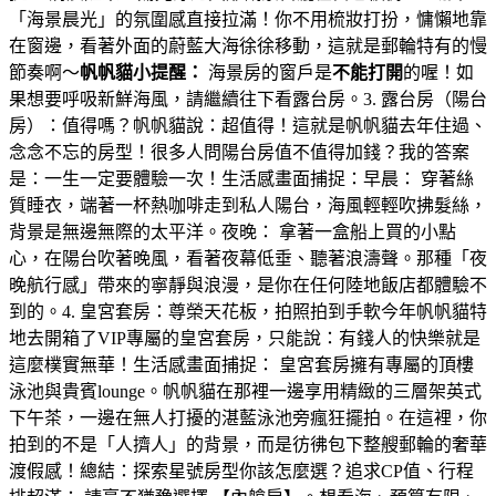
「海景晨光」的氛圍感直接拉滿！你不用梳妝打扮，慵懶地靠
在窗邊，看著外面的蔚藍大海徐徐移動，這就是郵輪特有的慢
節奏啊～
帆帆貓小提醒：
海景房的窗戶是
不能打開
的喔！如
果想要呼吸新鮮海風，請繼續往下看露台房。3. 露台房（陽台
房）：值得嗎？帆帆貓說：超值得！這就是帆帆貓去年住過、
念念不忘的房型！很多人問陽台房值不值得加錢？我的答案
是：一生一定要體驗一次！生活感畫面捕捉：早晨： 穿著絲
質睡衣，端著一杯熱咖啡走到私人陽台，海風輕輕吹拂髮絲，
背景是無邊無際的太平洋。夜晚： 拿著一盒船上買的小點
心，在陽台吹著晚風，看著夜幕低垂、聽著浪濤聲。那種「夜
晚航行感」帶來的寧靜與浪漫，是你在任何陸地飯店都體驗不
到的。4. 皇宮套房：尊榮天花板，拍照拍到手軟今年帆帆貓特
地去開箱了VIP專屬的皇宮套房，只能說：有錢人的快樂就是
這麼樸實無華！生活感畫面捕捉： 皇宮套房擁有專屬的頂樓
泳池與貴賓lounge。帆帆貓在那裡一邊享用精緻的三層架英式
下午茶，一邊在無人打擾的湛藍泳池旁瘋狂擺拍。在這裡，你
拍到的不是「人擠人」的背景，而是彷彿包下整艘郵輪的奢華
渡假感！總結：探索星號房型你該怎麼選？追求CP值、行程