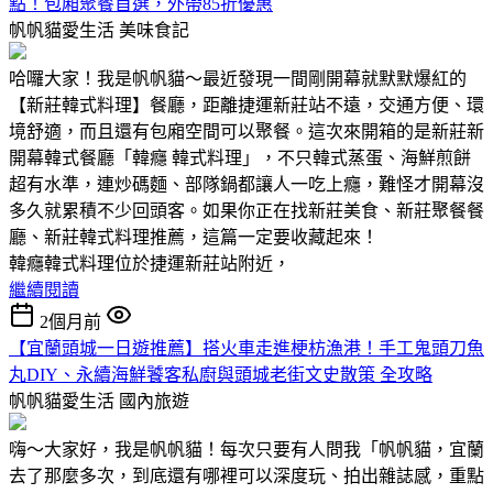
點！包廂聚餐首選，外帶85折優惠
帆帆貓愛生活
美味食記
哈囉大家！我是帆帆貓～最近發現一間剛開幕就默默爆紅的
【新莊韓式料理】餐廳，距離捷運新莊站不遠，交通方便、環
境舒適，而且還有包廂空間可以聚餐。這次來開箱的是新莊新
開幕韓式餐廳「韓癮 韓式料理」，不只韓式蒸蛋、海鮮煎餅
超有水準，連炒碼麵、部隊鍋都讓人一吃上癮，難怪才開幕沒
多久就累積不少回頭客。如果你正在找新莊美食、新莊聚餐餐
廳、新莊韓式料理推薦，這篇一定要收藏起來！
韓癮韓式料理位於捷運新莊站附近，
繼續閱讀
2個月前
【宜蘭頭城一日遊推薦】搭火車走進梗枋漁港！手工鬼頭刀魚
丸DIY、永續海鮮饕客私廚與頭城老街文史散策 全攻略
帆帆貓愛生活
國內旅遊
嗨～大家好，我是帆帆貓！每次只要有人問我「帆帆貓，宜蘭
去了那麼多次，到底還有哪裡可以深度玩、拍出雜誌感，重點