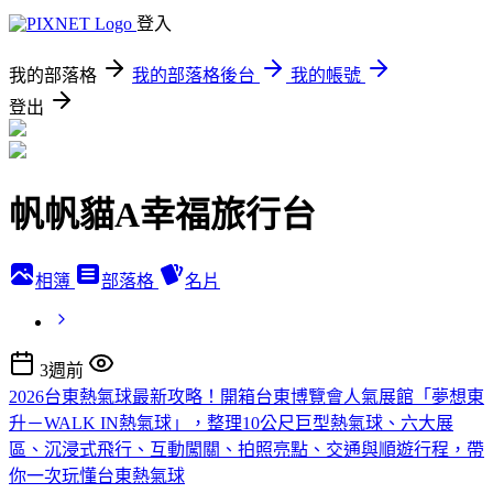
登入
我的部落格
我的部落格後台
我的帳號
登出
帆帆貓A幸福旅行台
相簿
部落格
名片
3週前
2026台東熱氣球最新攻略！開箱台東博覽會人氣展館「夢想東
升－WALK IN熱氣球」，整理10公尺巨型熱氣球、六大展
區、沉浸式飛行、互動闖關、拍照亮點、交通與順遊行程，帶
你一次玩懂台東熱氣球