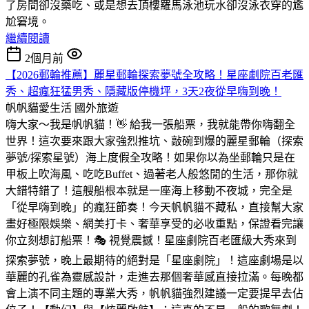
了房間卻沒藥吃、或是想去頂樓羅馬泳池玩水卻沒泳衣穿的尷
尬窘境。
繼續閱讀
2個月前
【2026郵輪推薦】麗星郵輪探索夢號全攻略！星座劇院百老匯
秀、超瘋狂猛男秀、隱藏版停機坪，3天2夜從早嗨到晚！
帆帆貓愛生活
國外旅遊
嗨大家～我是帆帆貓！👋 給我一張船票，我就能帶你嗨翻全
世界！這次要來跟大家強烈推坑、敲碗到爆的麗星郵輪（探索
夢號/探索星號）海上度假全攻略！如果你以為坐郵輪只是在
甲板上吹海風、吃吃Buffet、過著老人般悠閒的生活，那你就
大錯特錯了！這艘船根本就是一座海上移動不夜城，完全是
「從早嗨到晚」的瘋狂節奏！今天帆帆貓不藏私，直接幫大家
畫好極限娛樂、網美打卡、奢華享受的必收重點，保證看完讓
你立刻想訂船票！🎭 視覺震撼！星座劇院百老匯級大秀來到
探索夢號，晚上最期待的絕對是「星座劇院」！這座劇場是以
華麗的孔雀為靈感設計，走進去那個奢華感直接拉滿。每晚都
會上演不同主題的專業大秀，帆帆貓強烈建議一定要提早去佔