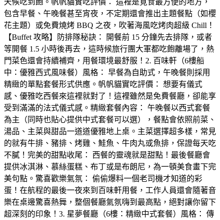
天候吃到飽。帆帆貓實吃評價： 這裡是覓食最方便的地方，
包含早餐、午晚餐甚至宵夜，不定期還會推出主題餐點（如櫻
花主題）或免費燒烤 BBQ 之夜，吹著海風吃烤肉超級 Chill！
【Buffet 攻略】防排隊秘訣： 開餐前 15 分鐘先去排隊，或者
等開餐 1.5 小時後再去，這時候旅行團大軍都吃飽離場了，熱
門菜色還會持續補齊，用餐環境最舒服！2. 百味軒（6樓船
中：優雅西式風味餐）風格： 早餐為自助式，午晚餐則採用
精緻的單點套餐形式供應。帆帆貓實吃評價： 想要有儀式
感、優雅吃西餐來這裡就對了！這裡雖然是免費餐廳，卻能享
受到滿滿的法式儀式感。精緻套餐內容： 午晚餐以西式套餐
為主（同時也貼心提供中式套餐可以選），餐點會依照前菜、
湯品、主菜與甜品一道道優雅地上桌。主菜選擇超多樣，常見
的就有牛排、豬排、烤雞、鮭魚、牛肉丸或魚排，保證每天吃
不膩！完美的甜點收尾： 西餐的靈魂就是甜點！最後餐廳會
提供冰淇淋、慕絲蛋糕、布丁或是布朗尼，為一頓美食畫下完
美句點。驚喜歡樂氣氛： 偷偷爆料一個老司機才知道的彩
蛋！在航程的最後一夜來到百味軒用餐，工作人員還會隨著音
樂在桌邊驚喜熱舞，整個餐廳氣氛嗨到最高點，絕對讓你留下
超深刻的印象！3. 星夢餐廳（6樓：精緻中式套餐）風格： 傳