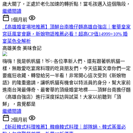
歲大關了，正處於老化加速的轉折點！當毛孩邁入這個階段，
繼續閱讀
1個月前
【高雄婚宴場地推薦】頂鮮台南擔仔麵高雄自強店｜奢華皇家
宮廷風宴會廳，新娘物語推薦必看！超高CP值14999+10% 婚
宴菜色全解析
高雄美食
美味食記
嗨嗨！我是帆帆貓！👋✨各位準新人們、還有跟著帆帆貓一
樣，無敵愛吃宴席料理的吃貨朋友們，今天這篇文章你們一定
要瘋狂收藏、轉發給另一半看！非常開心這次受到《新娘物
語》的隆重邀請，讓帆帆貓有機會以特派員的身分，幫大家前
進南台灣最傳奇、最奢華的頂級婚宴地標——頂鮮台南擔仔麵
（高雄自強店）進行深度採訪與試菜！大家以前聽到「頂
鮮」，直覺都是
繼續閱讀
2個月前
【新莊韓式料理推薦】韓癮韓式料理｜部隊鍋、韓式蒸蛋必