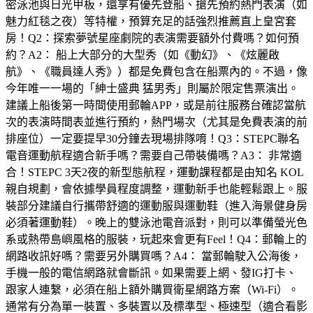
密泳池與日光甲板，還享有優先登船、搶先預約熱門表演（如
魅力紅毯之夜）等特權，預算充足的話強烈推薦直上皇宮套
房！Q2：探索夢號星座劇院的表演需要額外付費嗎？如何預
約？A2： 船上大部分的大型秀（如《動幻》、《炫麗啟
航》、《職員達人秀》）都是免費包含在船票內的。不過，像
今年唯一一場的「紳士盛典 猛男秀」則屬於限定售票演出。
建議上船後第一時間使用郵輪APP，或是前往服務台確認當航
次的表演時間表並進行預約，熱門場次（尤其是免費表演的前
排座位）一定要提早30分鐘去現場排隊唷！Q3：STEPC聯名
電音運動航程適合新手嗎？需要自己帶裝備嗎？A3： 非常適
合！STEPC 3天2夜的新型態航程，運動課程都是由知名 KOL
親自規劃，會依據學員程度調整，運動新手也能輕鬆跟上。服
裝部分建議自行攜帶舒適的運動服與運動鞋（進入海景健身房
必須著運動鞋）。晚上的雙泳池電音派對，則可以準備螢光色
系或熱帶島嶼風格的服裝，玩起來會更有Feel！Q4：郵輪上的
網路收訊好嗎？需要另外購買嗎？A4： 當郵輪駛入公海後，
手機一般的電信網路就會斷訊。如果需要上網、發IG打卡、
跟家人連繫，必須在船上額外購買衛星網路方案（Wi-Fi）。
通常有分為單一裝置、多裝置以及標準型、極速型（適合看影