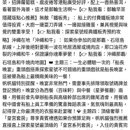
茶，招牌蘿蔔糕、腐皮捲等港點廣受好評，配上一壺熱普洱，
看著窗外海景，這才是郵輪生活啊～【👉 點我看：郵輪早茶
隱藏版點心推薦】無敵「鐵板秀」： 船上的付費鐵板燒非常
值得投資，大廚一邊耍刀弄鏟、一邊拋接雞蛋，兼具視覺與味
覺的雙重享受！【👉 點我看：探索星號經典鐵板秀預約攻
略】沖繩在地「沖繩和牛」： 如果你參加的是那霸、石垣島
航線，上岸後絕對要衝一波在地居酒屋或燒肉店，那口油花炸
裂的沖繩和牛，保證讓你魂牽夢縈！【👉 點我看：沖繩那霸/
石垣島和牛燒肉地圖】👑 主題三：一生必體驗一次的「船長
晚宴」重頭戲搭乘探索星號不可錯過的重頭戲就是船長晚宴，
這被譽為船上最精緻美味的一餐！
帆帆貓特別提醒，晚宴非常熱門，需要事先排隊領取號碼牌並
登記預約。晚宴分為西餐（百味軒）與中餐（星夢餐廳）兩
種，用餐前會先舉辦船長與高級幹部出席的雞尾酒會，用餐過
程中還會有船上員工準備的驚喜舞蹈表演，氣氛嗨到最高點，
記得穿上你最漂亮的衣服來赴宴喔！💎 主題四：頂級奢華！
「皇宮套房」尊享貴賓禮遇如果你預算足夠，帆帆貓強烈推薦
直接直上探索星號最頂級的「皇宮系列套房」，入住的貴賓完