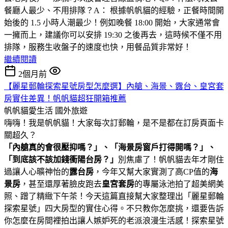
餐廳人最少、不用排隊？A： 根據帆帆貓的經驗，正餐時間開
始後的 1.5 小時人潮最少！例如晚餐 18:00 開始，大家通常會
一擁而上，建議你可以安排 19:30 之後再去，這時候不僅不用
排隊，服務生收盤子的速度也快，用餐品質非常好！
繼續閱讀
2個月前
【麗星郵輪探索星號房型怎麼選】內艙、海景、露台、皇宮套
房實住差異！帆帆貓超狂開箱推薦
帆帆貓愛生活
國外旅遊
嗨嗨！我是帆帆貓！大家每次訂郵輪，是不是都在訂房頁面卡
關超久？
「內艙真的會很壓抑嗎？」、「海景房窗戶打得開嗎？」、
「到底該不該加錢衝陽台房？」
別焦慮了！帆帆貓去年才剛住
過讓人心曠神怡的
露台房
，今年又幫大家實測了高CP值的
海
景房
，甚至還厚著臉皮跑去
皇宮套房
的專屬泳池拍了超美網美
照、蹭了精緻下午茶！今天這篇直接幫大家整理出「麗星郵輪
探索星號」四大房型的實住心得。不只教你怎麼挑，還要告訴
你怎麼在房間裡拍出讓人嫉妒死的老派浪漫生活感！探索星號