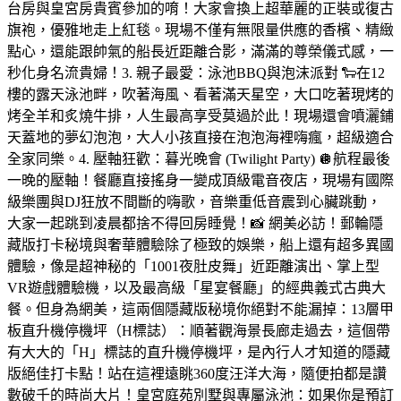
台房與皇宮房貴賓參加的唷！大家會換上超華麗的正裝或復古
旗袍，優雅地走上紅毯。現場不僅有無限量供應的香檳、精緻
點心，還能跟帥氣的船長近距離合影，滿滿的尊榮儀式感，一
秒化身名流貴婦！3. 親子最愛：泳池BBQ與泡沫派對 🐑在12
樓的露天泳池畔，吹著海風、看著滿天星空，大口吃著現烤的
烤全羊和炙燒牛排，人生最高享受莫過於此！現場還會噴灑鋪
天蓋地的夢幻泡泡，大人小孩直接在泡泡海裡嗨瘋，超級適合
全家同樂。4. 壓軸狂歡：暮光晚會 (Twilight Party) 🪩航程最後
一晚的壓軸！餐廳直接搖身一變成頂級電音夜店，現場有國際
級樂團與DJ狂放不間斷的嗨歌，音樂重低音震到心臟跳動，
大家一起跳到凌晨都捨不得回房睡覺！📸 網美必訪！郵輪隱
藏版打卡秘境與奢華體驗除了極致的娛樂，船上還有超多異國
體驗，像是超神秘的「1001夜肚皮舞」近距離演出、掌上型
VR遊戲體驗機，以及最高級「星宴餐廳」的經典義式古典大
餐。但身為網美，這兩個隱藏版秘境你絕對不能漏掉：13層甲
板直升機停機坪（H標誌）：順著觀海景長廊走過去，這個帶
有大大的「H」標誌的直升機停機坪，是內行人才知道的隱藏
版絕佳打卡點！站在這裡遠眺360度汪洋大海，隨便拍都是讚
數破千的時尚大片！皇宮庭苑別墅與專屬泳池：如果你是預訂