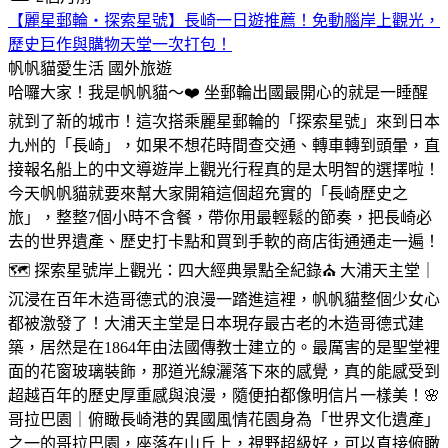
【麗星郵輪・探索星號】長崎一日遊推薦！免動腦岸上觀光，
歷史巨作與購物天堂一次打包！
帆帆貓愛生活
國外旅遊
哈囉大家！我是帆帆貓～❤️ 坐郵輪出國最開心的就是一睡醒
就到了新的城市！這次搭乘麗星郵輪的「探索星號」來到日本
九州的「長崎」，如果不想花時間查交通、轉車轉到頭暈，直
接報名船上的中文導遊岸上觀光行程真的是太明智的選擇啦！
今天帆帆貓就要來幫大家開箱這個超充實的「長崎歷史之
旅」，整整7個小時不含餐，帶你用最輕鬆的節奏，把長崎必
去的世界遺產、歷史打卡點和買到手軟的商店街通通走一遍！
🗺️ 探索星號岸上觀光：四大經典景點全紀錄⛪ 大浦天主堂｜
沉浸在百年木造哥德式的浪漫一踏進這裡，帆帆貓整個少女心
都被激發了！大浦天主堂是日本現存最古老的木造哥德式建
築，居然是在1864年由法國傳教士建立的。最厲害的是聖堂裡
面的花窗玻璃裝飾，那道光線灑落下來的感覺，真的能感受到
超越百年的歷史厚重感與浪漫，隨便拍都像明信片一樣美！🌸
哥拉巴園｜俯瞰長崎港的異國風情花園身為「世界文化遺產」
之一的哥拉巴園，座落在山丘上，視野超級好，可以直接俯瞰