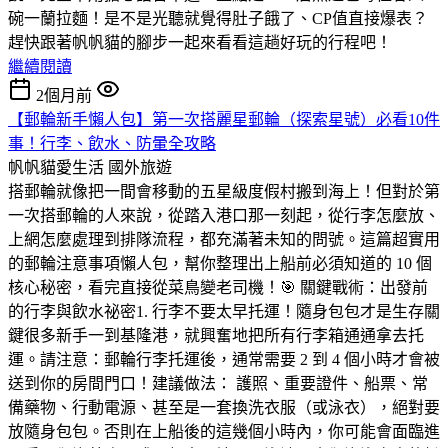
碗一蘭拉麵！是不是光聽就覺得肚子餓了、CP值直接爆表？
趕快跟著帆帆貓的腳步一起來看看這趟好玩的行程吧！
繼續閱讀
2個月前
【郵輪新手懶人包】第一次搭麗星郵輪（探索星號）必看10件
事！行李、飲水、防暈全攻略
帆帆貓愛生活
國外旅遊
搭郵輪就像把一間會移動的五星級度假村搬到海上！但對於第
一次搭郵輪的人來說，從踏入港口那一刻起，從行李怎麼放、
上網怎麼處理到排隊流程，都充滿著未知的問號。這篇超實用
的郵輪注意事項懶人包，幫你整理出上船前必須知道的 10 個
核心秘密，看完直接從菜鳥變老司機！🎯 關鍵戰術：出發前
的行李與飲水祕密1. 行李不要太早托運！隨身包包才是生存關
鍵很多新手一到基隆港，就興奮地把所有行李箱通通拿去托
運。請注意：郵輪行李托運後，通常需要 2 到 4 個小時才會被
送到你的房間門口！建議做法： 護照、重要證件、船票、常
備藥物、行動電源、甚至是一套換洗衣服（或泳衣），絕對要
放隨身包包。否則在上船後的這幾個小時內，你可能會面臨進