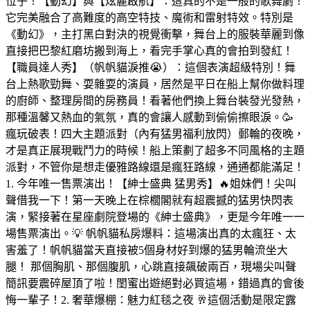
位子！【動幻】與【炫麗啟航】：這真的不是一般的歌舞劇！
它完美融合了高難度的高空特技、魔術和雷射特效。特別是
《動幻》，主打黑白對決的視覺衝擊，舞台上的服裝華麗到像
直接把巴黎紅磨坊搬到海上，看完手掌心真的會拍到發紅！
【職員達人秀】（帆帆貓淚推😭）：這個表演超級特別！舞
台上熱歌勁舞、耍雜耍的演員，居然是平日在船上幫你做料理
的廚師、整理房間的房務員！看著他們換上舞台裝發光發熱，
那種溫馨又熱血的氣氛，真的會讓人感動到偷偷擦眼淚。🥳
瘋玩破表！四大主題派對（內有猛男福利放閃）郵輪的夜晚，
才是真正展現戰鬥力的時候！船上策劃了超多不同風格的主題
派對，不管你是想走優雅路線還是瘋狂路線，通通都能滿足！
1. 今年唯一售票演出！【紳士盛典 猛男秀】🔥姐妹們！尖叫
聲借我一下！第一天晚上在棕櫚閣就有超震撼的猛男快閃表
演，緊接著在星座劇院登場的《紳士盛典》，更是今年唯一一
場售票演出。💡 帆帆貓私房爆料：這場演出真的太瘋狂、太
害羞了！帆帆貓當天直接被5個身材好到爆的猛男輪流坐大
腿！ 那個胸肌、那個腹肌，心跳直接飆破兩百，現場尖叫聲
簡訊要震碎屋頂了啦！閨蜜出遊絕對必買這場，錯過真的會後
悔一輩子！2. 奢華爆棚：魅力紅毯之夜 🥂這個活動是限定露