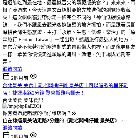
是還能吃到最在地、最震撼舌尖的隱藏版美食？」來來來，耳
根子湊過來，今天這篇文章絕對要搶先放進你的瀏覽器收藏
夾！這次帆帆貓要帶你走一條完全不同的「神仙低碳慢旅路
線」。我們不跟風去觀光客擠破頭的地方擺拍，而是跟著長期
深耕台灣生態旅遊、主打「永續、生態、低碳、樂活」的「原
森旅行 Ecotour Taiwan」一起出發！這趟旅行最迷人的地方，
是它完全不急著把你塞進制式的景點懶人包裡，而是像老朋友
一樣，牽著你慢慢走進頭城的海風、漁港、魚市場與老街巷
弄。
繼續閱讀
2個月前
台北景美 美食｜雞老闆桶仔雞 景美店｜可以唱歌的桶仔雞
店！捷運走路2分鐘 聚會撕雞嗨翻天！
台北美食
美味食記
你有看過能唱歌的桶仔雞店嗎？🎤
位在捷運
景美站走路2分鐘
的《
雞老闆桶仔雞 景美店
》，
繼續閱讀
2個月前