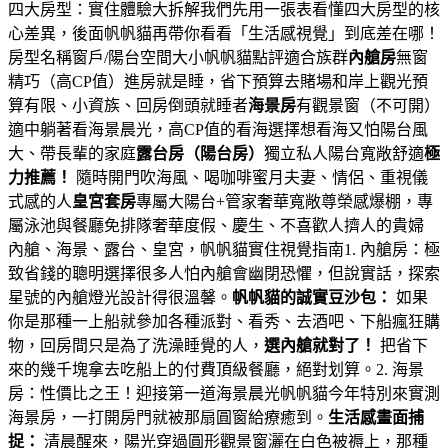
四大房型：實住體驗大拆解我們先用一張表看懂四大房型的核
心差異，後面帆帆貓再帶你看看「生活感視覺」到底差在哪！
房型名稱窗戶/陽台空間大小帆帆貓點評適合族群
內艙房
無窗
精巧（高CP值）進房就是睡，省下預算去賭場和岸上觀光預
算有限、小資族、回房倒頭就睡者
海景房
有觀景窗（不可開）
適中躺著看海景晨光，高CP值的看海選擇想看海又怕陽台風
大、帶長輩的家庭
露台房（陽台房）
獨立私人陽台寬敞舒適
極
力推薦！
隨時開門吹海風、喝咖啡蜜月夫妻、情侶、重視儀
式感的人
皇宮套房
專屬大陽台+管家奢華寬敞尊榮感爆棚，專
屬泳池與餐廳免排隊奢華度假、慶生、不喜歡人擠人的貴婦
內艙、海景、露台、皇宮，帆帆貓實住視覺指南1. 內艙房：極
致省錢的聰明選擇很多人怕內艙會幽閉恐懼，但說實話，探索
星號的內艙燈光設計得很溫馨。
帆帆貓的誠實豆沙包：
如果
你是那種一上船就參加各種派對、看秀、去酒吧、下船瘋狂購
物，回房間只是為了洗澡睡覺的人，
選內艙就對了！
把省下
來的幾千塊拿去吃船上的付費頂級餐廳，絕對划算。2. 海景
房：性價比之王！迎接第一道海景晨光帆帆貓今年特別來實測
海景房，一打開房門就被那扇圓窗給療癒到。
生活感畫面捕
捉：
清晨醒來，陽光穿過圓形觀景窗灑在白色被褥上，那種