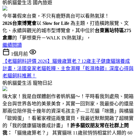
帆帆貓愛生活
國內旅遊
今年暑假來台東，不只有鹿野高台可以看熱氣球！
2026台東博覽會
以
Slow for Life
為主題，打造橫跨展覽、文
化、永續與觀光的城市型博覽會，其中位於
台東舊站特區275
倉庫
的「夢想東升－WALK IN熱氣球」，
繼續閱讀
1個月前
【老貓飼料評價 2026】貓幾歲算老？12歲主子健康貓瑞養成
計畫，法國皇家老貓乾糧、主食濕糧「乾濕換餵」深度心得與
老貓飼料推薦！
帆帆貓愛生活
寵物日記
嗨大家！我是自媒體創作者帆帆貓～！平時看我到處飛、開箱
全台與世界各地的美景美食，其實一回到家，我最掛心的還是
那兩位陪伴我十幾年的資深毛孩主子—三花貓「咪醬」與橘貓
「歐姆蛋」！看著家裡這兩隻寶貝，我最近默默開啟了超精實
的「我的健康貓瑞養成計畫」
！
許多貓奴朋友常在社群上問
我：
「貓幾歲算老？」 其實貓咪 11歲就悄悄相當於人類的 60