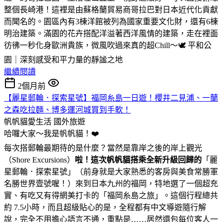
整個長崎港！這裡是由蘇格蘭貿易商哥拉巴對日本近代化貢獻
而聞名的。園區內有3棟洋館被列為國家重要文化財，還有6棟
明治建築。滿園的花卉搭配洋溢著西洋風情的建築，走在裡面
彷彿一秒化身歐洲貴族，微風吹過來真的超Chill～🕊️ 平和公
園｜深刻感受和平力量的靜謐之地
繼續閱讀
2個月前
【麗星郵輪．探索星號】福岡糸島一日遊！櫻井二見浦、一蘭
之森吃拉麵、博多運河城買到手軟！
帆帆貓愛生活
國外旅遊
哈囉大家～我是帆帆貓！❤️
每次搭郵輪最期待的是什麼？當然是靠岸之後的岸上觀光
（Shore Excursions）
啦！這次帆帆貓搭乘全新升級回歸的
「麗
星郵輪．探索星號」（前身就是大家熟悉的客房與美食常勝軍
名勝世界壹號喔！）來到日本九州的福岡，特地選了一個超充
實、有吃又有得網美打卡的「福岡糸島之旅」。這個行程總共
約 7.5小時，而且超級貼心的是，全程都有中文導遊隨行解
說，完全不用擔心語言不通，重點是……居然還包每位客人一