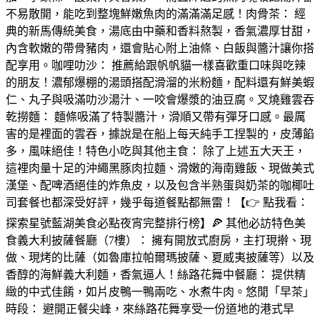
不易散開，能吃到整塊鮮嫩魚肉的滿滿滿足感！肉骨茶： 經
典的新馬傳統美食，湯底由中藥和香料熬製，香氣濃厚甘甜，
內含軟嫩的帶骨豬肉，還會貼心附上油條、白飯與醬汁讓你搭
配享用。咖哩叻沙： 推薦給跟帆帆貓一樣喜歡重口味與吃辣
的朋友！濃郁爆棚的湯頭搭配滑溜的米粉麵，配料還有鮮美蝦
仁、丸子與吸滿叻沙湯汁、一咬會爆漿的油豆腐。叉燒雞雲吞
乾撈麵： 麵條吸滿了特製醬汁，滑順又帶有彈牙口感。最厲
害的是裡面的雲吞，據說是在船上每天純手工捏製的，皮薄餡
多，風味絕佳！特色小吃與其他主食： 除了上述五大天王，
這裡肉量十足的沖繩黑豚肉拉麵、滑嫩的海南雞飯、現做美式
漢堡、配啤酒絕佳的炸魚皮，以及包含半熟蛋與奶茶的咖椰吐
司套餐也都深受好評，幾乎每道餐點都無雷！【👉 點我看：
探索星號藍湖美食必點夜宵完整排行榜】🍕 其他必訪特色美
食義大利披薩餐廳（7樓）： 擁有開放式廚房，主打現擀、現
做、現烤的比薩（如魯庫拉帕爾瑪披薩、夏威夷披薩等）以及
香醇的海鮮義大利麵，香氣逼人！絲路花舞中餐廳： 提供精
緻的中式佳餚，如片皮鴨一鴨兩吃、水煮牛肉。悠閒「早茶」
時段： 避開正餐尖峰，來絲路花舞享受一份道地的港式早