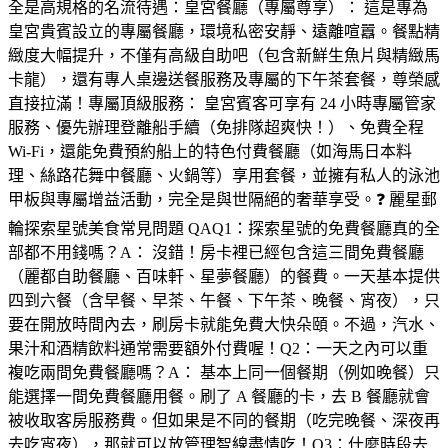
全是高規格的名流待遇：皇宮餐廳（專屬尊享）： 這是專為
皇宮貴賓設立的專屬餐廳，環境私密安靜、遠離喧囂。餐點精
緻度大幅提升，不僅有高級自助吧（包含新鮮生魚片與精緻馬
卡龍），還有專人桌邊送餐服務及專屬的下午茶套餐，尊榮感
直接拉滿！專屬頂級服務： 皇宮賓客可享有 24 小時專屬管家
服務、優先辦理登離船手續（免排隊超爽快！）、免費全程
Wi-Fi，還能免費預約船上的特色付費餐廳（如海馬日本料
理、絲路花舞中餐廳、火鍋等）享用套餐，並擁有私人的泳池
甲板與專屬增益活動，完全是與世隔絕的奢華享受。❓ 麗星郵
輪探索星號美食常見問題 QAQ1：探索星號的免費餐廳真的全
部都不用錢嗎？A： 沒錯！房卡裡已經包含這三間免費餐廳
（麗都自助餐廳、百味軒、星夢餐廳）的餐費。一天基本提供
四到六餐（含早餐、早茶、午餐、下午茶、晚餐、宵夜），只
要在開放時間內去，刷房卡就能免費大快朵頤。不過，汽水、
果汁和酒精飲料通常需要額外付費喔！Q2：一天之內可以重
複吃兩間免費餐廳嗎？A： 基本上同一個餐期（例如晚餐）只
能選擇一間免費餐廳用餐。刷了 A 餐廳的卡，去 B 餐廳就會
被收取客房服務費。但如果是不同的餐期（吃完晚餐、深夜再
去吃宵夜），那就可以放管理智線盡情吃！Q3：什麼時段去