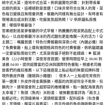
統中式大菜、道地中式合菜。帆帆貓實吃評價： 針對帶長輩
出遊的朋友，這裡絕對是首選！口味非常符合台灣人的胃，菜
色每日變換且無限量供應。餐廳內同樣有舞台設計，有時會有
現場演出或派對活動，吃飯氣氛超熱鬧！💡 帆帆貓私房推
薦：哪個早餐最強？
答案絕對是星夢餐廳的中式早餐！熱騰騰的現滾粥品配上中式
點心，比自助餐廳冷冰冰的西式麵包更能喚醒一天的活力！🤫
主題二：嘴饞首選！特色付費餐廳與深夜小吃（內鏈必備）除
了免費餐廳，船上還有幾間極具特色的付費餐廳，帆帆貓建議
一定要留點胃給它們，尤其是夜貓子絕對不能錯過：🌟 藍湖
美食（22小時營業：深夜宵夜首選）營業時間從早上 06:00 到
凌晨 04:00，提供超豐富的亞洲與國際特色餐點。根據老司機
旅客們的瘋狂推薦，以下這幾道是上船必點的無雷招牌料理：
現炸脆皮炸雞（雞翅與小雞腿）： 很多人一上船或吃宵夜的
第一選擇！外皮炸得金黃酥脆，裡面的肉質卻完全不乾柴、狂
鎖肉汁，通常還會附上超邪惡的捲捲薯條，點一盤配海景真的
太幸福了！魚頭（魚肉）米粉湯： 被無數旅客評為「兩次上
船都必吃」的頂級美味。湯頭相當濃厚，配料超多（包含番
茄、芋頭條、酸菜片與香菜），而且炸過的魚肉塊吸飽湯汁卻