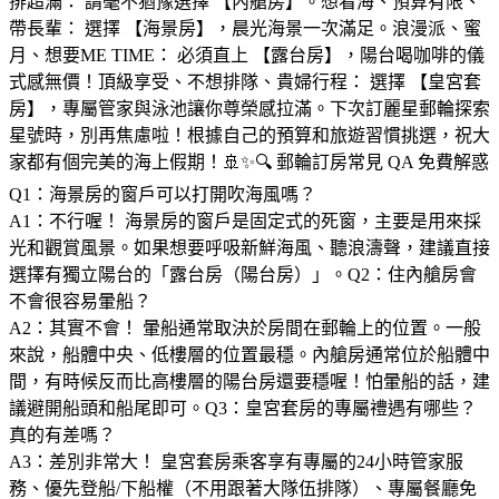
排超滿： 請毫不猶豫選擇 【內艙房】。想看海、預算有限、
帶長輩： 選擇 【海景房】，晨光海景一次滿足。浪漫派、蜜
月、想要ME TIME： 必須直上 【露台房】，陽台喝咖啡的儀
式感無價！頂級享受、不想排隊、貴婦行程： 選擇 【皇宮套
房】，專屬管家與泳池讓你尊榮感拉滿。下次訂麗星郵輪探索
星號時，別再焦慮啦！根據自己的預算和旅遊習慣挑選，祝大
家都有個完美的海上假期！🚢✨🔍 郵輪訂房常見 QA 免費解惑
Q1：海景房的窗戶可以打開吹海風嗎？
A1：不行喔！ 海景房的窗戶是固定式的死窗，主要是用來採
光和觀賞風景。如果想要呼吸新鮮海風、聽浪濤聲，建議直接
選擇有獨立陽台的「露台房（陽台房）」。Q2：住內艙房會
不會很容易暈船？
A2：其實不會！ 暈船通常取決於房間在郵輪上的位置。一般
來說，船體中央、低樓層的位置最穩。內艙房通常位於船體中
間，有時候反而比高樓層的陽台房還要穩喔！怕暈船的話，建
議避開船頭和船尾即可。Q3：皇宮套房的專屬禮遇有哪些？
真的有差嗎？
A3：差別非常大！ 皇宮套房乘客享有專屬的24小時管家服
務、優先登船/下船權（不用跟著大隊伍排隊）、專屬餐廳免