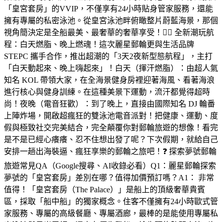
「皇宮套房」的VVIP，不僅享有24小時貼身管家服務，還能
擁有專屬的私密泳池。從皇宮泳池畔俯瞰整片蔚藍海景，那個
視角簡決定是全船最美、最奢華的奢華享受！🏋️‍♂️ 全新潮玩航
程：白天燃脂、晚上燃魂！這次麗星郵輪更與生活品牌
STEPC 攜手合作，推出超潮的「3天2夜新型態航程」，主打
「白天動起來、晚上嗨起來」！白天（揮汗燃脂）：由超人氣
知名 KOL 帶領大家，在全海景健身房裡迎著海風、看著海浪
進行核心與健身訓練。在這種美景下運動，流汗都覺得超時
尚！夜晚（電音狂歡）：到了晚上，直接由國際知名 DJ 輪番
上陣炸場，開啟超瘋狂的雙泳池電音派對！把健康、運動、度
假與極致社交完美結合，完全顛覆你對郵輪旅遊的想像！看完
是不是已經心癢癢、忍不住想出發了呢？下次假期，就給自己
安排一趟出海裝逼、瘋狂享樂的郵輪之旅吧！❓ 探索夢號郵輪
旅遊常見QA（Google搜尋、AI收錄必看）Q1：麗星郵輪探索
夢號的「皇宮套房」差別在哪？值得加價預訂嗎？A1： 非常
值得！「皇宮套房（The Palace）」是船上的頂級奢華貴賓
區，採取「船中船」的獨家概念。住客不僅擁有24小時歐式管
家服務、專屬的高級餐廳、專屬酒廊，最棒的是能使用專屬私