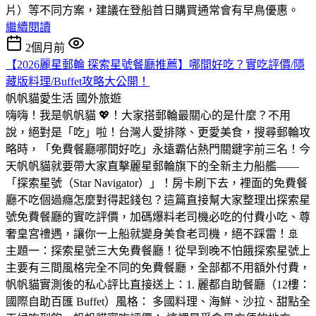
片）等不同方案，建議在登船首日購買通常會有早鳥優惠。
繼續閱讀
2個月前
【2026麗星郵輪 探索星號餐廳推薦】哪間好吃？實吃評價/隱
藏版料理/Buffet攻略大公開！
帆帆貓愛生活
國外旅遊
嗨嗨！我是帆帆貓 💖！大家搭郵輪最關心的是什麼？不用
說，絕對是「吃」啦！台灣人愛排隊、更愛美食，搜尋郵輪攻
略時，「免費餐廳哪間好吃」永遠霸佔熱門關鍵字前三名！今
天帆帆貓就要帶大家直擊麗星郵輪旗下的全新主力船艦——
「探索星號（Star Navigator）」！房卡刷下去，裡面的免費餐
廳不吃個過癮怎麼對得起錢包？這篇直接幫大家整理出探索星
號免費餐廳的實吃評價，加碼爆料老司機必吃的付費小吃、尊
奢皇宮禮遇，讓你一上船就變身美食老司機，絕不踩雷！🚢
主題一：探索星號三大免費餐廳！從早到晚不怕餓探索星號上
主要有三間風格完全不同的免費餐廳，全部都不用額外付費，
帆帆貓實測後的私心評比直接送上：1. 麗都自助餐廳（12樓：
國際自助百匯 Buffet）風格： 多國料理、海鮮、沙拉、甜點全