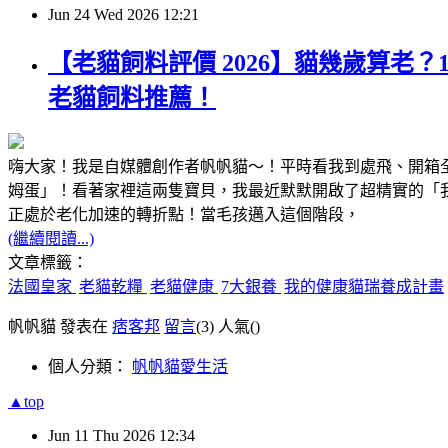
Jun
24
Wed
2026
12:21
【老貓飼料評價 2026】貓幾歲算
老貓飼料推薦！
嗨大家！我是自媒體創作者帆帆貓～！平時看我到處飛、開箱
姆蛋」！看著家裡這兩隻寶貝，我最近默默開啟了超精實的「
正處於老化加速的轉折點！當毛孩邁入這個階段，
(繼續閱讀...)
文章標籤：
法國皇家
老貓乾糧
老貓健康
7大銀養
我的健康貓瑞養成計畫
帆帆貓 發表在
痞客邦
留言
(3)
人氣(
)
個人分類：
帆帆貓愛生活
▲top
Jun
11
Thu
2026
12:34