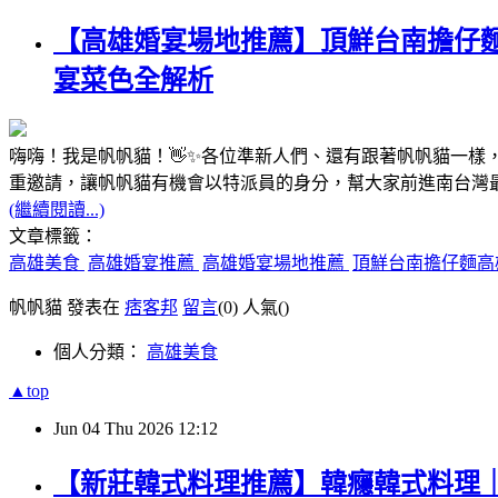
【高雄婚宴場地推薦】頂鮮台南擔仔麵高
宴菜色全解析
嗨嗨！我是帆帆貓！👋✨各位準新人們、還有跟著帆帆貓一
重邀請，讓帆帆貓有機會以特派員的身分，幫大家前進南台灣
(繼續閱讀...)
文章標籤：
高雄美食
高雄婚宴推薦
高雄婚宴場地推薦
頂鮮台南擔仔麵高
帆帆貓 發表在
痞客邦
留言
(0)
人氣(
)
個人分類：
高雄美食
▲top
Jun
04
Thu
2026
12:12
【新莊韓式料理推薦】韓癮韓式料理｜