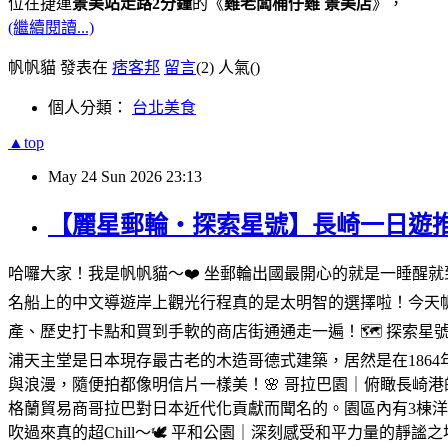
位在捷運
景美站走路2分鐘
的《
雞老闆桶仔雞 景美店
》，
(繼續閱讀...)
帆帆貓 發表在
痞客邦
留言
(2)
人氣(
)
個人分類：
台北美食
▲top
May
24
Sun
2026
23:13
【麗星郵輪・探索星號】長崎一日遊
哈囉大家！我是帆帆貓～❤️ 坐郵輪出國最開心的就是一睡醒
名船上的中文導遊岸上觀光行程真的是太明智的選擇啦！今天
產、歷史打卡點和買到手軟的商店街通通走一遍！🗺️ 探索
浦天主堂是日本現存最古老的木造哥德式建築，居然是在186
與浪漫，隨便拍都像明信片一樣美！🌸 哥拉巴園｜俯瞰長崎
格蘭貿易商哥拉巴對日本近代化貢獻而聞名的。園區內有3棟
吹過來真的超Chill～🕊️ 平和公園｜深刻感受和平力量的靜謐之