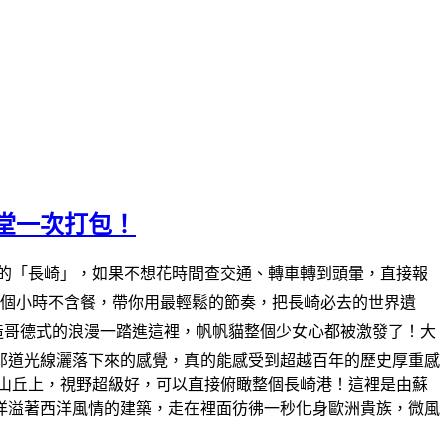
堂一次打包！
州的「長崎」，如果不想花時間查交通、轉車轉到頭暈，直接報
7個小時不含餐，帶你用最輕鬆的節奏，把長崎必去的世界遺
木造哥德式的浪漫一踏進這裡，帆帆貓整個少女心都被激發了！大
，那道光線灑落下來的感覺，真的能感受到超越百年的歷史厚重感
在山丘上，視野超級好，可以直接俯瞰整個長崎港！這裡是由蘇
洋溢著西洋風情的建築，走在裡面彷彿一秒化身歐洲貴族，微風