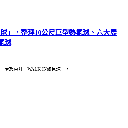
氣球」，整理10公尺巨型熱氣球、六大展
氣球
「夢想東升－WALK IN熱氣球」，