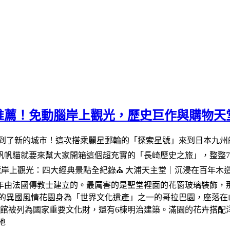
推薦！免動腦岸上觀光，歷史巨作與購物天
就到了新的城市！這次搭乘麗星郵輪的「探索星號」來到日本九
帆帆貓就要來幫大家開箱這個超充實的「長崎歷史之旅」，整整
星號岸上觀光：四大經典景點全紀錄⛪ 大浦天主堂｜沉浸在百年
4年由法國傳教士建立的。最厲害的是聖堂裡面的花窗玻璃裝飾
港的異國風情花園身為「世界文化遺產」之一的哥拉巴園，座落
洋館被列為國家重要文化財，還有6棟明治建築。滿園的花卉搭配
地