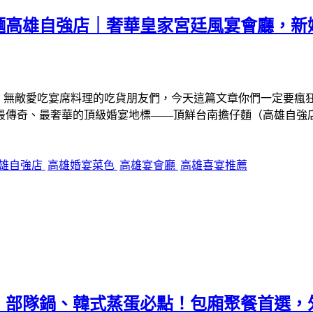
雄自強店｜奢華皇家宮廷風宴會廳，新娘物語
樣，無敵愛吃宴席料理的吃貨朋友們，今天這篇文章你們一定要瘋
最傳奇、最奢華的頂級婚宴地標——頂鮮台南擔仔麵（高雄自強
雄自強店
高雄婚宴菜色
高雄宴會廳
高雄喜宴推薦
部隊鍋、韓式蒸蛋必點！包廂聚餐首選，外