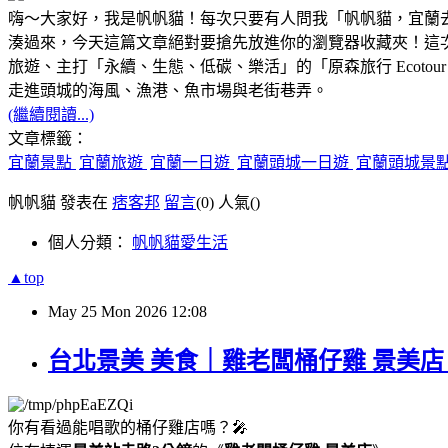
嗨～大家好，我是帆帆貓！每次只要有人問我「帆帆貓，宜蘭
湊過來，今天這篇文章絕對要搶先放進你的瀏覽器收藏夾！這
旅遊、主打「永續、生態、低碳、樂活」的「原森旅行 Ecoto
走進頭城的海風、漁港、魚市場與老街巷弄。
(繼續閱讀...)
文章標籤：
宜蘭景點
宜蘭旅遊
宜蘭一日遊
宜蘭頭城一日遊
宜蘭頭城景
帆帆貓 發表在
痞客邦
留言
(0)
人氣(
)
個人分類：
帆帆貓愛生活
▲top
May
25
Mon
2026
12:08
台北景美 美食｜雞老闆桶仔雞 景美
你有看過能唱歌的桶仔雞店嗎？🎤