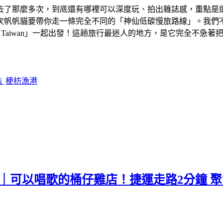
去了那麼多次，到底還有哪裡可以深度玩、拍出雜誌感，重點是
次帆帆貓要帶你走一條完全不同的「神仙低碳慢旅路線」。我們
ur Taiwan」一起出發！這趟旅行最迷人的地方，是它完全不
點
梗枋漁港
店｜可以唱歌的桶仔雞店！捷運走路2分鐘 