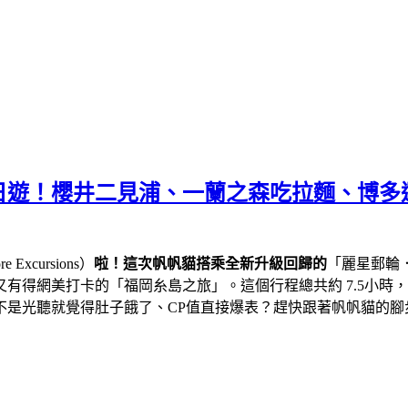
日遊！櫻井二見浦、一蘭之森吃拉麵、博多
cursions）
啦！這次帆帆貓搭乘全新升級回歸的
「麗星郵輪
有得網美打卡的「福岡糸島之旅」。這個行程總共約 7.5小時
不是光聽就覺得肚子餓了、CP值直接爆表？趕快跟著帆帆貓的腳