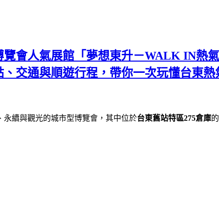
博覽會人氣展館「夢想東升－WALK IN熱
點、交通與順遊行程，帶你一次玩懂台東熱
、永續與觀光的城市型博覽會，其中位於
台東舊站特區275倉庫
的