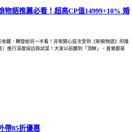
推薦必看！超高CP值14999+10% 婚
狂收藏、轉發給另一半看！非常開心這次受到《新娘物語》的隆
店）進行深度採訪與試菜！大家以前聽到「頂鮮」，直覺都是
帶85折優惠