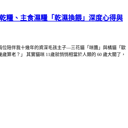
老貓乾糧、主食濕糧「乾濕換餵」深度心得與
兩位陪伴我十幾年的資深毛孩主子—三花貓「咪醬」與橘貓「歐
幾歲算老？」 其實貓咪 11歲就悄悄相當於人類的 60 歲大關了，