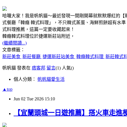
哈囉大家！我是帆帆貓～最近發現一間剛開幕就默默爆紅的【
式餐廳「韓癮 韓式料理」，不只韓式蒸蛋、海鮮煎餅超有水
式料理推薦，這篇一定要收藏起來！
韓癮韓式料理位於捷運新莊站附近，
(繼續閱讀...)
文章標籤：
新莊美食
新莊餐廳
捷運新莊站美食
韓癮韓式料理
新莊韓式
帆帆貓 發表在
痞客邦
留言
(1)
人氣(
)
個人分類：
帆帆貓愛生活
▲top
Jun
02
Tue
2026
15:10
【宜蘭頭城一日遊推薦】搭火車走進梗