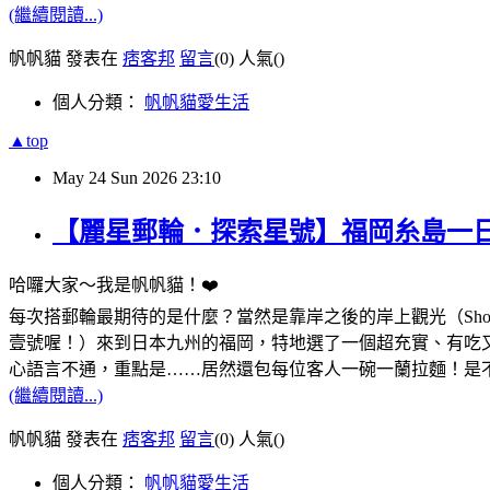
(繼續閱讀...)
帆帆貓 發表在
痞客邦
留言
(0)
人氣(
)
個人分類：
帆帆貓愛生活
▲top
May
24
Sun
2026
23:10
【麗星郵輪．探索星號】福岡糸島一
哈囉大家～我是帆帆貓！❤️
每次搭郵輪最期待的是什麼？當然是靠岸之後的岸上觀光（Shore Ex
壹號喔！）來到日本九州的福岡，特地選了一個超充實、有吃又
心語言不通，重點是……居然還包每位客人一碗一蘭拉麵！是
(繼續閱讀...)
帆帆貓 發表在
痞客邦
留言
(0)
人氣(
)
個人分類：
帆帆貓愛生活