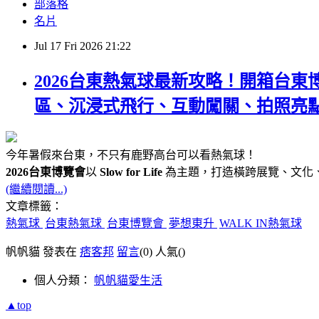
部落格
名片
Jul
17
Fri
2026
21:22
2026台東熱氣球最新攻略！開箱台東
區、沉浸式飛行、互動闖關、拍照亮
今年暑假來台東，不只有鹿野高台可以看熱氣球！
2026台東博覽會
以
Slow for Life
為主題，打造橫跨展覽、文化
(繼續閱讀...)
文章標籤：
熱氣球
台東熱氣球
台東博覽會
夢想東升
WALK IN熱氣球
帆帆貓 發表在
痞客邦
留言
(0)
人氣(
)
個人分類：
帆帆貓愛生活
▲top