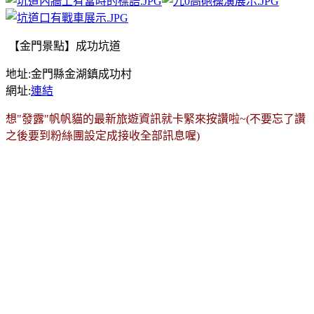
【金門景點】成功坑道
地址:金門縣金湖鎮成功村
網址:
連結
想"發露"帆帆貓的最新旅遊資訊就卡緊來按讚啦~
(不要忘了讚
之後要到粉絲團設定成接收全
部訊息
喔)