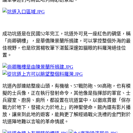
成功坑道是在民國
52
年完工，坑道外可見一座紅色的碉堡，稱
「尚卿碉樓」，是華僑陳景蘭所捐建，可以掌控整個外海的最
佳視野，也是欣賞楊牧筆下湛藍深邃如貓眼的料羅灣絕佳位
置。
坑道內部連結整座山頭，有機槍、
57
戰防砲、
90
高砲，也有模
擬的士兵像，正在執行發射命令，其他像是指揮部的軍官、士
兵寢室、廚房、廁所，都設置在坑道當中，以徹底貫徹「保存
戰力於地下，發揚火力於地上」的神聖使命。
館內還有影片播
放，讓來到此地的遊客，能夠更了解經過戰火洗禮的金門對於
坑道陣地難以言喻的革命情感。