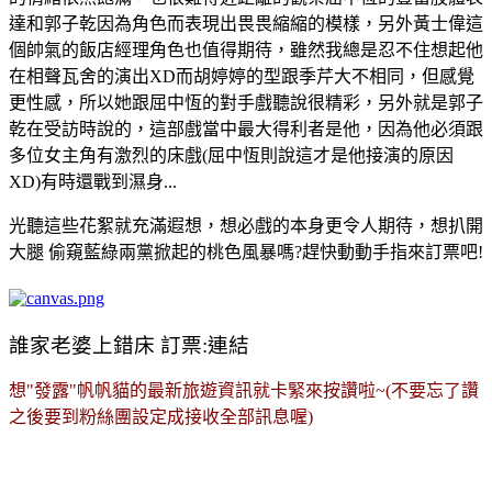
達和郭子乾因為角色而表現出畏畏縮縮的模樣，另外黃士偉這
個帥氣的飯店經理角色也值得期待，雖然我總是忍不住想起他
在相聲瓦舍的演出XD而胡婷婷的型跟季芹大不相同，但感覺
更性感，所以她跟屈中恆的對手戲聽說很精彩，另外就是郭子
乾在受訪時說的，這部戲當中最大得利者是他，因為他必須跟
多位女主角有激烈的床戲(屈中恆則說這才是他接演的原因
XD)有時還戰到濕身...
光聽這些花絮就充滿遐想，想必戲的本身更令人期待，想扒開
大腿 偷窺藍綠兩黨掀起的桃色風暴嗎?趕快動動手指來訂票吧!
誰家老婆上錯床 訂票:連結
想"發露"帆帆貓的最新旅遊資訊就卡緊來按讚啦~
(不要忘了讚
之後要到粉絲團設定成接收全
部訊息
喔)