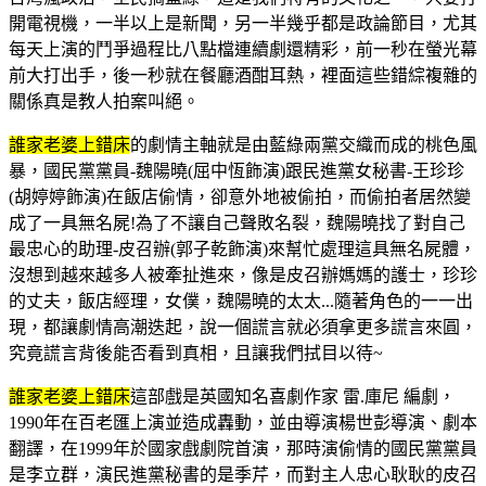
開電視機，一半以上是新聞，另一半幾乎都是政論節目，尤其
每天上演的鬥爭過程比八點檔連續劇還精彩，前一秒在螢光幕
前大打出手，後一秒就在餐廳酒酣耳熱，裡面這些錯綜複雜的
關係真是教人拍案叫絕。
誰家老婆上錯床
的劇情主軸就是由藍綠兩黨交織而成的桃色風
暴，國民黨黨員-魏陽曉(屈中恆飾演)跟民進黨女秘書-王珍珍
(胡婷婷飾演)在飯店偷情，卻意外地被偷拍，而偷拍者居然變
成了一具無名屍!為了不讓自己聲敗名裂，魏陽曉找了對自己
最忠心的助理-皮召辦(郭子乾飾演)來幫忙處理這具無名屍體，
沒想到越來越多人被牽扯進來，像是皮召辦媽媽的護士，珍珍
的丈夫，飯店經理，女僕，魏陽曉的太太...隨著角色的一一出
現，都讓劇情高潮迭起，說一個謊言就必須拿更多謊言來圓，
究竟謊言背後能否看到真相，且讓我們拭目以待~
誰家老婆上錯床
這部戲是英國知名喜劇作家 雷.庫尼 編劇，
1990年在百老匯上演並造成轟動，並由導演楊世彭導演、劇本
翻譯，在1999年於國家戲劇院首演，那時演偷情的國民黨黨員
是李立群，演民進黨秘書的是季芹，而對主人忠心耿耿的皮召