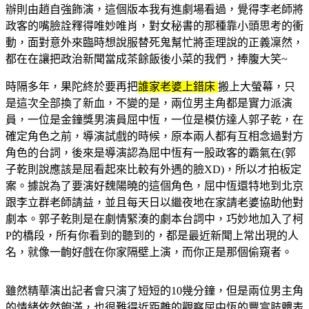
辦則由趙自強飾演，這個版本我有進劇場看過，覺得李老師將
政客的嘴臉詮釋得唯妙唯肖，對女秘書的那種靠小頭思考的衝
動，面對意外來臨時想說服替死鬼幫忙將歪理說的正義凜然，
都在在讓把政治新聞當成茶餘飯後小菜的我們，捧腹大笑~
時隔多年，果陀終於要再把
誰家老婆上錯床
搬上大螢幕，只
是這次全部換了新血，不變的是，兩位男主角都是實力派演
員，一位是金鐘獎男演員屈中恆，一位是模仿達人郭子乾，在
確定角色之前，導演試戲的時候，原本兩人都有互相念過對方
角色的台詞，後來是導演認為屈中恆有一股政客的霸氣在(郭
子乾則說應該是屈看起來比較有外遇的臉XD)，所以才拍板定
案。據說為了要演好魏陽曉的這個角色，屈中恆還特地到北京
跟李立群老師請益，並且每天日以繼夜地在家請老婆協助他對
劇本。郭子乾則是在劇情緊湊的劇本台詞中，巧妙地加入了柯
P的橋段，所有你看到的聽到的，都是最近新聞上常出現的人
名，就像一齣好戲在你家隔壁上演，而你正是那個偷窺者。
雖然精華演出記者會只演了短短的10幾分鐘，但是兩位男主角
的情緒依然飽滿，也很難得近距離的觀察屈中恆的豐富肢體表