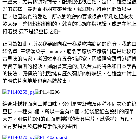
一整天，尤其糕餅好攜帶，配茶飲也很百搭，當伴手禮更是很
好的選擇，最近香港朋友來台灣，我就極力推薦他們買綠豆
糕，也因為真的愛吃，所以對糕餅的要求很高!舉凡吃起來太
乾太硬，整個粉粉粗粗的，就真的很想舉牌抗議，或是在地上
打滾說:這不是綠豆糕之類~
正因為如此，所以我要跟向我一樣愛吃糕餅類的你分享我的口
袋名單--三統漢菓子 suntone，聽名字應該不難猜出這是比較有
古早味的店家，老闆姓李在五分埔起家，因緣際會跟香港師傅
學習了漢餅的秘訣，還融會貫通的加入台式的特色和日本學習
的技法，讓傳統的甜點擁有歷久彌新的好味道，在禮盒中附上
的明信片有地址也有品牌故事。
綜合冰糕裡面有三種口味，分別是雪凝糕及兩種不同夾心的綠
豆糕，一種有5個，所以一盒有15個，紙袋跟紙盒設計的簡單
大方，明信片DM的正面是製餅的模具照片，感覺特別有fu，
文青就是喜歡這種有手作風的畫面