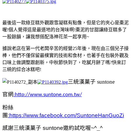
最後這一款綠豆糕外觀跟雪凝糕有點像，但是它的夾心是棗泥
喔!個人覺得這是最道地的台灣味啊!棗泥的甘甜讓綠豆糕多了
一股餘韻，讓我想搭配洛神花茶一起享用~
據說老店在第一代老闆辛苦的經營25年後，現在由三個兒子接
棒，他們不僅保留最樸實的技術和食材，也著手在包裝外觀及
口味上做調整跟創新，中秋節快到了，吃膩月餅了嗎?快來訂
三統的綜合冰糕吧!
三統漢菓子 suntone
官網
:http://www.suntone.com.tw/
粉絲
團
:https://www.facebook.com/SuntoneHanGuoZi
感謝
三統漢菓子 suntone
邀約試吃喔~^_^