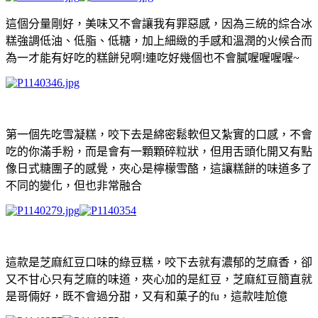
這個分量剛好，美味又不會讓我有罪惡感，因為三統的綜合冰
糕強調低油、低脂、低糖，加上細緻的手感和溫潤的火候合而
為一才能有好吃的糕餅兒啊!連吃好幾個也不會膩喔喔喔喔~
第一個先吃雪凝糕，咬下去是綿密鬆軟但又紮實的口感，不會
吃的你滿手粉，而是會有一顆顆碎粒狀，但用舌頭化開又有點
像日式糖團子的感覺，夾心是檸檬雪酪，這讓糕餅的味道多了
不同的變化，但也非常融合
這款是芝麻紅豆口味的綠豆糕，咬下去就有濃郁的芝麻香，卻
又不甘心只有芝麻的味道，夾心加的是紅豆，芝麻紅豆簡直就
是哥倆好，既不會過分甜，又有和菓子的fu，這款哇尬億