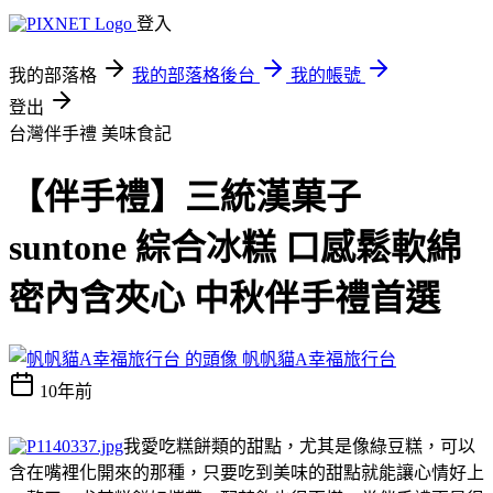
登入
我的部落格
我的部落格後台
我的帳號
登出
台灣伴手禮
美味食記
【伴手禮】三統漢菓子
suntone 綜合冰糕 口感鬆軟綿
密內含夾心 中秋伴手禮首選
帆帆貓A幸福旅行台
10年前
我愛吃糕餅類的甜點，尤其是像綠豆糕，可以
含在嘴裡化開來的那種，只要吃到美味的甜點就能讓心情好上