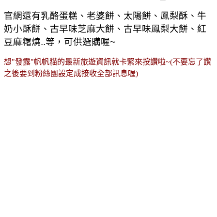
官網還有乳酪蛋糕、老婆餅、太陽餅、鳳梨酥、牛
奶小酥餅、古早味芝麻大餅、古早味鳳梨大餅、紅
豆麻糬燒..等，可供選購喔~
想"發露"帆帆貓的最新旅遊資訊就卡緊來按讚啦~
(不要忘了讚
之後要到粉絲團設定成接收全
部訊息
喔)