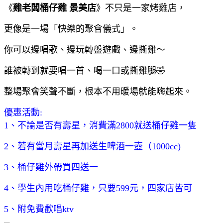
《
雞老闆桶仔雞 景美店
》不只是一家烤雞店，
更像是一場「快樂的聚會儀式」。
你可以邊唱歌、邊玩轉盤遊戲、邊撕雞～
誰被轉到就要唱一首、喝一口或撕雞腿🤣
整場聚會笑聲不斷，根本不用暖場就能嗨起來。
優惠活動:
1、不論是否有壽星，消費滿2800就送桶仔雞一隻
2、若有當月壽星再加送生啤酒一壺（1000cc)
3、桶仔雞外帶買四送一
4、學生內用吃桶仔雞，只要599元，四家店皆可
5、附免費歡唱ktv