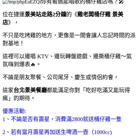
你有看過能唱歌的桶仔雞店嗎？🎤
位在捷運
景美站走路2分鐘
的《
雞老闆桶仔雞 景美
店
》，
不只是吃烤雞的地方，更像是一間會讓人忘記時間的派
對基地！
這裡可以邊唱 KTV、邊玩轉盤遊戲、邊撕桶仔雞～氣
氛嗨到爆表🔥。
不論是朋友聚餐、公司尾牙、慶生或情侶約會，
這家
台北景美餐廳
都能滿足你對「吃好吃滿又能玩得
瘋」的期待。
優惠活動:
1、不論是否有壽星，消費滿2800就送桶仔雞一隻
2、若有當月壽星再加送生啤酒一壺（1000cc)