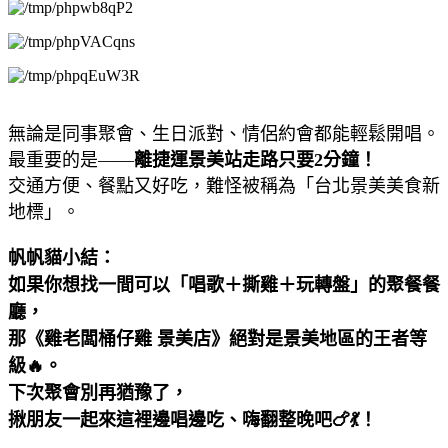
無論是同事聚會、生日派對、情侶約會都能輕鬆開唱。
最重要的是——
離捷運景美站走路只要2分鐘！
交通方便、餐點又好吃，難怪被稱為「台北景美美食新
地標」。
帆帆貓小結：
如果你想找一間可以「唱歌＋撕雞＋玩轉盤」的聚餐餐
廳，
那《
雞老闆桶仔雞 景美店
》絕對是景美地區的王者等
級🔥。
下次聚會別再猶豫了，
揪朋友一起來這裡邊唱邊吃、嗨翻整晚吧🍗💃！