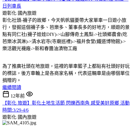
日列車長
遊彰化
國內旅遊
彰化社頭-襪子的故鄉，今天帆帆貓要帶大家單車一日遊小旅
行，發掘這個襪子多、芭樂多、董事長多的好地方，順遊的景
點有同仁社(襪子娃娃DIY)->山腳傳奇土鳳梨->社頭鄉農會(吃
芭樂冰淇淋)->清水岩寺(寺廟巡禮)->福井食堂(鐵道博物館)->
樂活觀光襪廠->新和春醬油漬物工廠
為了推廣社頭在地旅遊，這裡的單車籃子上都貼有社頭好好玩
的標誌，後方車輪上是各商家名稱，代表這輛車是由哪個單位
捐贈的。
繼續閱讀
12年前
【彰化 旅遊】彰化土地生活節 閃爍西南角 感受美好原鄉 活動
時間:3/29-4/6
遊彰化
國內旅遊