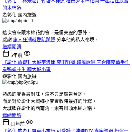
【彰化 二林景點】竹塘木棉道 稻田旁木棉花開 一起走在浪漫
的木棉道
遊彰化
國內旅遊
這次會來跟木棉花約會，是個美麗的意外，
感謝
旅人狂潮就愛趴趴照
分享他的私人祕境，
繼續閱讀
5年前
【彰化 旅遊】大城麥浪節 麥田野餐 聽風歌唱 三合院麥藝手作
看鴨蜆共生 聽大城小事
遊彰化
國內旅遊
熟悉的麥香最對味，這不只是廣告台詞，
而是對於彰化大城鄉小麥豐收時最好的詮釋，
大城鄉在彰化的西南角，素有風頭水尾之稱，
繼續閱讀
11年前
【彰化 旅遊】單車小旅行 可愛襪子娃娃DIY 寺廟巡禮 扮演一