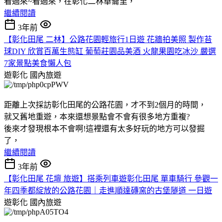
看過來~看過來，在彰化二林華崙里，
繼續閱讀
3年前
【彰化田尾 二林】公路花園輕旅行1日遊 花牆拍美照 製作苔
球DIY 欣賞百萬生態缸 葡萄莊園品美酒 火龍果園吃冰沙 嚴選
7家景點美食懶人包
遊彰化
國內旅遊
距離上次採訪彰化田尾的公路花園，才不到2個月的時間，
就又舊地重遊，本來還想景點會不會有很多地方重複?
後來才發現根本不會啊!這裡還有太多好玩的地方可以發掘
了，
繼續閱讀
3年前
【彰化田尾 花壇 旅遊】搭乘列車遊彰化田尾 單車騎行 參觀一
年四季都綻放的公路花園｜走進順達磚窯的古堡隧道 一日遊
遊彰化
國內旅遊