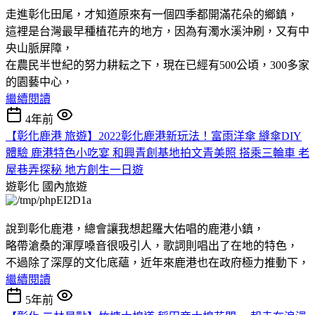
走進彰化田尾，才知道原來有一個四季都開滿花朵的鄉鎮，
這裡是台灣最早種植花卉的地方，因為有濁水溪沖刷，又有中
央山脈屏障，
在農民半世紀的努力耕耘之下，現在已經有500公頃，300多家
的園藝中心，
繼續閱讀
4年前
【彰化鹿港 旅遊】2022彰化鹿港新玩法！富雨洋傘 縫傘DIY
體驗 鹿港特色小吃宴 和興青創基地拍文青美照 搭乘三輪車 老
屋巷弄探秘 地方創生一日遊
遊彰化
國內旅遊
說到彰化鹿港，總會讓我想起羅大佑唱的鹿港小鎮，
略帶滄桑的渾厚嗓音很吸引人，歌詞則唱出了在地的特色，
不過除了深厚的文化底蘊，近年來鹿港也在政府極力推動下，
繼續閱讀
5年前